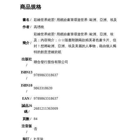
商品規格
書名 /
彩繪世界絕景! 用繽紛畫筆環遊世界: 歐洲、亞洲、埃及
作者 /
高琇映
彩繪世界絕景! 用繽紛畫筆環遊世界: 歐洲、亞洲、埃
及：內容簡介：☆☆隨書附贈兩款精美著色畫卡片、信
簡介 /
封！想將歐洲、亞洲、埃及美麗的人事物，藉由個人獨
特的創意塗繪於紙
出版社
聯合發行股份有限公司
/
ISBN13
9789863318637
/
ISBN10
9863318639
/
EAN /
9789863318637
誠品26
2681211363009
碼 /
頁數 /
84
注音版
否
/
裝訂 /
P:平裝