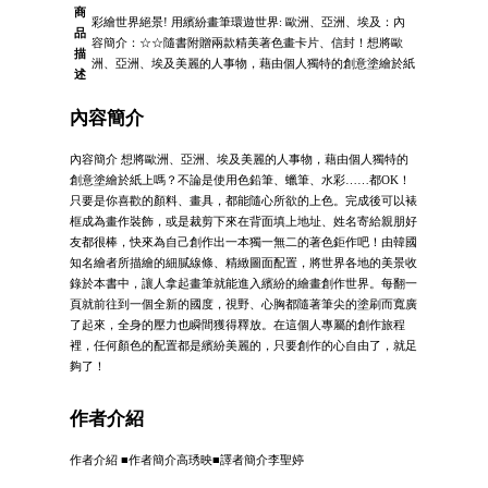
商
彩繪世界絕景! 用繽紛畫筆環遊世界: 歐洲、亞洲、埃及：內
品
容簡介：☆☆隨書附贈兩款精美著色畫卡片、信封！想將歐
描
洲、亞洲、埃及美麗的人事物，藉由個人獨特的創意塗繪於紙
述
內容簡介
內容簡介 想將歐洲、亞洲、埃及美麗的人事物，藉由個人獨特的
創意塗繪於紙上嗎？不論是使用色鉛筆、蠟筆、水彩……都OK！
只要是你喜歡的顏料、畫具，都能隨心所欲的上色。完成後可以裱
框成為畫作裝飾，或是裁剪下來在背面填上地址、姓名寄給親朋好
友都很棒，快來為自己創作出一本獨一無二的著色鉅作吧！由韓國
知名繪者所描繪的細膩線條、精緻圖面配置，將世界各地的美景收
錄於本書中，讓人拿起畫筆就能進入繽紛的繪畫創作世界。每翻一
頁就前往到一個全新的國度，視野、心胸都隨著筆尖的塗刷而寬廣
了起來，全身的壓力也瞬間獲得釋放。在這個人專屬的創作旅程
裡，任何顏色的配置都是繽紛美麗的，只要創作的心自由了，就足
夠了！
作者介紹
作者介紹 ■作者簡介高琇映■譯者簡介李聖婷