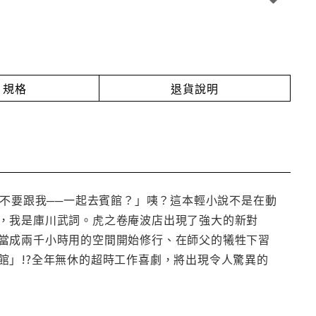
規格
退貨說明
要不要跟我──一起去賓館？」咦？這本輕小說不是在動
，我是庫川武詞。虎之卷庵波店出現了強大的新對
當成兩千小時用的空間開始修行、在師父的犧牲下習
館」!?全年無休的超時工作喜劇，將出現令人驚異的