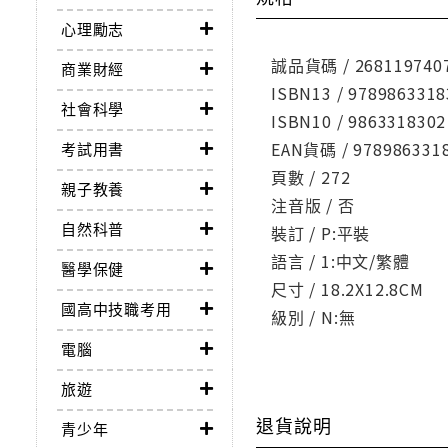
心理勵志
誠品貨碼 / 268119740
商業財經
ISBN13 / 9789863318
社會科學
ISBN10 / 9863318302
EAN貨碼 / 978986331
考試用書
頁數 / 272
親子教養
注音版 / 否
自然科普
裝訂 / P:平裝
語言 / 1:中文/繁體
醫學保健
尺寸 / 18.2X12.8CM
國高中技職考用
級別 / N:無
電腦
旅遊
退貨說明
青少年