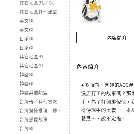
其它地區BL／GL
其它地區其他類型
華文BL
華文GL
內容簡介
日系BL
日系GL
其它地區BL
其它地區GL
內容簡介
韓國BL
韓國GL
●多面向、有趣的AC
韓國其他類型
漫店打工的故事嗎？那
手，為了打倒那傢伙，
台灣奇／科幻冒險
得傳說中的奧義……本
台灣驚悚推理／神怪靈異
發展……說不定啦。
台灣戀愛故事
台灣BL