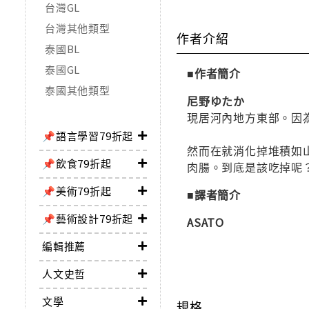
台灣GL
台灣其他類型
作者介紹
泰國BL
泰國GL
■作者簡介
泰國其他類型
尼野ゆたか
現居河內地方東部。因
📌語言學習79折起
然而在就消化掉堆積如
📌飲食79折起
肉腸。到底是該吃掉呢
📌美術79折起
■譯者簡介
📌藝術設計79折起
ASATO
編輯推薦
人文史哲
文學
規格