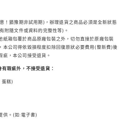
注意！猶豫期非試用期)，辦理退貨之商品必須是全新狀態
有附隨文件或資料的完整性等)。
他紙箱包覆於商品原廠包裝之外，切勿直接於原廠包裝
本公司得依毀損程度扣除回復原狀必要費用(整新費)後
瑕疵，本公司接受退貨。
身有瑕疵外，不接受退貨：
蛋糕)
供。(如:電子書)