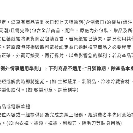
定，您享有商品貨到次日起七天猶豫期(含例假日)的權益(請
受潮)且需完整(包含全部商品、配件、原廠內外包裝、贈品及所
之包裝紙箱將退貨商品包裝妥當，若原紙箱已遺失，請另使用其
字。若原廠包裝損毀將可能被認定為已逾越檢查商品之必要程度，
品正確、外觀可接受，再行拆封，以免影響您的權利；若為產品
理例外情事適用準則」，下列商品不適用七日猶豫期，除產品本
短或解約時即將逾期。(如:生鮮蔬果、乳製品、冷凍冷藏食材、
製化給付。(如:客製印章、鋼筆刻字)
商品或電腦軟體。
位內容或一經提供即為完成之線上服務，經消費者事先同意始提
。(如:內衣褲、襪類、褲襪、刮鬍刀、除毛刀等貼身用品)