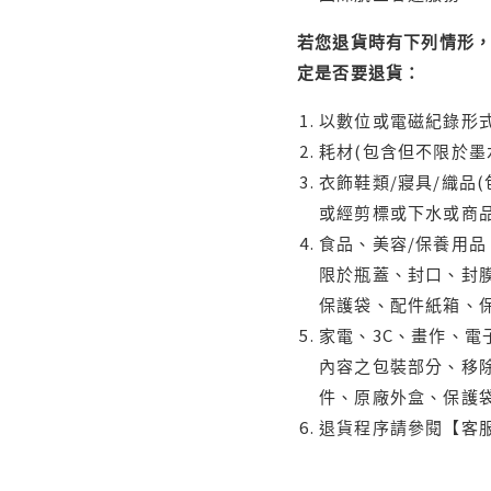
若您退貨時有下列情形，
定是否要退貨：
以數位或電磁紀錄形式
耗材(包含但不限於墨
衣飾鞋類/寢具/織品
或經剪標或下水或商
食品、美容/保養用
限於瓶蓋、封口、封膜
保護袋、配件紙箱、
家電、3C、畫作、
內容之包裝部分、移除
件、原廠外盒、保護
退貨程序請參閱【客