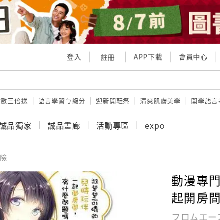
登入
APP下載
會員中心
註冊
點數三倍送
語言學習ㄅ級分
迎新開鞋祭
清爽肌膚美學
開學語言
誠品獨家
誠品畫廊
活動專區
expo
險
動漫專門
起開房間
フロムエー