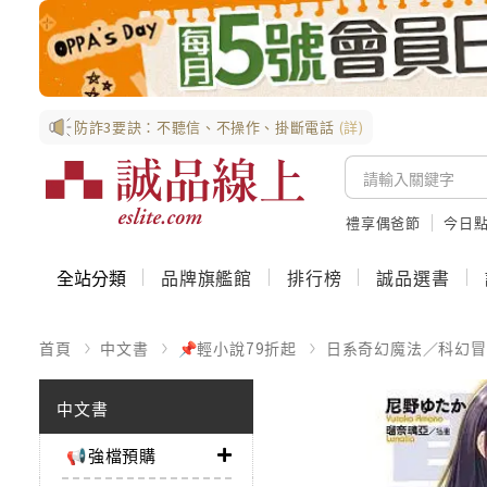
防詐3要訣：不聽信、不操作、掛斷電話
(詳)
禮享偶爸節
今日
全站分類
品牌旗艦館
排行榜
誠品選書
首頁
中文書
📌輕小說79折起
日系奇幻魔法／科幻冒
中文書
📢強檔預購