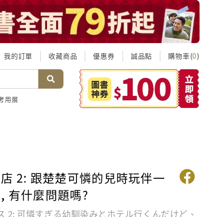
我的訂單
收藏商品
優惠券
誠品點
購物車(
)
0
考用展
店 2: 跟楚楚可憐的兒時玩伴一
, 有什麼問題嗎?
ス 2: 可憐すぎる幼馴染みとホテル行くんだけど、