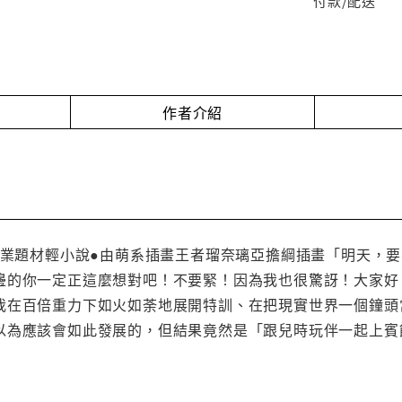
付款/配送
作者介紹
G產業題材輕小說●由萌系插畫王者瑠奈璃亞擔綱插畫「明天，
邊的你一定正這麼想對吧！不要緊！因為我也很驚訝！大家好
我在百倍重力下如火如荼地展開特訓、在把現實世界一個鐘頭
以為應該會如此發展的，但結果竟然是「跟兒時玩伴一起上賓