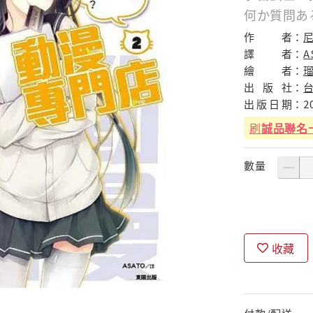
何か質問あ
作
者：
譯
者：
A
繪
者：
瑠
出
版
社：
出
版
日
期：
2
刷
誠品聯名
數量
收藏