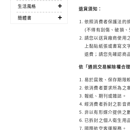
生活風格
退貨須知：
簡體書
依照消費者保護法的規
(不得有刮傷、破損、
請您以送貨廠商使用
上黏貼紙張或書寫文
退費；請您先確認商
依「通訊交易解除權合
易於腐敗、保存期限較
依消費者要求所為之客
報紙、期刊或雜誌。
經消費者拆封之影音
非以有形媒介提供之數
已拆封之個人衛生用品
國際航空客運服務。