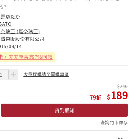
る?
尼野ゆたか
SATO
奈璃亞 (瑠奈璃亜)
台灣東販股份有限公司
015/09/14
卡
，天天享最高7%回饋
大量採購請至團購專區
240
189
79
貨到通知
查詢門市庫存