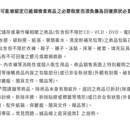
可能被認定已逾越檢查商品之必要程度而須負擔為回復原狀必要
儲存或著作權相關之商品(包含但不限於CD、VCD、DVD、電
水匣、碳粉匣、紙張、筆類墨水、清潔劑補充包等)之商品包裝已
(包含但不限於衣褲、鞋子、襪子、泳裝、床單、被套、填充玩具
品有不可回復之髒污或磨損痕跡。
品、內衣褲等消耗性或個人衛生用品、商品銷售頁面上特別載明之
等接觸商品內容之包裝部分)或已非全新狀態(外觀有刮傷、破
保麗龍、隨貨文件、贈品等)。
電子閱讀器等商品，除商品本身有瑕疵外，退回之商品已拆封(除
封條、拆除吊牌、拆除貼膠或標籤等情形)或已非全新狀態(外
袋、配件紙箱、保麗龍、隨貨文件、贈品等)。
服專區→常見問題→誠品線上退貨退款】之說明。