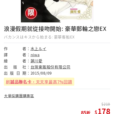
浪漫假期就從接吻開始: 豪華郵輪之戀EX
バカンスはキスから始まる: 豪華客船EX
作
者：
水上ルイ
譯
者：
niwa
繪
者：
蓮川愛
出
版
社：
台灣東販股份有限公司
出
版
日
期：
2015/08/09
刷
誠品聯名卡
，天天享最高7%回饋
大量採購團購專區
210
178
85