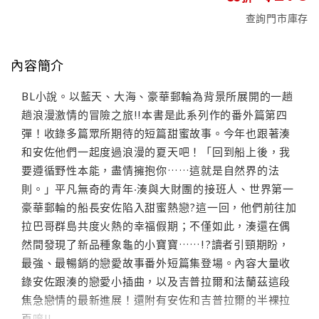
查詢門市庫存
內容簡介
BL小說。以藍天、大海、豪華郵輪為背景所展開的一趟
趟浪漫激情的冒險之旅!!本書是此系列作的番外篇第四
彈！收錄多篇眾所期待的短篇甜蜜故事。今年也跟著湊
和安佐他們一起度過浪漫的夏天吧！「回到船上後，我
要遵循野性本能，盡情擁抱你……這就是自然界的法
則。」平凡無奇的青年‧湊與大財團的接班人、世界第一
豪華郵輪的船長安佐陷入甜蜜熱戀?這一回，他們前往加
拉巴哥群島共度火熱的幸福假期；不僅如此，湊還在偶
然間發現了新品種象龜的小寶寶……!?讀者引頸期盼，
最強、最暢銷的戀愛故事番外短篇集登場。內容大量收
錄安佐跟湊的戀愛小插曲，以及吉普拉爾和法蘭茲這段
焦急戀情的最新進展！還附有安佐和吉普拉爾的半裸拉
頁唷!!