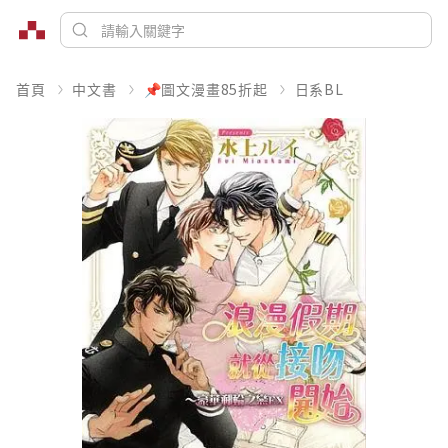
首頁
中文書
📌圖文漫畫85折起
日系BL