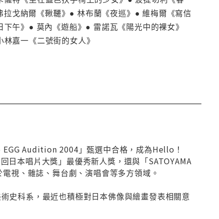
 弗拉戈納爾《鞦韆》● 林布蘭《夜巡》● 維梅爾《寫信
日下午》● 莫內《遊船》● 雷諾瓦《陽光中的裸女》
 小林嘉一《二號街的女人》
 Audition 2004」甄選中合格，成為Hello！
2回日本唱片大獎」最優秀新人獎，還與「SATOYAMA
活躍於電視、雜誌、舞台劇、演唱會等多方領域。
讀美術史科系，最近也積極對日本佛像與繪畫發表相關意