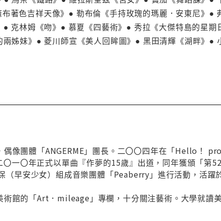
● 《麻布著色吉祥天像》● 勒布倫《手持玫瑰的瑪麗．安東尼》●
》● 克林姆《吻》● 慕夏《四藝術》● 秀拉《大傑特島的星期
的兩姊妹》● 菱川師宣《美人回眸圖》● 黑田清輝《湖畔》●
團體「ANGERME」團長。二〇〇四年在「Hello！ pro EGG
一。二〇一〇年正式以單曲『作夢的15歲』出道，同年獲頒「第5
師里保（早安少女）組成音樂團體「Peaberry」進行活動，
術館的「Art．mileage」專欄，十分關注藝術。大學就