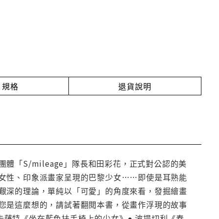
規格
退貨說明
「S/mileage」隊長和田彩花，正式對公認的美
女性、印象派畫家呈現的巴黎少女……即使是耳熟能
艱深的理論，單純以「可愛」的角度來看，發掘繪畫
您是這麼想的，請試著翻閱本書，從畫作浮現的故事
 卡薩特《坐在藍色扶手椅上的少女》● 波提切利《春