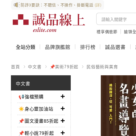
防詐3要訣：不聽信、不操作、掛斷電話
(詳)
禮享偶爸節
搶領全
全站分類
品牌旗艦館
排行榜
誠品選書
首頁
中文書
📌美術79折起
民俗藝術與美育
中文書
📢強檔預購
☀️身心靈加油站
📌圖文漫畫85折起
📌輕小說79折起