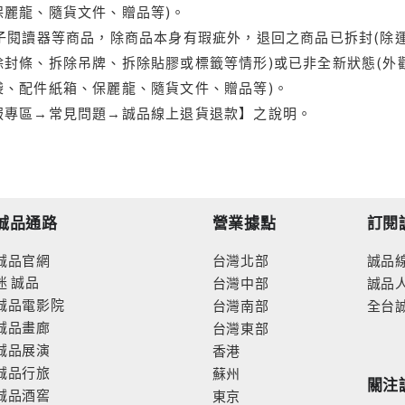
保麗龍、隨貨文件、贈品等)。
電子閱讀器等商品，除商品本身有瑕疵外，退回之商品已拆封(除
封條、拆除吊牌、拆除貼膠或標籤等情形)或已非全新狀態(外
袋、配件紙箱、保麗龍、隨貨文件、贈品等)。
服專區→常見問題→誠品線上退貨退款】之說明。
誠品通路
營業據點
訂閱
誠品官網
台灣北部
誠品
迷
誠品
台灣中部
誠品
誠品電影院
台灣南部
全台
誠品畫廊
台灣東部
誠品展演
香港
誠品行旅
蘇州
關注
誠品酒窖
東京