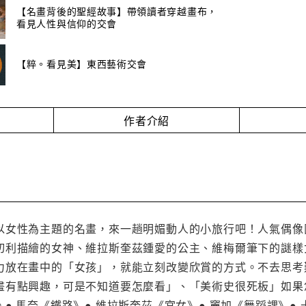
【名畫背後的聖經故事】帶領讀者穿越畫布，
看見人性與信仰的交會
【粹。看見美】東西藝術交會
作者介紹
女性為主題的名畫，來一趟明媚動人的小旅行吧！人氣偶像團體
切利描繪的女神、維拉斯奎茲鍾愛的公主、維梅爾筆下的謎樣
力放在畫中的「女孩」，就能立刻改變欣賞的方式。不去思考
畫有點興趣，可是不知道要怎麼看」、「美術史很死板」如果
● 馬奈《鐵路》● 維拉斯奎茲《宮女》● 竇加《舞蹈課》●