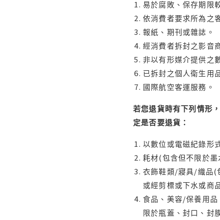
易於腐敗、保存期限較
依消費者要求所為之客
報紙、期刊或雜誌。
經消費者拆封之影音
非以有形媒介提供之數
已拆封之個人衛生用品
國際航空客運服務。
若您退貨時有下列情形，
定是否要退貨：
以數位或電磁紀錄形式
耗材(包含但不限於墨
衣飾鞋類/寢具/織品
或經剪標或下水或商
食品、美容/保養用
限於瓶蓋、封口、封膜