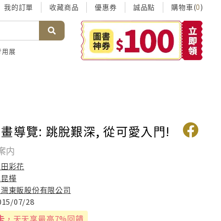
我的訂單
收藏商品
優惠券
誠品點
購物車(
)
0
考用展
畫導覽: 跳脫艱深, 從可愛入門!
案内
和田彩花
林昆樺
台灣東販股份有限公司
015/07/28
卡
，天天享最高7%回饋