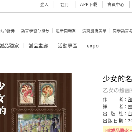
登入
APP下載
會員中心
註冊
站9折券
語言學習ㄅ級分
迎新開鞋祭
清爽肌膚美學
開學語言
誠品獨家
誠品畫廊
活動專區
expo
少女的名
乙女の絵画
作
者：
譯
者：
出
版
社：
出
版
日
期：
2
刷
誠品聯名