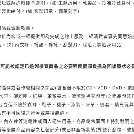
短或解約時即將逾期。(如:生鮮蔬果、乳製品、冷凍冷藏食材、
製化給付。(如:客製印章、鋼筆刻字)
商品或電腦軟體。
位內容或一經提供即為完成之線上服務，經消費者事先同意始提
。(如:內衣褲、襪類、褲襪、刮鬍刀、除毛刀等貼身用品)
可能被認定已逾越檢查商品之必要程度而須負擔為回復原狀必要
儲存或著作權相關之商品(包含但不限於CD、VCD、DVD、電
水匣、碳粉匣、紙張、筆類墨水、清潔劑補充包等)之商品包裝已
(包含但不限於衣褲、鞋子、襪子、泳裝、床單、被套、填充玩具
品有不可回復之髒污或磨損痕跡。
品、內衣褲等消耗性或個人衛生用品、商品銷售頁面上特別載明之
等接觸商品內容之包裝部分)或已非全新狀態(外觀有刮傷、破