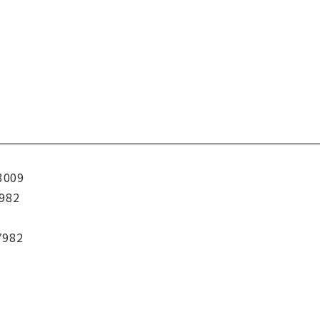
3009
982
7982