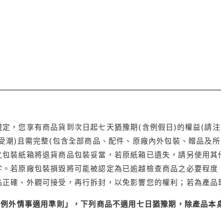
定，您享有商品貨到次日起七天猶豫期(含例假日)的權益(請
受潮)且需完整(包含全部商品、配件、原廠內外包裝、贈品及所
之包裝紙箱將退貨商品包裝妥當，若原紙箱已遺失，請另使用其
字。若原廠包裝損毀將可能被認定為已逾越檢查商品之必要程度，
品正確、外觀可接受，再行拆封，以免影響您的權利；若為產品
理例外情事適用準則」，下列商品不適用七日猶豫期，除產品本