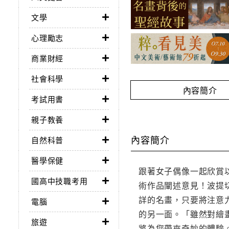
文學
心理勵志
商業財經
社會科學
內容簡介
考試用書
親子教養
內容簡介
自然科普
醫學保健
跟著女子偶像一起欣賞以
國高中技職考用
術作品闡述意見！波提
詳的名畫，只要將注意
電腦
的另一面。「雖然對繪
旅遊
將為您帶來奇妙的體驗。