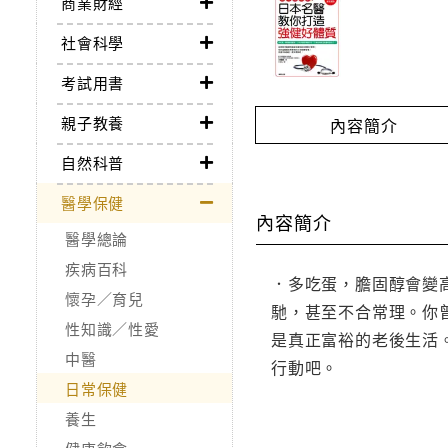
商業財經
社會科學
考試用書
親子教養
內容簡介
自然科普
醫學保健
內容簡介
醫學總論
疾病百科
．多吃蛋，膽固醇會變
懷孕／育兒
馳，甚至不合常理。你
性知識／性愛
是真正富裕的老後生活
中醫
行動吧。
日常保健
養生