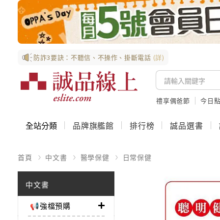
防詐3要訣：不聽信、不操作、掛斷電話
(詳)
禮享偶爸節
今日
全站分類
品牌旗艦館
排行榜
誠品選書
首頁
中文書
醫學保健
日常保健
中文書
📢強檔預購