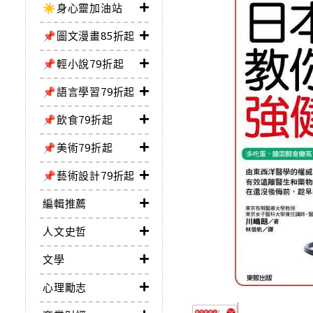
☀️身心靈加油站
📌圖文漫畫85折起
📌輕小說79折起
📌語言學習79折起
📌飲食79折起
📌美術79折起
📌藝術設計79折起
編輯推薦
人文史哲
文學
心理勵志