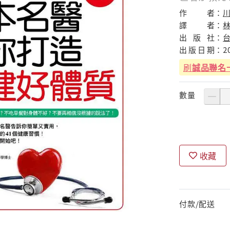
作
者：
譯
者：
出
版
社：
出
版
日
期：
2
刷
誠品聯名
數量
收藏
付款/配送