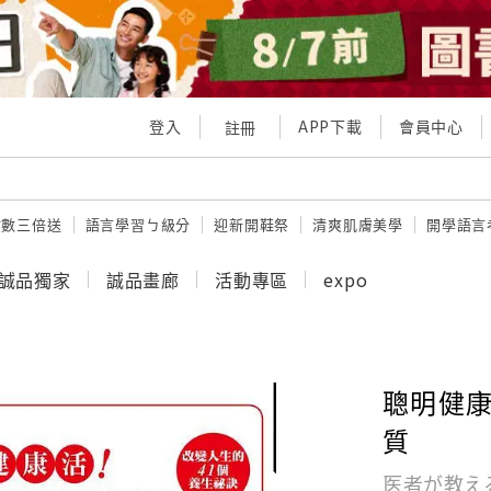
登入
APP下載
會員中心
註冊
點數三倍送
語言學習ㄅ級分
迎新開鞋祭
清爽肌膚美學
開學語言
誠品獨家
誠品畫廊
活動專區
expo
聰明健康
質
医者が教え