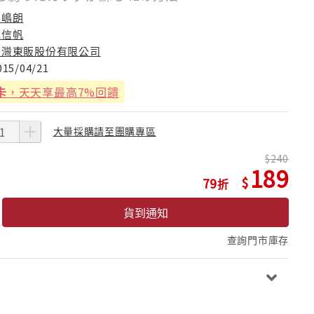
川嶋朗
林信帆
台灣東販股份有限公司
015/04/21
卡
，天天享最高7%回饋
大量採購請至團購專區
240
189
79
貨到通知
查詢門市庫存