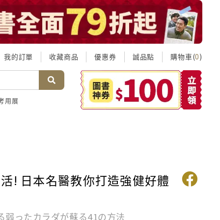
我的訂單
收藏商品
優惠券
誠品點
購物車(
)
0
考用展
活! 日本名醫教你打造強健好體
る弱ったカラダが蘇る41の方法