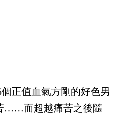
上5個正值血氣方剛的好色男
苦……而超越痛苦之後隨