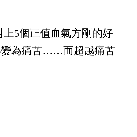
生對上5個正值血氣方剛的好
轉變為痛苦……而超越痛苦