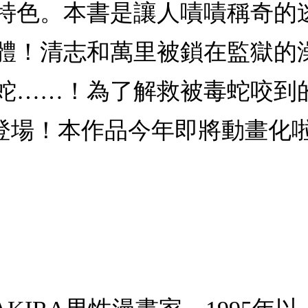
特色。本書是讓人嘖嘖稱奇的
體！清志和萬里被鎖在監獄的
蛇……！為了解救被毒蛇咬到
集登場！本作品今年即將動畫化啦