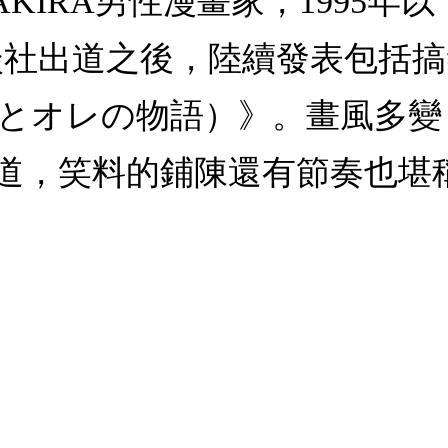
KIRA男性漫畫家，1995年
談社出道之後，陸續發表包括
とオレの物語）》。畫風多變
道，笑料的鋪陳還有節奏也堪