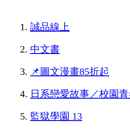
誠品線上
中文書
📌圖文漫畫85折起
日系戀愛故事／校園青
監獄學園 13