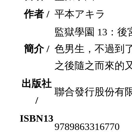
作者 /
平本アキラ
監獄學園 13：
簡介 /
色男生，不過到
之後隨之而來的又
出版社
聯合發行股份有
/
ISBN13
9789863316770