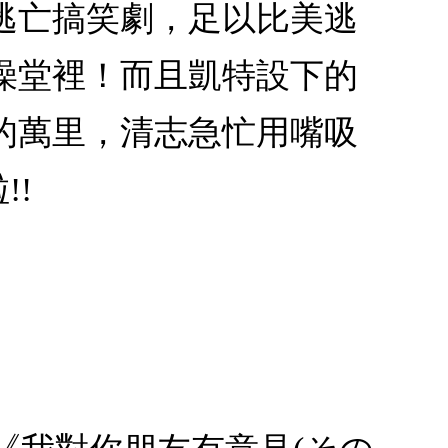
逃亡搞笑劇，足以比美逃
澡堂裡！而且凱特設下的
的萬里，清志急忙用嘴吸
!!