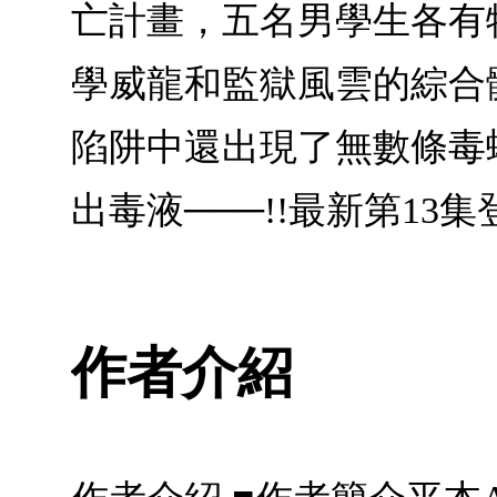
亡計畫，五名男學生各有
學威龍和監獄風雲的綜合
陷阱中還出現了無數條毒
出毒液───!!最新第13
作者介紹