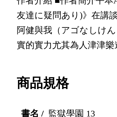
作者介紹 ■作者簡介平本A
友達に疑問あり)》在講
阿健與我（アゴなしけん
實的實力尤其為人津津樂
商品規格
書名 /
監獄學園 13