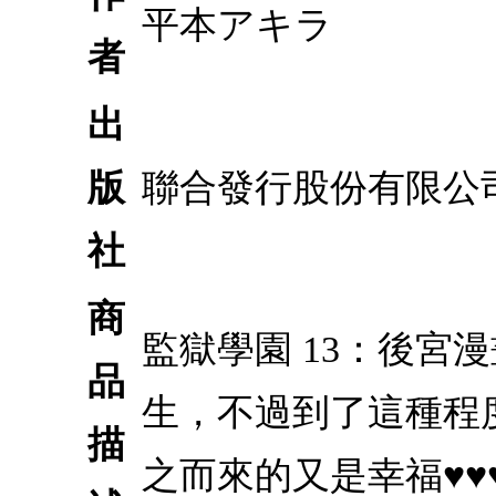
平本アキラ
者
出
版
聯合發行股份有限公
社
商
監獄學園 13：後宮
品
生，不過到了這種程
描
之而來的又是幸福♥♥