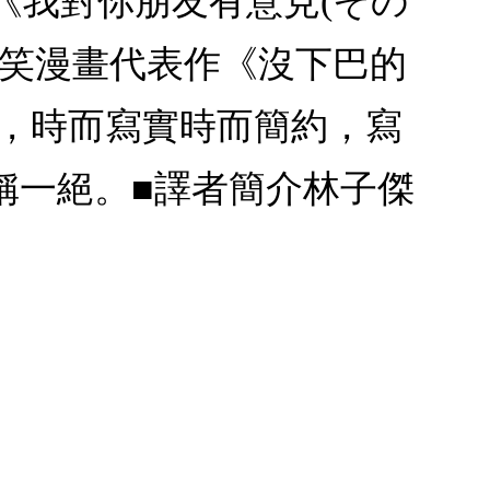
以《我對你朋友有意見(その
搞笑漫畫代表作《沒下巴的
，時而寫實時而簡約，寫
稱一絕。■譯者簡介林子傑