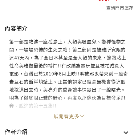
查詢門市庫存
內容簡介
第一部是敘述一座孤島上，人類與吸血鬼、變種怪物之
間，一場場恐怖的生死之戰！第二部則是被雅所寬限的
這47天內，為了全日本甚至是全人類的未來，篤將賭上
性命與雅做最後的搏鬥!!有改編為電玩並且被拍成真人
電影，台灣已於2010年6月上映!!明被邪鬼帶來到一座奇
岩巨石的斷崖峭壁上。正當他認定已經毫無機會從這個
地獄逃出去時，與亮介的重逢讓事情露出了一線曙光。
明為了徹底阻止雅的野心，再度以那傢伙為目標發足飛
奔。脫逃的第十五集!!
展開看更多
作者介紹