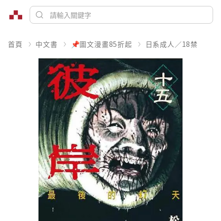
首頁
中文書
📌圖文漫畫85折起
日系成人／18禁