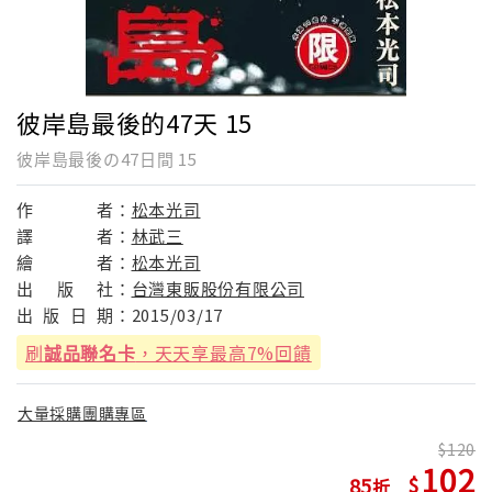
彼岸島最後的47天 15
彼岸島最後の47日間 15
作
者：
松本光司
譯
者：
林武三
繪
者：
松本光司
出
版
社：
台灣東販股份有限公司
出
版
日
期：
2015/03/17
刷
誠品聯名卡
，天天享最高7%回饋
大量採購團購專區
120
102
85