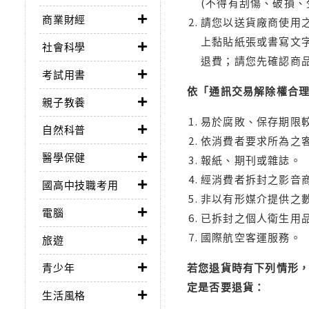
(不得有刮傷、破損、
商業財經
請您以送貨廠商使用
上黏貼紙張或書寫文
社會科學
退費；請您先確認商
考試用書
依「通訊交易解除權合
親子教養
易於腐敗、保存期限較
自然科普
依消費者要求所為之客
醫學保健
報紙、期刊或雜誌。
經消費者拆封之影音
國高中技職考用
非以有形媒介提供之數
電腦
已拆封之個人衛生用品
國際航空客運服務。
旅遊
青少年
若您退貨時有下列情形，
定是否要退貨：
生活風格