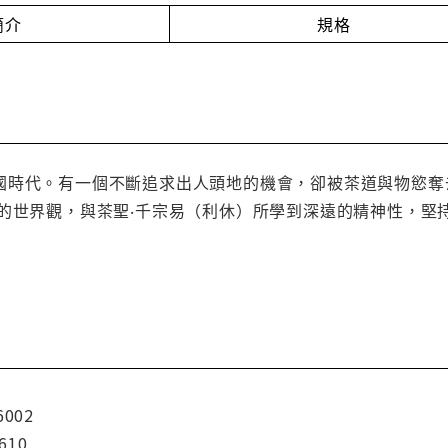
簡介
規格
國時代。有一個不斷追求出人頭地的機會，卻被茶道與物慾奪
大的世界觀，與茶聖‧千宗易（利休）所學到深遠的精神性，堅
6002
610