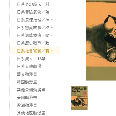
日系奇幻魔法／科幻冒險
日系冒險武俠／熱血運動
日系驚悚推理／神怪靈異
日系戀愛故事／校園青春
日系溫馨療癒／勵志搞笑
日系歷史戰爭／政治宗教
日系社會寫實／職場職人
日系成人／18禁
日系其他動漫
華文動漫畫
韓國動漫畫
其他亞洲動漫畫
美國動漫畫
歐洲動漫畫
其他地區動漫畫