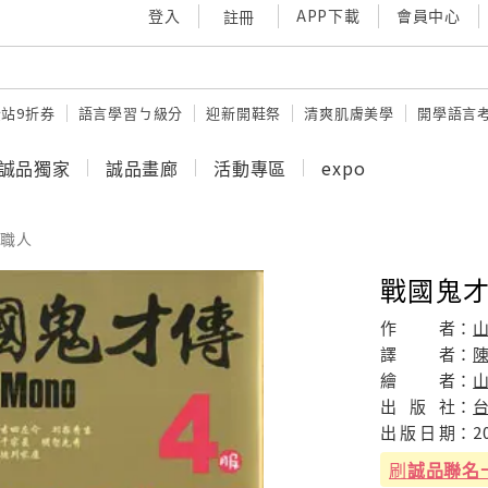
登入
APP下載
會員中心
註冊
站9折券
語言學習ㄅ級分
迎新開鞋祭
清爽肌膚美學
開學語言
誠品獨家
誠品畫廊
活動專區
expo
職人
戰國鬼才
作
者：
譯
者：
繪
者：
出
版
社：
出
版
日
期：
2
刷
誠品聯名