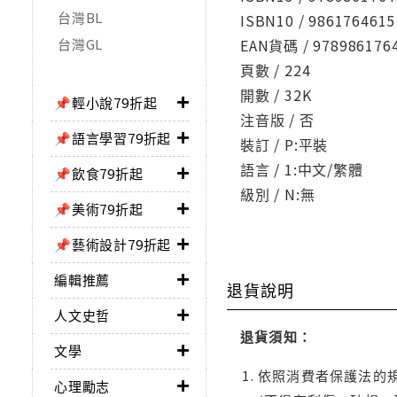
台灣BL
ISBN10 / 9861764615
台灣GL
EAN貨碼 / 978986176
頁數 / 224
開數 / 32K
📌輕小說79折起
注音版 / 否
📌語言學習79折起
裝訂 / P:平裝
語言 / 1:中文/繁體
📌飲食79折起
級別 / N:無
📌美術79折起
📌藝術設計79折起
編輯推薦
退貨說明
人文史哲
退貨須知：
文學
依照消費者保護法的規
心理勵志