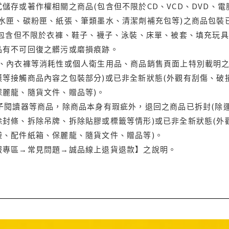
儲存或著作權相關之商品(包含但不限於CD、VCD、DVD、電
水匣、碳粉匣、紙張、筆類墨水、清潔劑補充包等)之商品包裝已
(包含但不限於衣褲、鞋子、襪子、泳裝、床單、被套、填充玩具
品有不可回復之髒污或磨損痕跡。
品、內衣褲等消耗性或個人衛生用品、商品銷售頁面上特別載明之
等接觸商品內容之包裝部分)或已非全新狀態(外觀有刮傷、破
保麗龍、隨貨文件、贈品等)。
電子閱讀器等商品，除商品本身有瑕疵外，退回之商品已拆封(除
封條、拆除吊牌、拆除貼膠或標籤等情形)或已非全新狀態(外
袋、配件紙箱、保麗龍、隨貨文件、贈品等)。
服專區→常見問題→誠品線上退貨退款】之說明。