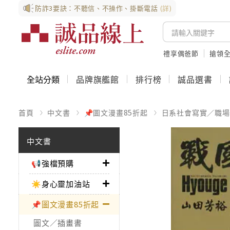
防詐3要訣：不聽信、不操作、掛斷電話
(詳)
禮享偶爸節
搶領全
全站分類
品牌旗艦館
排行榜
誠品選書
首頁
中文書
📌圖文漫畫85折起
日系社會寫實／職場
中文書
📢強檔預購
☀️身心靈加油站
📌圖文漫畫85折起
圖文／插畫書