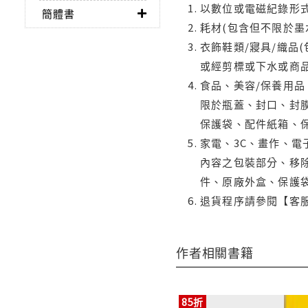
以數位或電磁紀錄形式
簡體書
耗材(包含但不限於墨
衣飾鞋類/寢具/織品
或經剪標或下水或商
食品、美容/保養用
限於瓶蓋、封口、封膜
保護袋、配件紙箱、
家電、3C、畫作、
內容之包裝部分、移除
件、原廠外盒、保護
退貨程序請參閱【客
作者相關書籍
85折