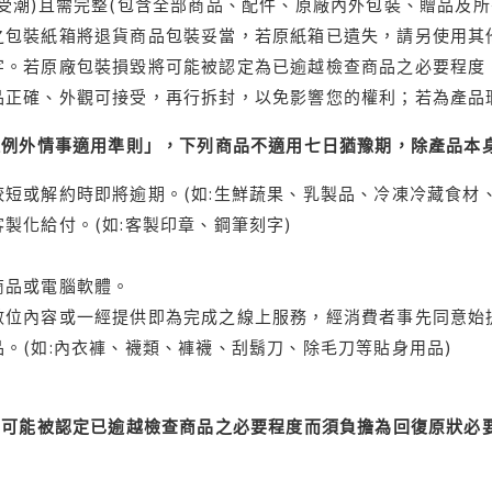
受潮)且需完整(包含全部商品、配件、原廠內外包裝、贈品及所
之包裝紙箱將退貨商品包裝妥當，若原紙箱已遺失，請另使用其
字。若原廠包裝損毀將可能被認定為已逾越檢查商品之必要程度，
品正確、外觀可接受，再行拆封，以免影響您的權利；若為產品
理例外情事適用準則」，下列商品不適用七日猶豫期，除產品本
短或解約時即將逾期。(如:生鮮蔬果、乳製品、冷凍冷藏食材、
製化給付。(如:客製印章、鋼筆刻字)
商品或電腦軟體。
位內容或一經提供即為完成之線上服務，經消費者事先同意始提
。(如:內衣褲、襪類、褲襪、刮鬍刀、除毛刀等貼身用品)
可能被認定已逾越檢查商品之必要程度而須負擔為回復原狀必要