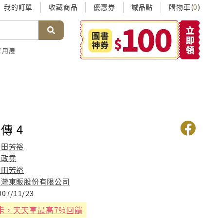
我的訂單
收藏商品
優惠券
誠品點
購物車(
)
0
考用展
傳 4
山田芳裕
陳政堯
山田芳裕
台灣東販股份有限公司
007/11/23
卡
，天天享最高7%回饋