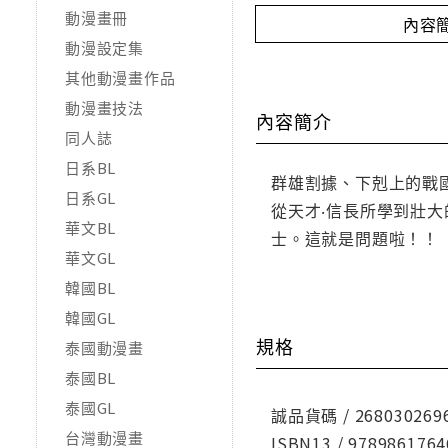
動漫畫冊
內容
動漫設定集
其他動漫畫作品
動漫畫技法
內容簡介
同人誌
日系BL
群雄割據、下剋上的戰
日系GL
從天才‧信長所學到壯
華文BL
士。這就是問題啦！！
華文GL
韓國BL
韓國GL
規格
泰國動漫畫
泰國BL
泰國GL
誠品貨碼 / 268030269
台灣動漫畫
ISBN13 / 9789861764