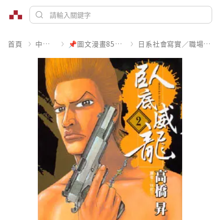
首頁
中文書
📌圖文漫畫85折起
日系社會寫實／職場職人