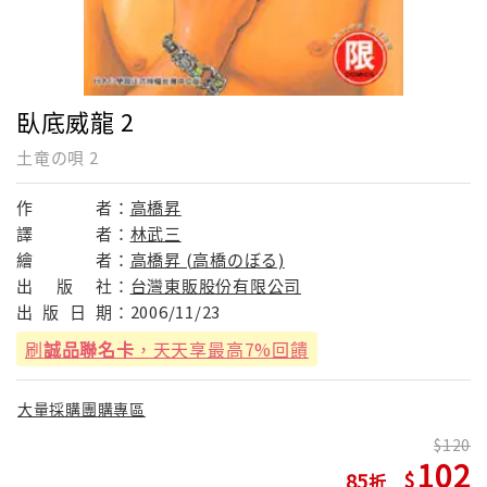
臥底威龍 2
土竜の唄 2
作
者：
高橋昇
譯
者：
林武三
繪
者：
高橋昇 (高橋のぼる)
出
版
社：
台灣東販股份有限公司
出
版
日
期：
2006/11/23
刷
誠品聯名卡
，天天享最高7%回饋
大量採購團購專區
120
102
85