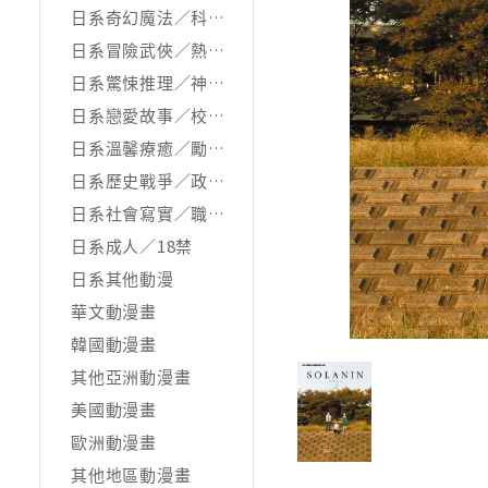
日系奇幻魔法／科幻冒險
日系冒險武俠／熱血運動
日系驚悚推理／神怪靈異
日系戀愛故事／校園青春
日系溫馨療癒／勵志搞笑
日系歷史戰爭／政治宗教
日系社會寫實／職場職人
日系成人／18禁
日系其他動漫
華文動漫畫
韓國動漫畫
其他亞洲動漫畫
美國動漫畫
歐洲動漫畫
其他地區動漫畫