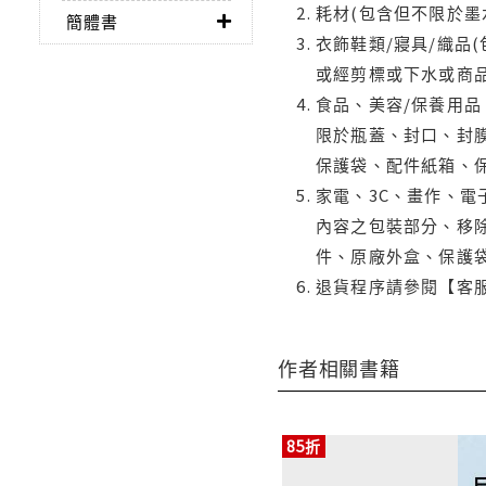
耗材(包含但不限於墨
簡體書
衣飾鞋類/寢具/織品
或經剪標或下水或商
食品、美容/保養用
限於瓶蓋、封口、封膜
保護袋、配件紙箱、
家電、3C、畫作、
內容之包裝部分、移除
件、原廠外盒、保護
退貨程序請參閱【客
作者相關書籍
85折