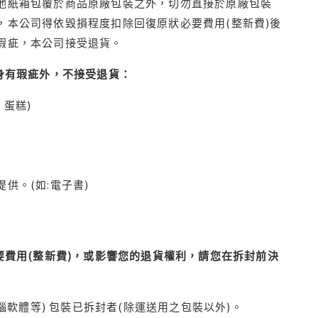
他紙箱包覆於商品原廠包裝之外，切勿直接於原廠包裝
本公司得依毀損程度扣除回復原狀必要費用(整新費)後
瑕疵，本公司接受退貨。
身有瑕疵外，不接受退貨：
蛋糕)
供。(如:電子書)
費用(整新費)，或影響您的退貨權利，請您在拆封前決
腦軟體等) 包裝已拆封者(除運送用之包裝以外)。