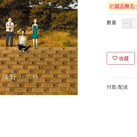
刷
誠品聯名
數量
收藏
付款/配送