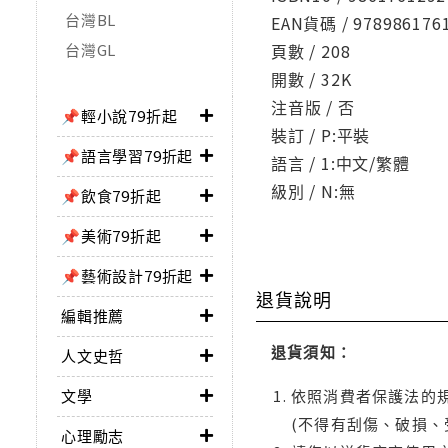
台灣BL
EAN貨碼 / 978986176
台灣GL
頁數 / 208
開數 / 32K
注音版 / 否
📌輕小說79折起
裝訂 / P:平裝
📌語言學習79折起
語言 / 1:中文/繁體
級別 / N:無
📌飲食79折起
📌美術79折起
📌藝術設計79折起
退貨說明
編輯推薦
退貨須知：
人文史哲
文學
依照消費者保護法的規
(不得有刮傷、破損、
心理勵志