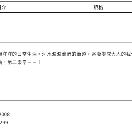
簡介
規格
懶洋洋的日常生活。河水潺潺流過的街道。逐漸變成大人的我
曲，第二樂章－－！
2008
299