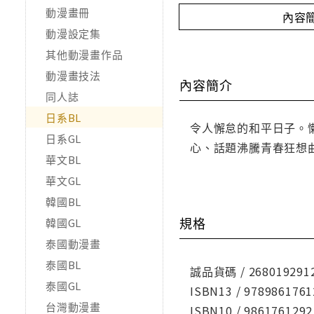
動漫畫冊
內容
動漫設定集
其他動漫畫作品
動漫畫技法
內容簡介
同人誌
日系BL
令人懈怠的和平日子。
日系GL
心、話題沸騰青春狂想
華文BL
華文GL
韓國BL
規格
韓國GL
泰國動漫畫
泰國BL
誠品貨碼 / 268019291
泰國GL
ISBN13 / 9789861761
台灣動漫畫
ISBN10 / 9861761292