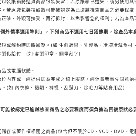
之包裝紙箱將退貨商品包裝妥當，若原紙箱已遺失，請另使用其
字。若原廠包裝損毀將可能被認定為已逾越檢查商品之必要程度，
品正確、外觀可接受，再行拆封，以免影響您的權利；若為產品
理例外情事適用準則」，下列商品不適用七日猶豫期，除產品本
短或解約時即將逾期。(如:生鮮蔬果、乳製品、冷凍冷藏食材、
製化給付。(如:客製印章、鋼筆刻字)
商品或電腦軟體。
位內容或一經提供即為完成之線上服務，經消費者事先同意始提
。(如:內衣褲、襪類、褲襪、刮鬍刀、除毛刀等貼身用品)
可能被認定已逾越檢查商品之必要程度而須負擔為回復原狀必要
儲存或著作權相關之商品(包含但不限於CD、VCD、DVD、電