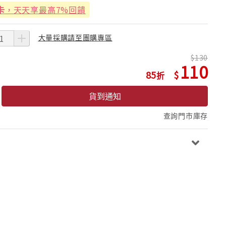
卡
，天天享最高7%回饋
大量採購請至團購專區
130
110
85
貨到通知
查詢門市庫存