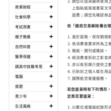
請您以送貨廠商使用
商業財經
上黏貼紙張或書寫文
退費；請您先確認商
社會科學
依「通訊交易解除權合
考試用書
親子教養
易於腐敗、保存期限較
依消費者要求所為之客
自然科普
報紙、期刊或雜誌。
醫學保健
經消費者拆封之影音
非以有形媒介提供之數
國高中技職考用
已拆封之個人衛生用品
電腦
國際航空客運服務。
旅遊
若您退貨時有下列情形，
青少年
定是否要退貨：
生活風格
以數位或電磁紀錄形式