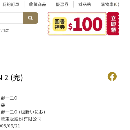
我的訂單
收藏商品
優惠券
誠品點
購物車(
)
0
考用展
 2 (完)
淺野一二O
米斐
野一二O (浅野いにお)
台灣東販股份有限公司
006/09/21