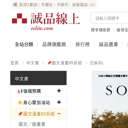
防詐3要訣：不聽信、不操作、掛斷電話
(詳)
禮享偶爸節
搶領全
全站分類
品牌旗艦館
排行榜
誠品選書
首頁
中文書
📌圖文漫畫85折起
日系BL
中文書
📢強檔預購
☀️身心靈加油站
📌圖文漫畫85折起
圖文／插畫書