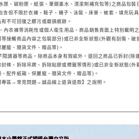
水匣、碳粉匣、紙張、筆類墨水、清潔劑補充包等)之商品包裝已
(包含但不限於衣褲、鞋子、襪子、泳裝、床單、被套、填充玩具
品有不可回復之髒污或磨損痕跡。
品、內衣褲等消耗性或個人衛生用品、商品銷售頁面上特別載明之
等接觸商品內容之包裝部分)或已非全新狀態(外觀有刮傷、破
保麗龍、隨貨文件、贈品等)。
電子閱讀器等商品，除商品本身有瑕疵外，退回之商品已拆封(除
封條、拆除吊牌、拆除貼膠或標籤等情形)或已非全新狀態(外
袋、配件紙箱、保麗龍、隨貨文件、贈品等)。
服專區→常見問題→誠品線上退貨退款】之說明。