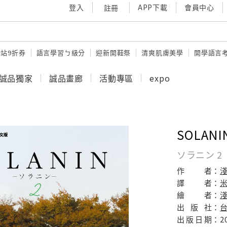
登入
APP下載
會員中心
註冊
站9折券
語言學習ㄅ級分
迎新開鞋祭
清爽肌膚美學
開學語言
誠品獨家
誠品畫廊
活動專區
expo
SOLANIN
ソラニン 2
作
者：
譯
者：
繪
者：
淺
出
版
社：
出
版
日
期：
2