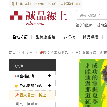
防詐3要訣：不聽信、不操作、掛斷電話
(詳)
禮享偶爸節
搶領全
全站分類
品牌旗艦館
排行榜
誠品選書
首頁
中文書
📌圖文漫畫85折起
日系溫馨療癒／勵志
中文書
📢強檔預購
☀️身心靈加油站
📌圖文漫畫85折起
圖文／插畫書