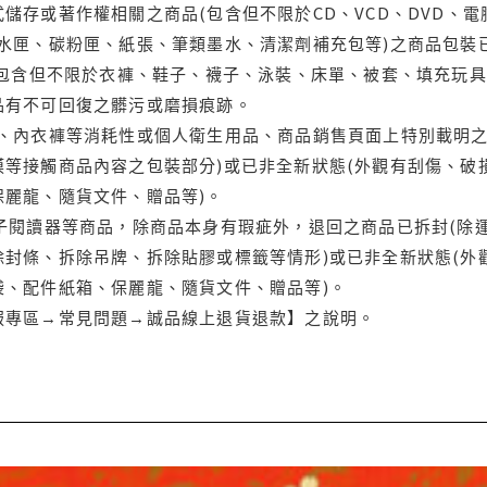
儲存或著作權相關之商品(包含但不限於CD、VCD、DVD、電
水匣、碳粉匣、紙張、筆類墨水、清潔劑補充包等)之商品包裝已
(包含但不限於衣褲、鞋子、襪子、泳裝、床單、被套、填充玩具
品有不可回復之髒污或磨損痕跡。
品、內衣褲等消耗性或個人衛生用品、商品銷售頁面上特別載明之
等接觸商品內容之包裝部分)或已非全新狀態(外觀有刮傷、破
保麗龍、隨貨文件、贈品等)。
電子閱讀器等商品，除商品本身有瑕疵外，退回之商品已拆封(除
封條、拆除吊牌、拆除貼膠或標籤等情形)或已非全新狀態(外
袋、配件紙箱、保麗龍、隨貨文件、贈品等)。
服專區→常見問題→誠品線上退貨退款】之說明。