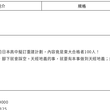
簡介
規格
的日本高中擬訂重建計劃，內容竟是東大合格者100人！
，腳下就會踩空。天經地義的事，就要有本事做到天經地義；
9000
325