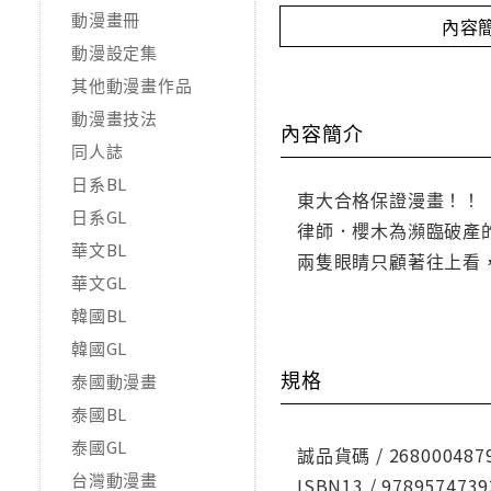
動漫畫冊
內容
動漫設定集
其他動漫畫作品
動漫畫技法
內容簡介
同人誌
日系BL
東大合格保證漫畫！！
日系GL
律師．櫻木為瀕臨破產
華文BL
兩隻眼睛只顧著往上看
華文GL
韓國BL
韓國GL
規格
泰國動漫畫
泰國BL
泰國GL
誠品貨碼 / 268000487
台灣動漫畫
ISBN13 / 9789574739