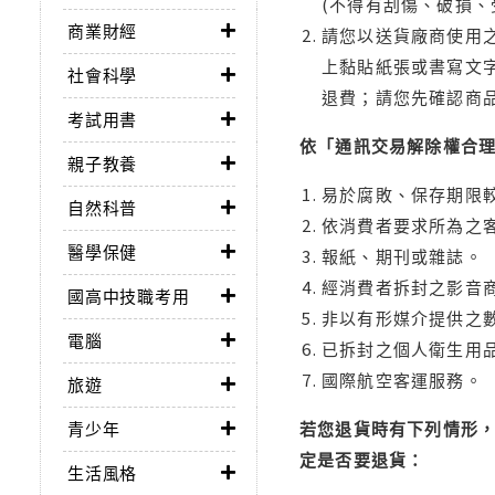
(不得有刮傷、破損、
商業財經
請您以送貨廠商使用
上黏貼紙張或書寫文
社會科學
退費；請您先確認商
考試用書
依「通訊交易解除權合
親子教養
易於腐敗、保存期限較
自然科普
依消費者要求所為之客
醫學保健
報紙、期刊或雜誌。
經消費者拆封之影音
國高中技職考用
非以有形媒介提供之數
電腦
已拆封之個人衛生用品
國際航空客運服務。
旅遊
青少年
若您退貨時有下列情形，
定是否要退貨：
生活風格