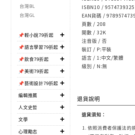
台灣BL
ISBN10 / 9574739325
台灣GL
EAN貨碼 / 978957473
頁數 / 208
開數 / 32K
📌輕小說79折起
注音版 / 否
📌語言學習79折起
裝訂 / P:平裝
語言 / 1:中文/繁體
📌飲食79折起
級別 / N:無
📌美術79折起
📌藝術設計79折起
編輯推薦
退貨說明
人文史哲
退貨須知：
文學
依照消費者保護法的規
心理勵志