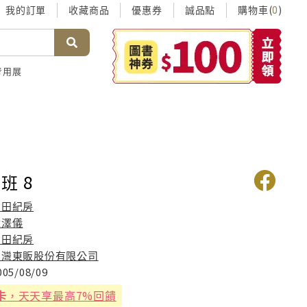
我的訂單
收藏商品
優惠券
誠品點
購物車(
)
0
考用展
班 8
三田紀房
章澤儀
三田紀房
台灣東販股份有限公司
005/08/09
卡
，天天享最高7%回饋