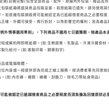
受潮)且需完整(包含全部商品、配件、原廠內外包裝、贈品及所
之包裝紙箱將退貨商品包裝妥當，若原紙箱已遺失，請另使用其
字。若原廠包裝損毀將可能被認定為已逾越檢查商品之必要程度，
品正確、外觀可接受，再行拆封，以免影響您的權利；若為產品
理例外情事適用準則」，下列商品不適用七日猶豫期，除產品本
短或解約時即將逾期。(如:生鮮蔬果、乳製品、冷凍冷藏食材、
製化給付。(如:客製印章、鋼筆刻字)
商品或電腦軟體。
位內容或一經提供即為完成之線上服務，經消費者事先同意始提
。(如:內衣褲、襪類、褲襪、刮鬍刀、除毛刀等貼身用品)
可能被認定已逾越檢查商品之必要程度而須負擔為回復原狀必要