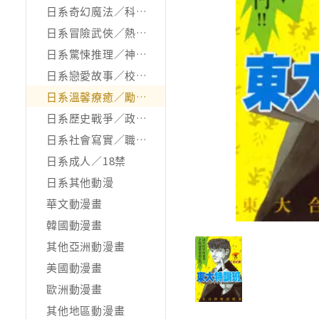
日系奇幻魔法／科幻冒險
日系冒險武俠／熱血運動
日系驚悚推理／神怪靈異
日系戀愛故事／校園青春
日系溫馨療癒／勵志搞笑
日系歷史戰爭／政治宗教
日系社會寫實／職場職人
日系成人／18禁
日系其他動漫
華文動漫畫
韓國動漫畫
其他亞洲動漫畫
美國動漫畫
歐洲動漫畫
其他地區動漫畫