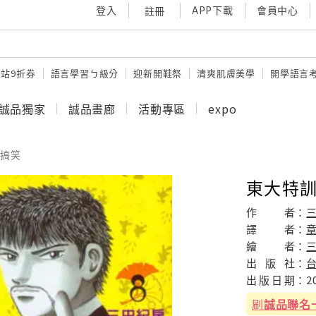
登入
APP下載
會員中心
註冊
站9折券
語言學習ㄅ級分
迎新開鞋祭
清爽肌膚美學
開學語言
誠品獨家
誠品畫廊
活動專區
expo
搞笑
東大特訓
作
者：
譯
者：
繪
者：
出
版
社：
出
版
日
期：
2
刷
誠品聯名