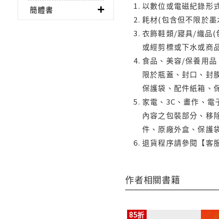
以數位或電磁紀錄形式
簡體書
耗材(包含但不限於墨
衣飾鞋類/寢具/織品
或經剪標或下水或商
食品、美容/保養用
限於瓶蓋、封口、封膜
保護袋、配件紙箱、
家電、3C、畫作、
內容之包裝部分、移除
件、原廠外盒、保護
退貨程序請參閱【客
作者相關書籍
85折