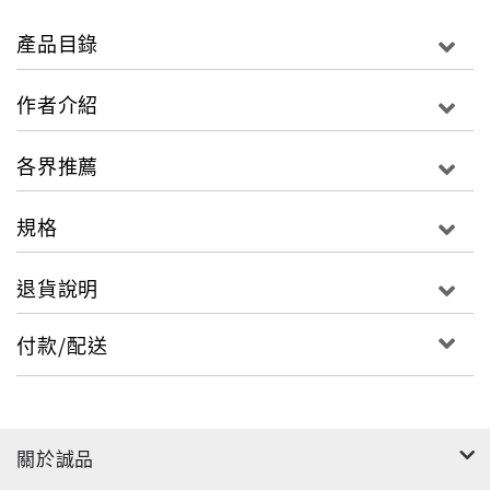
本書針對日文檢定、日常生活中常用的日檢N5文法、句
型，做系統整理及介紹。
產品目錄
在全書56個主題下，分別以會話例句、文法重點整理、
單字庫等方式呈現，還附上文法．句型的「略語表」。
作者介紹
只要搭配聽力CD邊聽邊學，不僅讓你擁有最正確的文法
觀念，還可讓你在日文檢定、實際生活運用、閱讀、會
各界推薦
話等都能輕鬆搞定！
規格
隨書附贈的聽力光碟，是由純正日籍日本東京大學畢業
名師錄製的聽力光碟，絕對讓你學到純正日語。
退貨說明
付款/配送
關於誠品