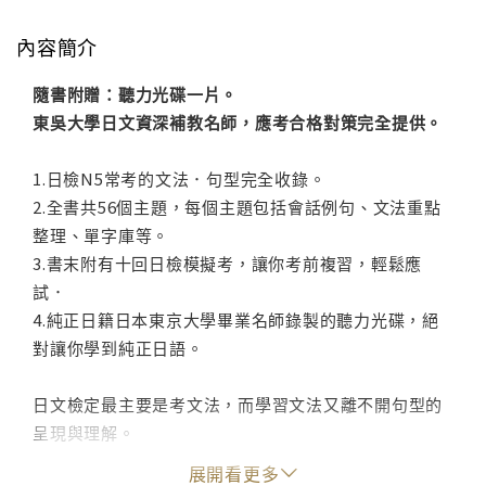
內容簡介
隨書附贈：聽力光碟一片。
東吳大學日文資深補教名師，應考合格對策完全提供。
1.日檢N5常考的文法．句型完全收錄。
2.全書共56個主題，每個主題包括會話例句、文法重點
整理、單字庫等。
3.書末附有十回日檢模擬考，讓你考前複習，輕鬆應
試．
4.純正日籍日本東京大學畢業名師錄製的聽力光碟，絕
對讓你學到純正日語。
日文檢定最主要是考文法，而學習文法又離不開句型的
呈現與理解。
展開看更多