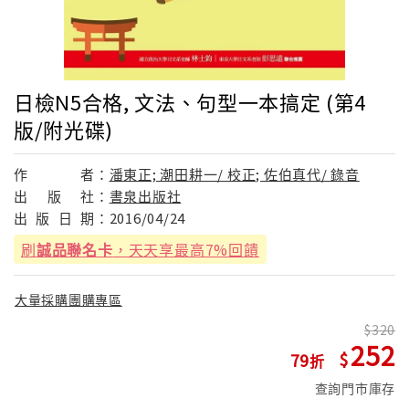
日檢N5合格, 文法、句型一本搞定 (第4
版/附光碟)
作
者：
潘東正; 潮田耕一/ 校正; 佐伯真代/ 錄音
出
版
社：
書泉出版社
出
版
日
期：
2016/04/24
刷
誠品聯名卡
，天天享最高7%回饋
大量採購團購專區
320
252
79
查詢門市庫存