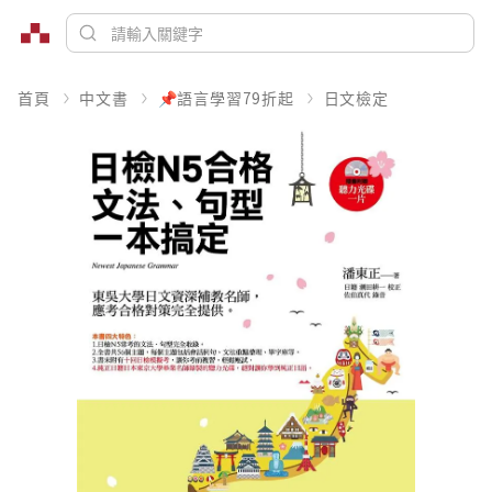
首頁
中文書
📌語言學習79折起
日文檢定