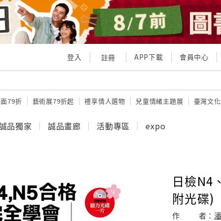
登入
APP下載
會員中心
註冊
面79折
藝術展79折起
禮享情人選物
兒童情緒主題展
臺灣文化
誠品獨家
誠品畫廊
活動專區
expo
日檢N4、
附光碟)
作
者：
潘