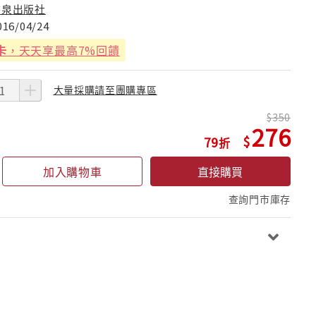
書泉出版社
016/04/24
卡
，天天享最高7%回饋
大量採購請至團購專區
350
276
79
加入購物車
直接購買
查詢門市庫存