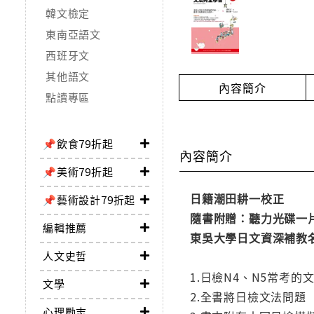
韓文檢定
東南亞語文
西班牙文
其他語文
內容簡介
點讀專區
📌飲食79折起
內容簡介
📌美術79折起
日籍潮田耕一校正
📌藝術設計79折起
隨書附贈：聽力光碟一
編輯推薦
東吳大學日文資深補教
人文史哲
1.日檢N4、N5常考的
文學
2.全書將日檢文法問
心理勵志