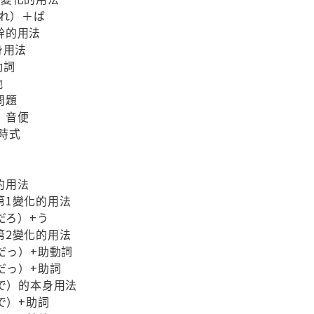
れ）＋ば
的用法
用法
詞
他
問題
」音便
時式
的用法
1變化的用法
ろ）+う
2變化的用法
っ）+助動詞
っ）+助詞
）的本身用法
）+助詞