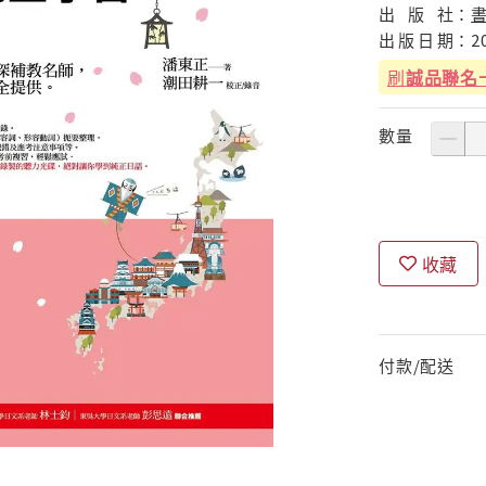
出
版
社：
出
版
日
期：
2
刷
誠品聯名
數量
收藏
付款/配送