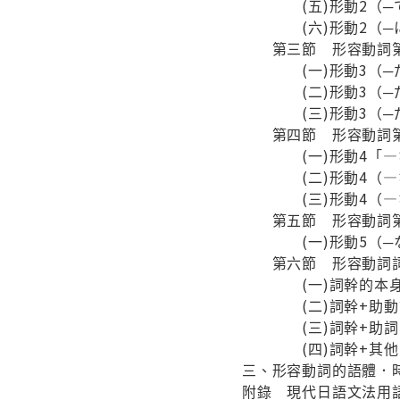
(五)形動2（─で
(六)形動2（─に
第三節 形容動詞第
(一)形動3（─だ
(二)形動3（─だ
(三)形動3（─だ
第四節 形容動詞第
(一)形動4「—な
(二)形動4（—な
(三)形動4（—な
第五節 形容動詞第
(一)形動5（─な
第六節 形容動詞詞
(一)詞幹的本身
(二)詞幹+助動
(三)詞幹+助詞
(四)詞幹+其他
三、形容動詞的語體．
附錄 現代日語文法用