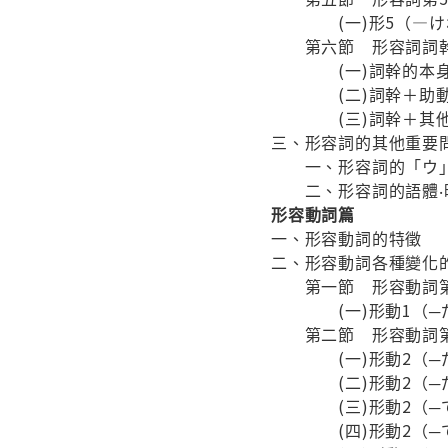
(一)形5（—け
第六節 形容詞詞幹
(一)詞幹的本身
(二)詞幹＋助動
(三)詞幹＋其
三、形容詞的其他重要
一、形容詞的「ウ
二、形容詞的語體‧
形容動詞篇
一、形容動詞的特徵
二、形容動詞各種變化
第一節 形容動詞第
(一)形動1（─だ
第二節 形容動詞第
(一)形動2（─だ
(二)形動2（─だ
(三)形動2（─で
(四)形動2（─で