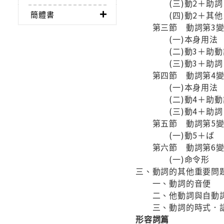
(三)動2＋助詞
簡體書
(四)動2＋其他
第三節 動詞第3變
(一)本身用法
(二)動3＋助動
(三)動3＋助詞
第四節 動詞第4變
(一)本身用法
(二)動4＋助動
(三)動4＋助詞
第五節 動詞第5變
(一)動5＋ば
第六節 動詞第6變
(一)命令形
三、動詞的其他重要問
一、動詞的音便
二、他動詞與自動
三、動詞的時式．
形容詞篇