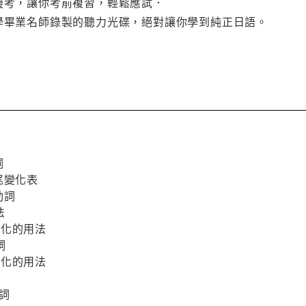
擬考，讓你考前複習，輕鬆應試．
大學畢業名師錄製的聽力光碟，絕對讓你學到純正日語。
詞
尾變化表
動詞
法
化的用法
詞
化的用法
詞