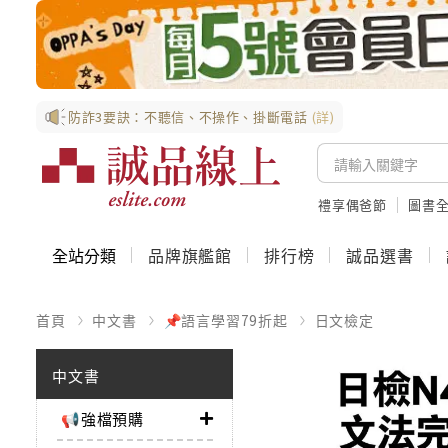
防詐3要訣：不聽信、不操作、掛斷電話
(詳)
禮享偶爸節
圖書全
全站分類
品牌旗艦館
排行榜
誠品選書
首頁
中文書
📌語言學習79折起
日文檢定
中文書
📢強檔預購