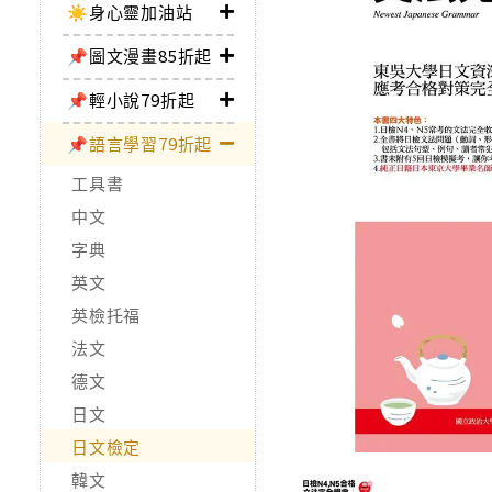
☀️身心靈加油站
📌圖文漫畫85折起
📌輕小說79折起
📌語言學習79折起
工具書
中文
字典
英文
英檢托福
法文
德文
日文
日文檢定
韓文