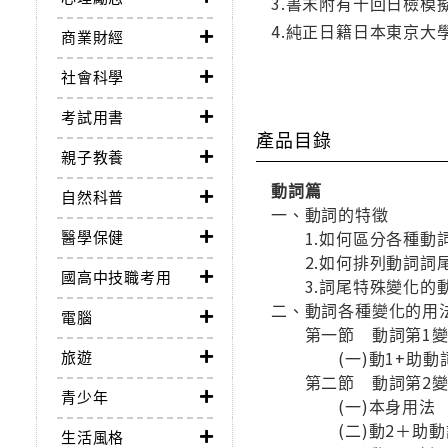
3.書末附有十回日檢模
4.純正日籍日本東京
商業財經
社會科學
考試用書
產品目錄
親子教養
動詞篇
自然科普
一、動詞的特徵
醫學保健
1.如何區分各種動
2.如何排列動詞詞
國高中技職考用
3.詞尾特殊變化的
二、動詞各種變化的用
電腦
第一節 動詞第1變
旅遊
(一)動1+助動
第二節 動詞第2變
青少年
(一)本身用法
(二)動2＋助動
生活風格