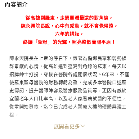
內容簡介
從高雄到羅東，走過臺灣最遠的對角線，
陳永興院長說，心中有感動，就不會覺得遠，
六年的耕耘，
終讓「聖母」的光輝，照亮整個蘭陽平原！
陳永興院長在上帝的呼召下，懷著為偏鄉民眾和弱勢族
群奉獻的心情，從高雄遠到臺灣對角線的羅東。每天以
招牌紳士打扮，穿梭在醫院各處關懷狀況。6年來，不僅
使羅東聖母醫院的財務轉虧為盈，完成多本醫院口述歷
史傳記，提升醫師陣容及醫療服務品質等，更因有感於
宜蘭老年人口比率高，以及老人家看病就醫的不便性，
從零開始募款，迄今已完成老人醫療大樓的硬體興建工
程。
展開看更多
如今，陳永興院長抱著無憾、期許及感恩的心情決定退
休。本書特別邀請各界朋友及院內人士回顧陳院長任內