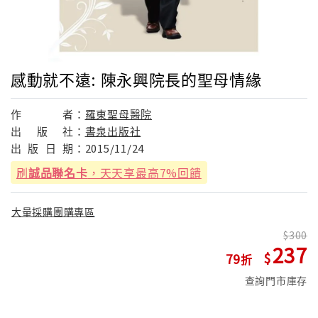
感動就不遠: 陳永興院長的聖母情緣
作
者：
羅東聖母醫院
出
版
社：
書泉出版社
出
版
日
期：
2015/11/24
刷
誠品聯名卡
，天天享最高7%回饋
大量採購團購專區
300
237
79
查詢門市庫存