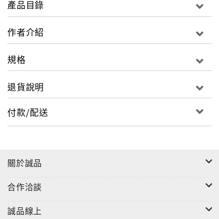
產品目錄
的貢獻，並收錄陳院長以真情至性寫給全院同仁的20封
書信，充滿了期勉與鼓舞、感恩與關懷、叮嚀和祝福，
作者介紹
將帶領讀者們見證羅東聖母醫院這6年來的轉變足跡。
規格
退貨說明
付款/配送
關於誠品
合作洽談
誠品線上