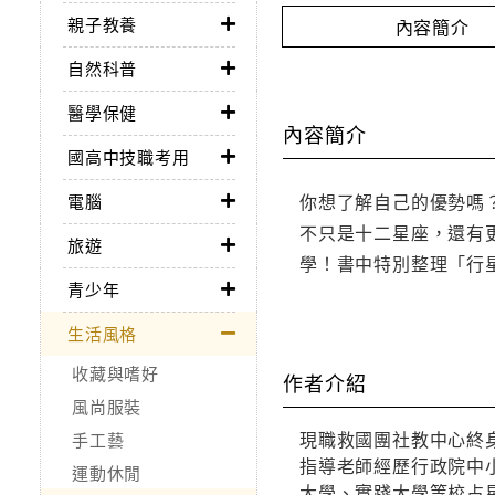
親子教養
內容簡介
自然科普
醫學保健
內容簡介
國高中技職考用
你想了解自己的優勢嗎
電腦
不只是十二星座，還有更
旅遊
學！書中特別整理「行
青少年
生活風格
收藏與嗜好
作者介紹
風尚服裝
現職救國團社教中心終
手工藝
指導老師經歷行政院中
運動休閒
大學、實踐大學等校占