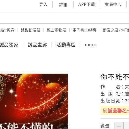
登入
APP下載
會員中心
註冊
站9折券
誠品動漫祭
線上寵物展
電子書99特惠
動漫之音79折
誠品獨家
誠品畫廊
活動專區
expo
你不能
作
者：
出
版
社：
出
版
日
期：
2
刷
誠品聯名
數量