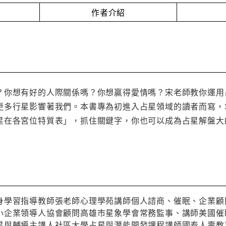
作者介紹
？你想有好的人際關係嗎？你想贏得愛情嗎？宋老師教你運用
多行星影響著我們。本書專為初進入占星領域的讀者而寫，堪稱占
星在各宮位特質表」，抓住關鍵字，你也可以成為占星解盤大
身學習指導教師張老師心理學苑講師個人諮商、催眠、企業顧
小企業領導人協會顧問高雄市星象學會常務監事、講師美國催
星與輔導主講人社區大學占星與潛能開發課程講師國泰人壽教