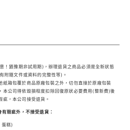
注意！猶豫期非試用期)，辦理退貨之商品必須是全新狀態
有附隨文件或資料的完整性等)。
他紙箱包覆於商品原廠包裝之外，切勿直接於原廠包裝
本公司得依毀損程度扣除回復原狀必要費用(整新費)後
瑕疵，本公司接受退貨。
身有瑕疵外，不接受退貨：
蛋糕)