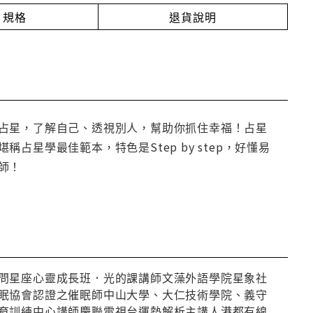
規格
退貨說明
占星，了解自己、透視別人，幫助你抓住幸福！占星
星學最佳範本，特色是Step by step，好懂易
師！
問星座心靈成長班．光的課講師文藻外語學院星象社
眠協會認證之催眠師中山大學、大仁技術學院、義守
育訓練中心講師慶聯電視台運勢解析主講人港都有線