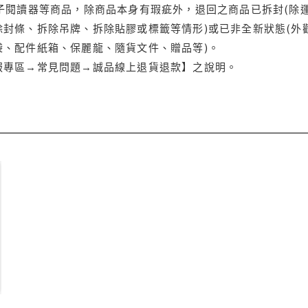
電子閱讀器等商品，除商品本身有瑕疵外，退回之商品已拆封(除
封條、拆除吊牌、拆除貼膠或標籤等情形)或已非全新狀態(外
袋、配件紙箱、保麗龍、隨貨文件、贈品等)。
服專區→常見問題→誠品線上退貨退款】之說明。