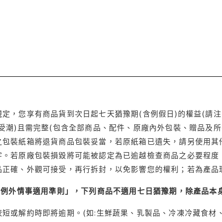
定，您享有商品貨到次日起七天猶豫期(含例假日)的權益(請
受潮)且需完整(包含全部商品、配件、原廠內外包裝、贈品及所
之包裝紙箱將退貨商品包裝妥當，若原紙箱已遺失，請另使用其
字。若原廠包裝損毀將可能被認定為已逾越檢查商品之必要程度，
品正確、外觀可接受，再行拆封，以免影響您的權利；若為產品
理例外情事適用準則」，下列商品不適用七日猶豫期，除產品本
短或解約時即將逾期。(如:生鮮蔬果、乳製品、冷凍冷藏食材、