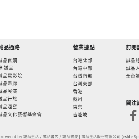
誠品通路
營業據點
訂閱
誠品官網
台灣北部
誠品
迷
誠品
台灣中部
誠品
誠品電影院
台灣南部
全台
誠品畫廊
台灣東部
誠品展演
香港
誠品行旅
蘇州
關注
誠品酒窖
東京
誠品文化藝術基金會
吉隆坡
- powered by 誠品生活 / 誠品書店 / 誠品物流 | 誠品生活股份有限公司 (eslite Spect