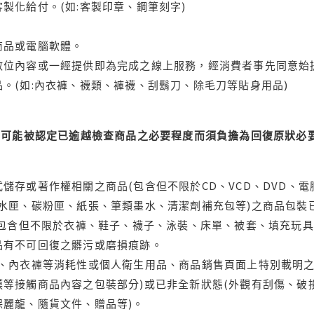
製化給付。(如:客製印章、鋼筆刻字)
商品或電腦軟體。
位內容或一經提供即為完成之線上服務，經消費者事先同意始提
。(如:內衣褲、襪類、褲襪、刮鬍刀、除毛刀等貼身用品)
可能被認定已逾越檢查商品之必要程度而須負擔為回復原狀必要
儲存或著作權相關之商品(包含但不限於CD、VCD、DVD、電
水匣、碳粉匣、紙張、筆類墨水、清潔劑補充包等)之商品包裝已
(包含但不限於衣褲、鞋子、襪子、泳裝、床單、被套、填充玩具
品有不可回復之髒污或磨損痕跡。
品、內衣褲等消耗性或個人衛生用品、商品銷售頁面上特別載明之
等接觸商品內容之包裝部分)或已非全新狀態(外觀有刮傷、破
保麗龍、隨貨文件、贈品等)。