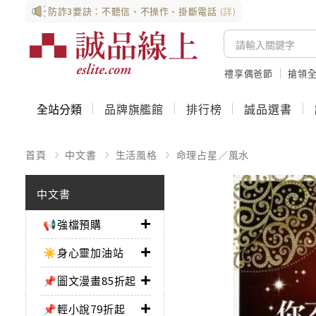
防詐3要訣：不聽信、不操作、掛斷電話
(詳)
禮享偶爸節
搶領全
全站分類
品牌旗艦館
排行榜
誠品選書
首頁
中文書
生活風格
命理占星／風水
中文書
📢強檔預購
☀️身心靈加油站
📌圖文漫畫85折起
📌輕小說79折起