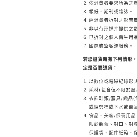
依消費者要求所為之客
報紙、期刊或雜誌。
經消費者拆封之影音
非以有形媒介提供之數
已拆封之個人衛生用品
國際航空客運服務。
若您退貨時有下列情形，
定是否要退貨：
以數位或電磁紀錄形式
耗材(包含但不限於墨
衣飾鞋類/寢具/織品
或經剪標或下水或商
食品、美容/保養用
限於瓶蓋、封口、封膜
保護袋、配件紙箱、