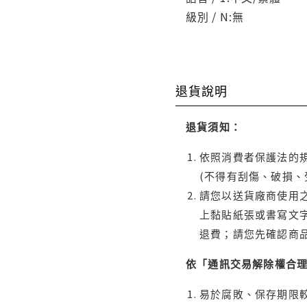
級別 / N:無
退貨說明
退貨須知：
依照消費者保護法的規
(不得有刮傷、破損、
請您以送貨廠商使用
上黏貼紙張或書寫文
退費；請您先確認商
依「通訊交易解除權合
易於腐敗、保存期限較