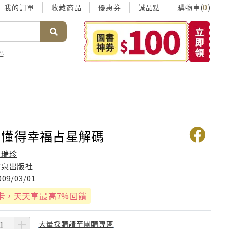
我的訂單
收藏商品
優惠券
誠品點
購物車(
)
0
起
不懂得幸福占星解碼
宋瑞珍
書泉出版社
009/03/01
卡
，天天享最高7%回饋
大量採購請至團購專區