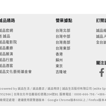
誠品通路
營業據點
訂閱
誠品官網
台灣北部
誠品
迷
誠品
台灣中部
誠品
誠品電影院
台灣南部
全台
誠品畫廊
台灣東部
誠品展演
香港
誠品行旅
蘇州
關注
誠品酒窖
東京
誠品文化藝術基金會
吉隆坡
- powered by 誠品生活 / 誠品書店 / 誠品物流 | 誠品生活股份有限公司 (eslite Spect
52966 | 台灣台北市信義區松德路204號B1 服務電話：0800-666-798／+886-2-
處理｜建議使用瀏覽器版本：Google Chrome版本60以上 / Firefox版本48以上