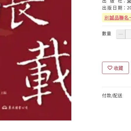
出
版
社：
出
版
日
期：
2
刷
誠品聯名
數量
收藏
付款/配送