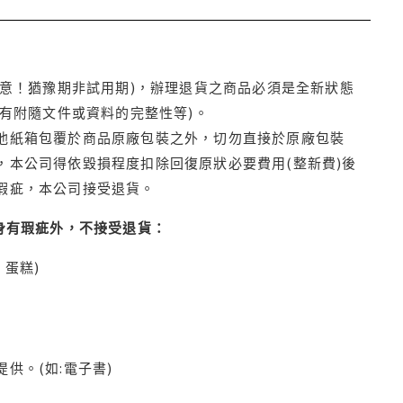
注意！猶豫期非試用期)，辦理退貨之商品必須是全新狀態
有附隨文件或資料的完整性等)。
他紙箱包覆於商品原廠包裝之外，切勿直接於原廠包裝
本公司得依毀損程度扣除回復原狀必要費用(整新費)後
瑕疵，本公司接受退貨。
身有瑕疵外，不接受退貨：
蛋糕)
供。(如:電子書)