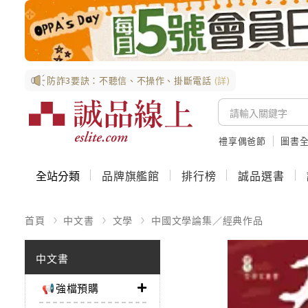
防詐3要訣：不聽信、不操作、掛斷電話
(詳)
禮享偶爸節
圖書全
全站分類
品牌旗艦館
排行榜
誠品選書
首頁
中文書
文學
中國文學論集／經典作品
中文書
📢強檔預購