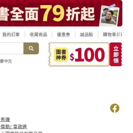
我的訂單
收藏商品
優惠券
誠品點
購物車(
)
0
慶中元
黃秀璣
偉勳/ 韋政通