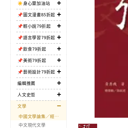
☀️身心靈加油站
📌圖文漫畫85折起
📌輕小說79折起
📌語言學習79折起
📌飲食79折起
📌美術79折起
📌藝術設計79折起
編輯推薦
人文史哲
文學
中國文學論集／經典作品
中文現代文學