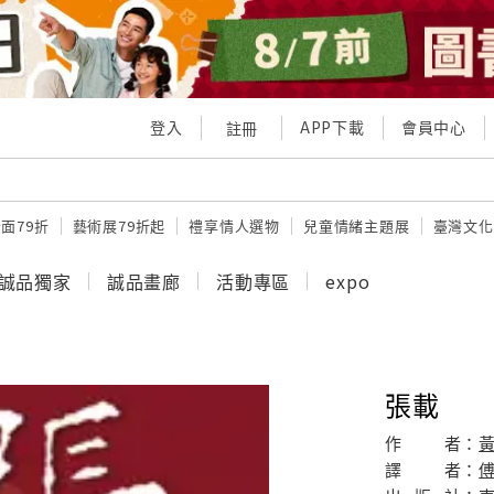
登入
APP下載
會員中心
註冊
面79折
藝術展79折起
禮享情人選物
兒童情緒主題展
臺灣文化
誠品獨家
誠品畫廊
活動專區
expo
張載
作
者：
譯
者：
傅