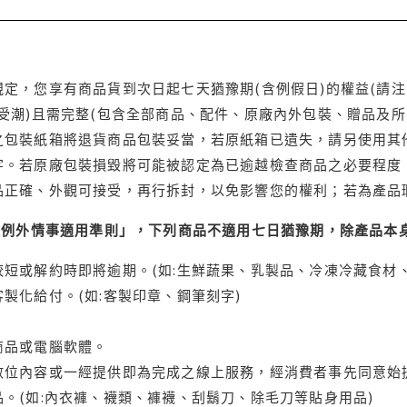
定，您享有商品貨到次日起七天猶豫期(含例假日)的權益(請
受潮)且需完整(包含全部商品、配件、原廠內外包裝、贈品及所
之包裝紙箱將退貨商品包裝妥當，若原紙箱已遺失，請另使用其
字。若原廠包裝損毀將可能被認定為已逾越檢查商品之必要程度，
品正確、外觀可接受，再行拆封，以免影響您的權利；若為產品
理例外情事適用準則」，下列商品不適用七日猶豫期，除產品本
短或解約時即將逾期。(如:生鮮蔬果、乳製品、冷凍冷藏食材、
製化給付。(如:客製印章、鋼筆刻字)
商品或電腦軟體。
位內容或一經提供即為完成之線上服務，經消費者事先同意始提
。(如:內衣褲、襪類、褲襪、刮鬍刀、除毛刀等貼身用品)