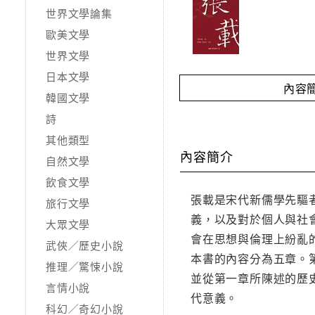
世界文學論集
歐美文學
世界文學
日本文學
內容
韓國文學
詩
其他類型
內容簡介
自然文學
飲食文學
張載是宋代新儒學先驅
旅行文學
義，以及對於個人與社
大眾文學
會在思想與倫理上紛亂
武俠／歷史小說
本書的內容分為五章。
推理／驚悚小說
並從第一章所陳述的歷
言情小說
代意義。
科幻／奇幻小說