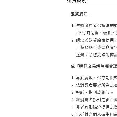
退貨說明
退貨須知：
依照消費者保護法的規
(不得有刮傷、破損、
請您以送貨廠商使用
上黏貼紙張或書寫文
退費；請您先確認商
依「通訊交易解除權合
易於腐敗、保存期限較
依消費者要求所為之客
報紙、期刊或雜誌。
經消費者拆封之影音
非以有形媒介提供之數
已拆封之個人衛生用品