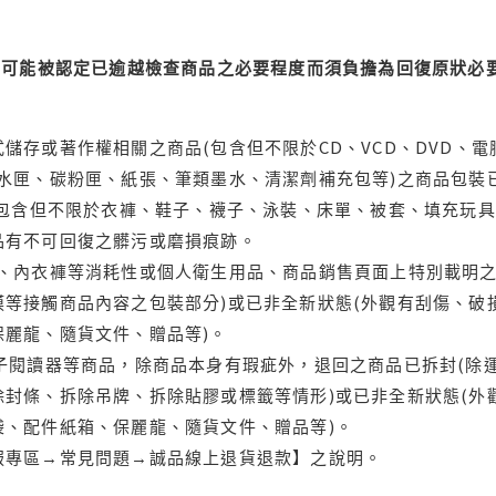
可能被認定已逾越檢查商品之必要程度而須負擔為回復原狀必要
儲存或著作權相關之商品(包含但不限於CD、VCD、DVD、電
水匣、碳粉匣、紙張、筆類墨水、清潔劑補充包等)之商品包裝已
(包含但不限於衣褲、鞋子、襪子、泳裝、床單、被套、填充玩具
品有不可回復之髒污或磨損痕跡。
品、內衣褲等消耗性或個人衛生用品、商品銷售頁面上特別載明之
等接觸商品內容之包裝部分)或已非全新狀態(外觀有刮傷、破
保麗龍、隨貨文件、贈品等)。
電子閱讀器等商品，除商品本身有瑕疵外，退回之商品已拆封(除
封條、拆除吊牌、拆除貼膠或標籤等情形)或已非全新狀態(外
袋、配件紙箱、保麗龍、隨貨文件、贈品等)。
服專區→常見問題→誠品線上退貨退款】之說明。