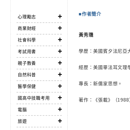
■作者簡介
心理勵志
商業財經
黃秀璣
社會科學
學歷：美國賓夕法尼亞
考試用書
親子教養
經歷：美國畢法耳文理
自然科普
專長：新儒家思想。
醫學保健
國高中技職考用
著作：《張載》（1988
電腦
旅遊