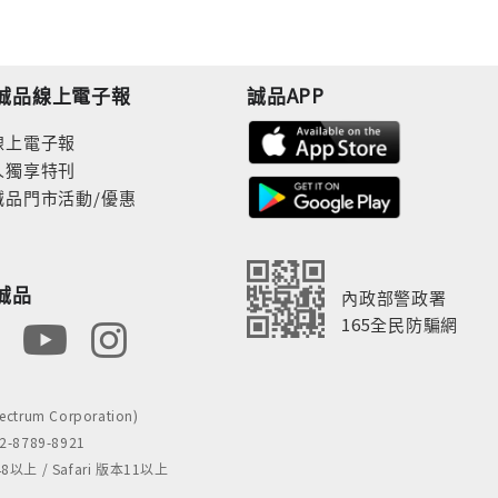
誠品線上電子報
誠品APP
線上電子報
人獨享特刊
誠品門市活動/優惠
誠品
內政部警政署
165全民防騙網
rum Corporation)
8789-8921
 / Safari 版本11以上