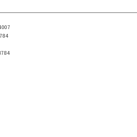
4007
784
8784