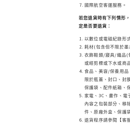
國際航空客運服務。
若您退貨時有下列情形，
定是否要退貨：
以數位或電磁紀錄形式
耗材(包含但不限於墨
衣飾鞋類/寢具/織品
或經剪標或下水或商
食品、美容/保養用
限於瓶蓋、封口、封膜
保護袋、配件紙箱、
家電、3C、畫作、
內容之包裝部分、移除
件、原廠外盒、保護
退貨程序請參閱【客