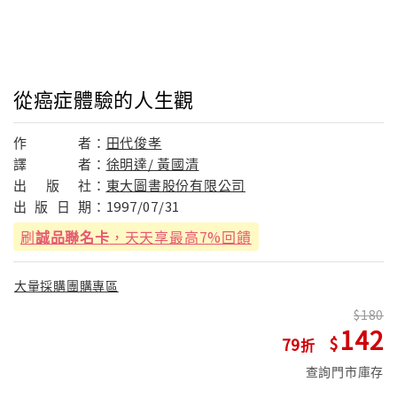
從癌症體驗的人生觀
作
者：
田代俊孝
譯
者：
徐明達/ 黃國清
出
版
社：
東大圖書股份有限公司
出
版
日
期：
1997/07/31
刷
誠品聯名卡
，天天享最高7%回饋
大量採購團購專區
180
142
79
查詢門市庫存