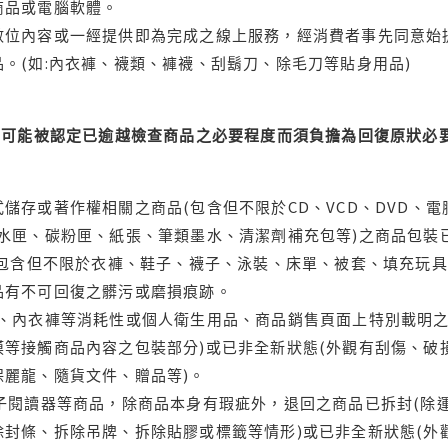
商品或電腦軟體。
位內容或一經提供即為完成之線上服務，經消費者事先同意始提
。(如:內衣褲、襪類、褲襪、刮鬍刀、除毛刀等貼身用品)
可能被認定已逾越檢查商品之必要程度而須負擔為回復原狀必要
儲存或著作權相關之商品(包含但不限於CD、VCD、DVD、電
水匣、碳粉匣、紙張、筆類墨水、清潔劑補充包等)之商品包裝已
(包含但不限於衣褲、鞋子、襪子、泳裝、床單、被套、填充玩具
品有不可回復之髒污或磨損痕跡。
品、內衣褲等消耗性或個人衛生用品、商品銷售頁面上特別載明之
等接觸商品內容之包裝部分)或已非全新狀態(外觀有刮傷、破
保麗龍、隨貨文件、贈品等)。
電子閱讀器等商品，除商品本身有瑕疵外，退回之商品已拆封(除
封條、拆除吊牌、拆除貼膠或標籤等情形)或已非全新狀態(外