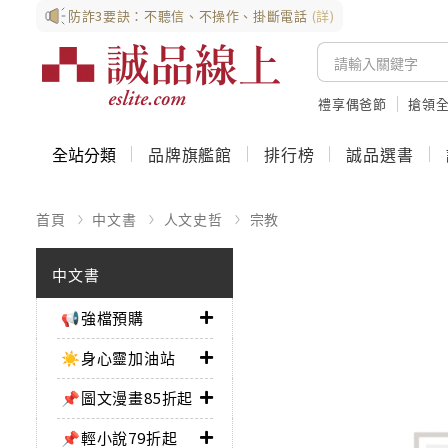
防詐3要訣：不聽信、不操作、掛斷電話
(詳)
禮享偶爸節
搶領全
全站分類
品牌旗艦館
排行榜
誠品選書
首頁
中文書
人文史哲
宗教
中文書
📢強檔預購
☀️身心靈加油站
📌圖文漫畫85折起
📌輕小說79折起