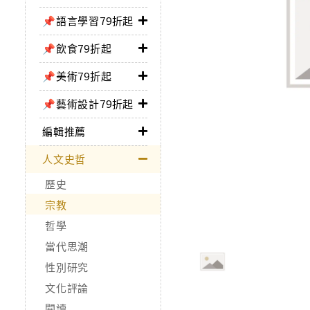
📌語言學習79折起
📌飲食79折起
📌美術79折起
📌藝術設計79折起
編輯推薦
人文史哲
歷史
宗教
哲學
當代思潮
性別研究
文化評論
閱讀