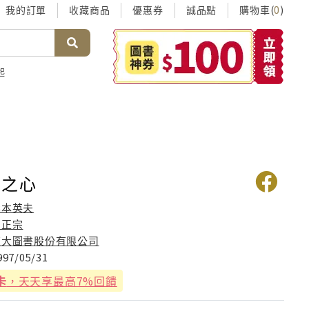
我的訂單
收藏商品
優惠券
誠品點
購物車(
)
0
起
亡之心
岸本英夫
闞正宗
東大圖書股份有限公司
997/05/31
卡
，天天享最高7%回饋