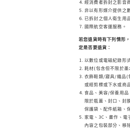
經消費者拆封之影音
非以有形媒介提供之數
已拆封之個人衛生用品
國際航空客運服務。
若您退貨時有下列情形，
定是否要退貨：
以數位或電磁紀錄形式
耗材(包含但不限於墨
衣飾鞋類/寢具/織品
或經剪標或下水或商
食品、美容/保養用
限於瓶蓋、封口、封膜
保護袋、配件紙箱、
家電、3C、畫作、
內容之包裝部分、移除