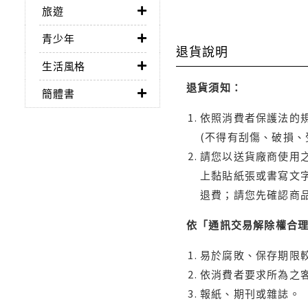
旅遊
青少年
退貨說明
生活風格
退貨須知：
簡體書
依照消費者保護法的規
(不得有刮傷、破損、
請您以送貨廠商使用
上黏貼紙張或書寫文
退費；請您先確認商
依「通訊交易解除權合
易於腐敗、保存期限較
依消費者要求所為之客
報紙、期刊或雜誌。