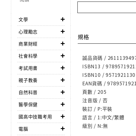
文學
心理勵志
規格
商業財經
社會科學
誠品貨碼 / 261113949
ISBN13 / 9789571921
考試用書
ISBN10 / 9571921130
親子教養
EAN貨碼 / 978957192
頁數 / 205
自然科普
注音版 / 否
醫學保健
裝訂 / P:平裝
國高中技職考用
語言 / 1:中文/繁體
級別 / N:無
電腦