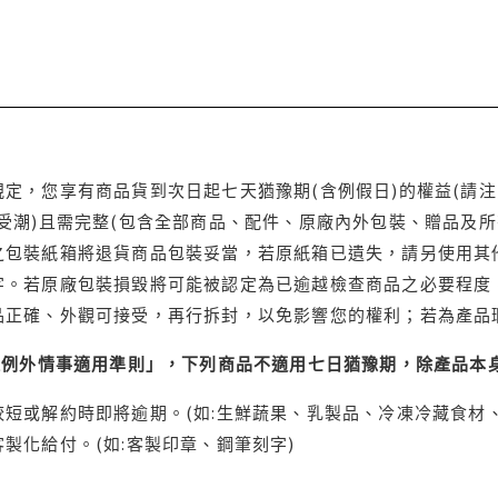
定，您享有商品貨到次日起七天猶豫期(含例假日)的權益(請
受潮)且需完整(包含全部商品、配件、原廠內外包裝、贈品及所
之包裝紙箱將退貨商品包裝妥當，若原紙箱已遺失，請另使用其
字。若原廠包裝損毀將可能被認定為已逾越檢查商品之必要程度，
品正確、外觀可接受，再行拆封，以免影響您的權利；若為產品
理例外情事適用準則」，下列商品不適用七日猶豫期，除產品本
短或解約時即將逾期。(如:生鮮蔬果、乳製品、冷凍冷藏食材、
製化給付。(如:客製印章、鋼筆刻字)