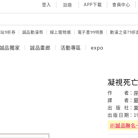
登入
APP下載
會員中心
註冊
站9折券
誠品動漫祭
線上寵物展
電子書99特惠
動漫之音79折
誠品獨家
誠品畫廊
活動專區
expo
凝視死
作
者：
譯
者：
出
版
社：
出
版
日
期：
1
刷
誠品聯名