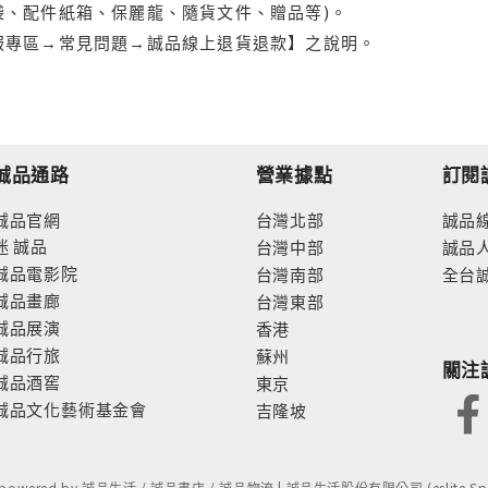
袋、配件紙箱、保麗龍、隨貨文件、贈品等)。
服專區→常見問題→誠品線上退貨退款】之說明。
誠品通路
營業據點
訂閱
誠品官網
台灣北部
誠品
迷
誠品
台灣中部
誠品
誠品電影院
台灣南部
全台
誠品畫廊
台灣東部
誠品展演
香港
誠品行旅
蘇州
關注
誠品酒窖
東京
誠品文化藝術基金會
吉隆坡
- powered by 誠品生活 / 誠品書店 / 誠品物流 | 誠品生活股份有限公司 (eslite Spect