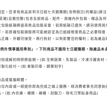
定，您享有商品貨到次日起七天猶豫期(含例假日)的權益(請
受潮)且需完整(包含全部商品、配件、原廠內外包裝、贈品及所
之包裝紙箱將退貨商品包裝妥當，若原紙箱已遺失，請另使用其
字。若原廠包裝損毀將可能被認定為已逾越檢查商品之必要程度，
品正確、外觀可接受，再行拆封，以免影響您的權利；若為產品
理例外情事適用準則」，下列商品不適用七日猶豫期，除產品本
短或解約時即將逾期。(如:生鮮蔬果、乳製品、冷凍冷藏食材、
製化給付。(如:客製印章、鋼筆刻字)
商品或電腦軟體。
位內容或一經提供即為完成之線上服務，經消費者事先同意始提
。(如:內衣褲、襪類、褲襪、刮鬍刀、除毛刀等貼身用品)