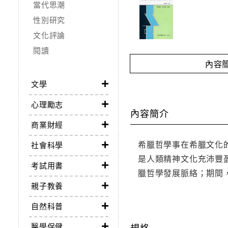
當代思潮
性別研究
文化評論
閱讀
內容
文學
心理勵志
內容簡介
商業財經
希臘哲學事在希臘文化
社會科學
是人類精神文化充沛豐
考試用書
臘哲學發展脈絡；期間
親子教養
自然科普
醫學保健
規格