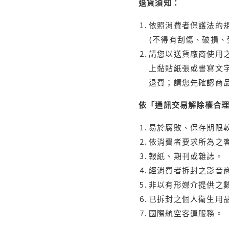
退貨須知：
依照消費者保護法的規
(不得有刮傷、破損、
請您以送貨廠商使用
上黏貼紙張或書寫文
退費；請您先確認商
依「通訊交易解除權合
易於腐敗、保存期限較
依消費者要求所為之客
報紙、期刊或雜誌。
經消費者拆封之影音
非以有形媒介提供之數
已拆封之個人衛生用品
國際航空客運服務。