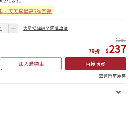
002/12/31
卡
，天天享最高7%回饋
大量採購請至團購專區
300
237
79
加入購物車
直接購買
查詢門市庫存