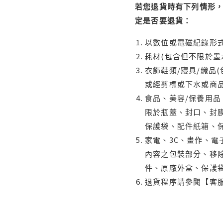
若您退貨時有下列情形，
定是否要退貨：
以數位或電磁紀錄形式
耗材(包含但不限於墨
衣飾鞋類/寢具/織品
或經剪標或下水或商
食品、美容/保養用
限於瓶蓋、封口、封膜
保護袋、配件紙箱、
家電、3C、畫作、
內容之包裝部分、移除
件、原廠外盒、保護
退貨程序請參閱【客