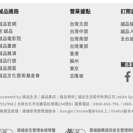
誠品通路
營業據點
訂閱
誠品官網
台灣北部
誠品
迷
誠品
台灣中部
誠品
誠品電影院
台灣南部
全台
誠品畫廊
台灣東部
誠品展演
香港
誠品行旅
蘇州
關注
誠品酒窖
東京
誠品文化藝術基金會
吉隆坡
- powered by 誠品生活 / 誠品書店 / 誠品物流 | 誠品生活股份有限公司 (eslite Spect
52966 | 台灣台北市信義區松德路204號B1 服務電話：0800-666-798／+886-2-
處理｜建議使用瀏覽器版本：Google Chrome版本60以上 / Firefox版本48以上
資通安全管理系統榮獲
雲端服務資訊安全管理榮