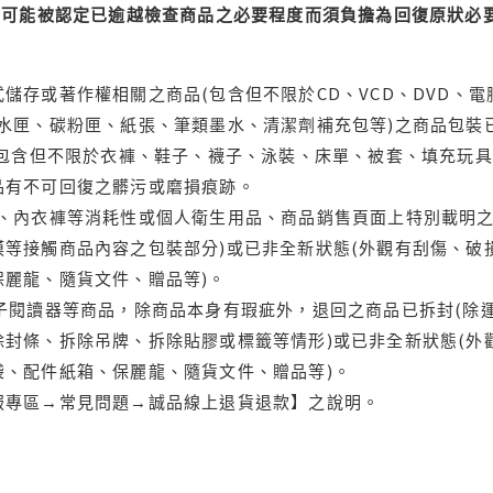
可能被認定已逾越檢查商品之必要程度而須負擔為回復原狀必要
儲存或著作權相關之商品(包含但不限於CD、VCD、DVD、電
水匣、碳粉匣、紙張、筆類墨水、清潔劑補充包等)之商品包裝已
(包含但不限於衣褲、鞋子、襪子、泳裝、床單、被套、填充玩具
品有不可回復之髒污或磨損痕跡。
品、內衣褲等消耗性或個人衛生用品、商品銷售頁面上特別載明之
等接觸商品內容之包裝部分)或已非全新狀態(外觀有刮傷、破
保麗龍、隨貨文件、贈品等)。
電子閱讀器等商品，除商品本身有瑕疵外，退回之商品已拆封(除
封條、拆除吊牌、拆除貼膠或標籤等情形)或已非全新狀態(外
袋、配件紙箱、保麗龍、隨貨文件、贈品等)。
服專區→常見問題→誠品線上退貨退款】之說明。