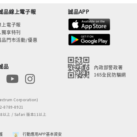
誠品線上電子報
誠品APP
線上電子報
人獨享特刊
誠品門市活動/優惠
誠品
內政部警政署
165全民防騙網
rum Corporation)
8789-8921
 / Safari 版本11以上
獲
行動應用APP基本資安