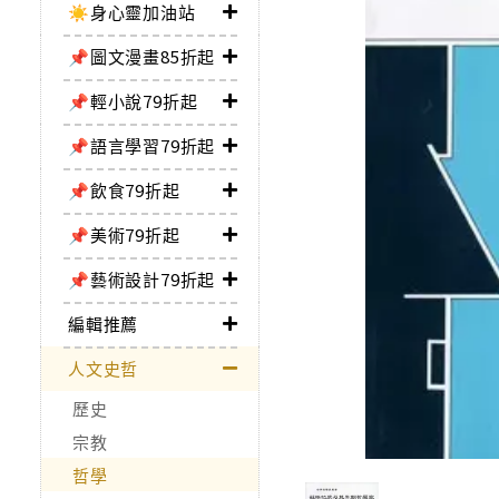
☀️身心靈加油站
📌圖文漫畫85折起
📌輕小說79折起
📌語言學習79折起
📌飲食79折起
📌美術79折起
📌藝術設計79折起
編輯推薦
人文史哲
歷史
宗教
哲學