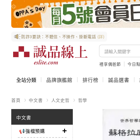
防詐3要訣：不聽信、不操作、掛斷電話
(詳)
禮享偶爸節
今日
全站分類
品牌旗艦館
排行榜
誠品選書
首頁
中文書
人文史哲
哲學
中文書
📢強檔預購