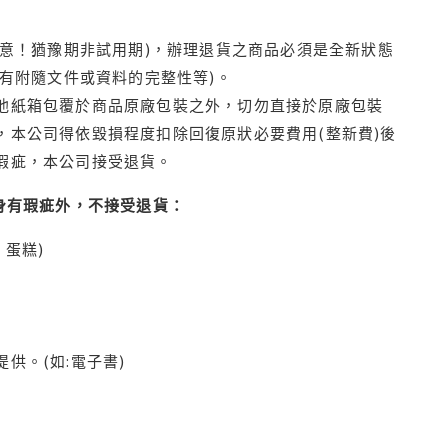
注意！猶豫期非試用期)，辦理退貨之商品必須是全新狀態
有附隨文件或資料的完整性等)。
他紙箱包覆於商品原廠包裝之外，切勿直接於原廠包裝
本公司得依毀損程度扣除回復原狀必要費用(整新費)後
瑕疵，本公司接受退貨。
身有瑕疵外，不接受退貨：
蛋糕)
供。(如:電子書)