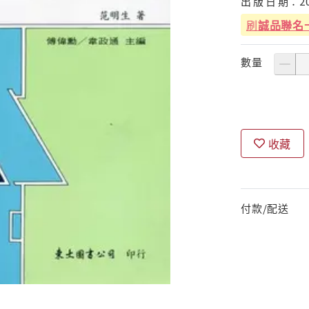
出
版
日
期：
2
刷
誠品聯名
數量
收藏
付款/配送