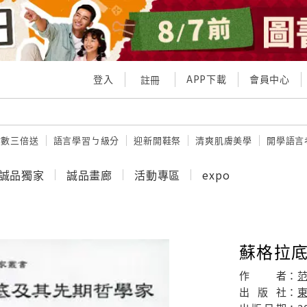
登入
APP下載
會員中心
註冊
點數三倍送
語言學習ㄅ級分
迎新開鞋祭
清爽肌膚美學
開學語言
誠品獨家
誠品畫廊
活動專區
expo
蘇格拉
作
者：
出
版
社：