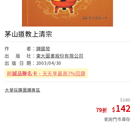
茅山道教上清宗
作
者：
鐘國發
出
版
社：
東大圖書股份有限公司
出
版
日
期：
2003/04/30
刷
誠品聯名卡
，天天享最高7%回饋
大量採購團購專區
180
142
79
查詢門市庫存