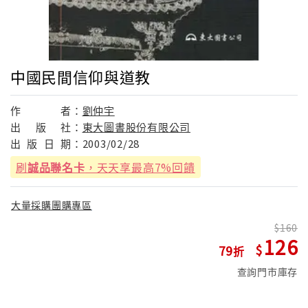
中國民間信仰與道教
作
者：
劉仲宇
出
版
社：
東大圖書股份有限公司
出
版
日
期：
2003/02/28
刷
誠品聯名卡
，天天享最高7%回饋
大量採購團購專區
160
126
79
查詢門市庫存