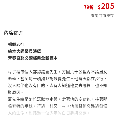
205
79
查詢門市庫存
內容簡介
暢銷30年
繪本大師桑貝演繹
青春哀愁必讀經典全新譯本
村子裡每個人都認識夏先生，方圓六十公里內不論男女
老幼，甚至每一頭狗都認識夏先生。他每天都在步行，
沒人陪伴也沒有目的，沒有人知道他要去哪裡，也不知
道原因。
夏先生總是匆忙沉默地走著，背著他的空背包，拄著那
根奇特的手杖，行過一村又一村。他無聲無息路過每個
人的生命，也路過一位少年的白日夢與惡夢。