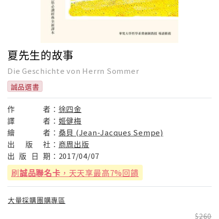
夏先生的故事
Die Geschichte von Herrn Sommer
誠品選書
作
者：
徐四金
譯
者：
姬健梅
繪
者：
桑貝 (Jean-Jacques Sempe)
出
版
社：
商周出版
出
版
日
期：
2017/04/07
刷
誠品聯名卡
，天天享最高7%回饋
大量採購團購專區
260