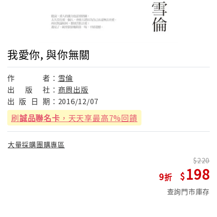
我愛你, 與你無關
作
者：
雪倫
出
版
社：
商周出版
出
版
日
期：
2016/12/07
刷
誠品聯名卡
，天天享最高7%回饋
大量採購團購專區
220
198
9
查詢門市庫存