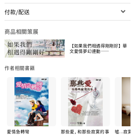
付款/配送
商品相關策展
【如果我們相遇得剛剛好】華
文愛情夢幻連動——
Misa╳Sophia╳笭菁╳晨羽
作者相關書籍
愛情急轉彎
那些愛, 和那些寂寞的事
噓...寂