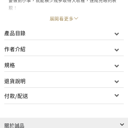
要做對小事，就能積少成多取得大收穫，達成亮眼的表
現！
展開看更多
◎戳破辛苦工作的迷思，做對事才是關鍵！
產品目錄
管理學大師彼得．杜拉克（Peter Drucker）曾說：
「天底下最沒意義的事，就是有效率地做一件根本不用
作者介紹
做的事。」本書會帶領你找出職場上不必要的流程，破
解瞎忙族的困境，讓你能把時間與精力用在最有助於提
規格
昇表現的環節。專做對的事情，工作自然輕鬆無比！
退貨說明
◎最簡單易懂、迅速上手的職場攻略！
付款/配送
市面上有太多複雜艱澀的工作術指南，看似厲害卻難以
在職場上實踐。本書以風趣卻不失專業的筆鋒，整理出
77種能夠立刻運用的職場心法。逐步養成讀者看清問題
本質的洞察力，以及找出解方並執行到底的當責力，有
關於誠品
效率地提昇績效。