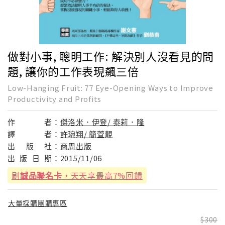
做對小事, 聰明工作: 解決別人沒看見的問
題, 讓你的工作表現飆三倍
Low-Hanging Fruit: 77 Eye-Opening Ways to Improve
Productivity and Profits
作
者：
傑洛米．伊登/ 泰莉．隆
譯
者：
許琬翔/ 簡萓靚
出
版
社：
商周出版
出
版
日
期：
2015/11/06
刷
誠品聯名卡
，天天享最高7%回饋
大量採購團購專區
300