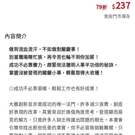
237
79
查詢門市庫存
內容簡介
做到流血流汗，不如做對關鍵事！
別當職場瞎忙族，再辛苦也輪不到你加薪！
成功不必靠蠻力，趕緊效法聰明人事半功倍的秘訣，
掌握沒被發現的關鍵小事，輕鬆取得大收穫！
◎成功不必靠豪賭，輕鬆工作也有好成果！
大膽創新並非是成功的唯一法門，許多減少浪費、創造
好表現的改革，其實來自於換個角度思考，發現顯而易
見的解方，只是許多人缺乏辨識出問題的眼光。本書會
引導你找出那些低垂的果實，你不必冒險挑戰難關，只