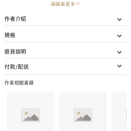
展開看更多
大原因。行銷戰場不停的在進化和成熟，新版本的游擊
行銷仍和初版有相同的源頭。就如同人類不會改變他的
作者介紹
本性，這本書也不會遺棄它的基本原則。但是它會讓你
對於從初版發行之後到現在這一段時間裡，行銷戰場上
規格
許許多多的變化略知一二。這就是戰爭！
本書的目的在提醒：
退貨說明
利基行銷同時是理論和行動。作者提供理論，讀者該採
取什麼行動呢？首先是去了解行銷到底是什麼，還有為
付款/配送
什麼游擊行銷能夠在全世界幫助這麼多的銀行帳戶增加
如此多的存款。
作者相關書籍
清楚的知道做為一個利基行銷戰士，你可用的選項有哪
些。