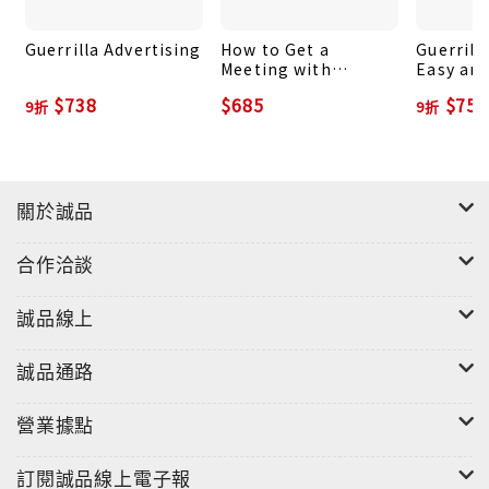
Guerrilla Advertising
How to Get a
Guerrill
Meeting with
Easy an
Anyone: The
Inexpen
$738
$685
$756
9折
9折
Untapped Selling
Strategi
Power of Contact
Making B
Marketing
from You
Busines
關於誠品
合作洽談
誠品線上
誠品通路
營業據點
訂閱誠品線上電子報