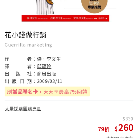
花小錢做行銷
Guerrilla marketing
作
者：
傑．李文生
譯
者：
邱碧玲
出
版
社：
商周出版
出
版
日
期：
2009/03/11
刷
誠品聯名卡
，天天享最高7%回饋
大量採購團購專區
330
260
79