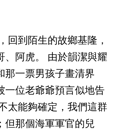
北，回到陌生的故鄉基隆，
哥、阿虎。 由於韻潔與耀
和那一票男孩子畫清界
被一位老爺爺預言似地告
我不太能夠確定，我們這群
；但那個海軍軍官的兒