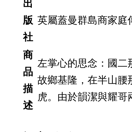
出
版
英屬蓋曼群島商家庭
社
商
左掌心的思念：國二
品
故鄉基隆，在半山腰
描
虎。由於韻潔與耀哥
述