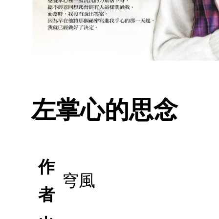
左掌心的思念
作
穹風
者