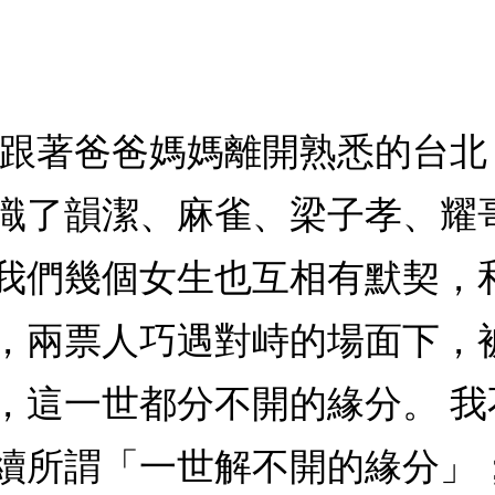
我跟著爸爸媽媽離開熟悉的台
識了韻潔、麻雀、梁子孝、耀
我們幾個女生也互相有默契，
，兩票人巧遇對峙的場面下，
，這一世都分不開的緣分。 
續所謂「一世解不開的緣分」