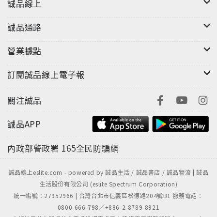
的投資判斷。
誠品線上
透過J曲線可以看出什麼？
誠品通路
讓我們一眼就理解，為何有些重要的國家會陷入危機而
變得不穩定，其他國家則能繁榮又安定。
營業據點
幫助投資人更妥善管理在海外所面對的風險。
為所有困擾我們的全球政經問題提供了解答。
訂閱誠品線上電子報
全球政經風險分析大師伊恩．布萊默藉由「J曲線」，詳
關注誠品
細檢視十二個國家（北韓、古巴、伊拉克、伊朗、沙烏
地阿拉伯、俄羅斯、南非、南斯拉夫、土耳其、以色
誠品APP
列、印度及中國）的競爭優勢，是海外投資、布局全球
最值得細讀的一本書。
內政部警政署
165全民防騙網
誠品線上eslite.com - powered by 誠品生活 / 誠品書店 / 誠品物流 | 誠品
生活股份有限公司 (eslite Spectrum Corporation)
統一編號：27952966 | 台灣台北市信義區松德路204號B1 服務電話：
0800-666-798／+886-2-8789-8921