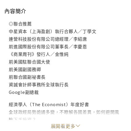
內容簡介
◎聯合推薦
中星資本（上海盈創）執行合夥人／丁學文
連營科技股份有限公司總經理／李紹唐
前進國際股份有限公司董事長／李慶恩
《商業周刊》發行人／金惟純
前美國駐聯合國大使
前美國副國務卿
前聯合國副祕書長
資誠會計師事務所全球執行長
Google副總裁
經濟學人（The Economist）年度好書
全球政經局勢詭譎多變，不瞭解各國差異，如何避開風
險下手投資？
展開看更多
投資海外、布局全球、風險管理最權威的一本書