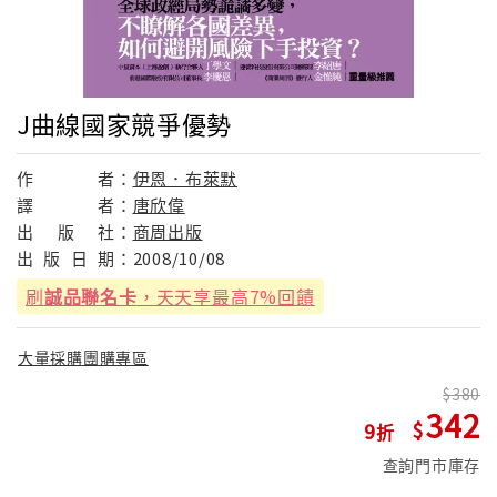
J曲線國家競爭優勢
作
者：
伊恩．布萊默
譯
者：
唐欣偉
出
版
社：
商周出版
出
版
日
期：
2008/10/08
刷
誠品聯名卡
，天天享最高7%回饋
大量採購團購專區
380
342
9
查詢門市庫存