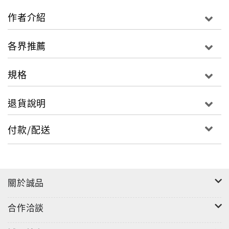
什麼是J 曲線？透過它，可以看出什麼？
作者介紹
分析一個國家的開放性（X軸）及穩定性（Ｙ軸），可以
來預測該國的經濟競爭力。
各界推薦
曲線左側的國家較不開放，右側較開放；曲線上方的國
家較穩定，下方較不穩定。
規格
一個位在曲線左側上方的國家（不開放但穩定的國家，
退貨說明
如北韓、古巴），若要成為開放且穩定的現代化國家，
就勢必得走過曲線下方那不穩定的陣痛期，經濟環境勢
付款/配送
必也將受到影響。
這本書可說是，融合政治與經濟的角度，來剖析國家經
濟發展及競爭力，有助於投資者更清楚他們面臨的海外
投資風險，做更好的投資判斷。
關於誠品
油價不穩、糧食爭奪、銀行倒閉、股市大跌，當全球籠
罩在經濟大恐慌爆發前的低迷氣氛中時，你需要一個能
合作洽談
快速分析各國差異的工具－－J曲線，幫助你做出最正確