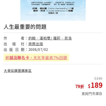
人生最重要的問題
作
者：
約翰．潘柏璽/ 羅莉．貝洛
出
版
社：
商周出版
出
版
日
期：
2008/07/02
刷
誠品聯名卡
，天天享最高7%回饋
大量採購團購專區
240
189
79
查詢門市庫存