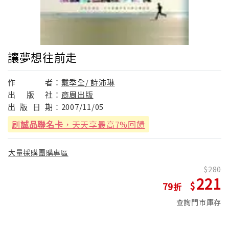
讓夢想往前走
作
者：
戴季全/ 詩沛琳
出
版
社：
商周出版
出
版
日
期：
2007/11/05
刷
誠品聯名卡
，天天享最高7%回饋
大量採購團購專區
280
221
79
查詢門市庫存