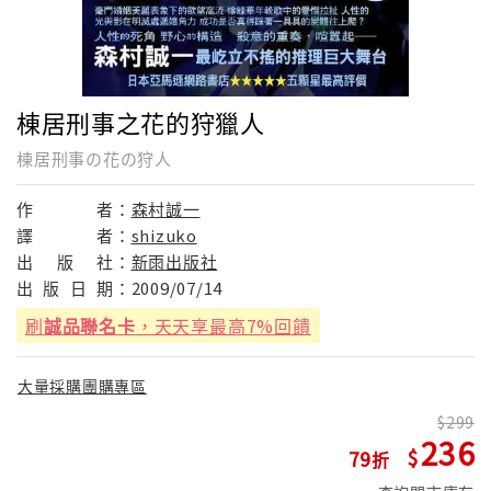
棟居刑事之花的狩獵人
棟居刑事の花の狩人
作
者：
森村誠一
譯
者：
shizuko
出
版
社：
新雨出版社
出
版
日
期：
2009/07/14
刷
誠品聯名卡
，天天享最高7%回饋
大量採購團購專區
299
236
79