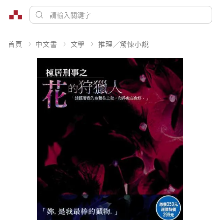
首頁
中文書
文學
推理／驚悚小說