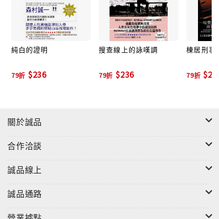
純白的證明
搜查線上的詠嘆調
棟居刑事
$236
$236
$22
79折
79折
79折
關於誠品
合作洽談
誠品線上
誠品通路
營業據點