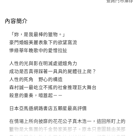
查詢門市庫存
內容簡介
「妳，是我最棒的獵物。」
豪門婚姻美麗表象下的欲望窩流
慘綠華年輓歌中的愛憎拉扯
人性的光與影在明滅處遞嬗角力
成功是否真得踩著一具具的屍體往上爬？
人性的死角 野心的構造
森村誠一最屹立不搖的社會推理巨大舞台
殺意的重奏，喧囂起－－
日本亞馬遜網路書店五顆星最高評價
在情場上所向披靡的花花公子真木浩一，這回所盯上的
獵物是大集團的千金勢家美那子。原本只意圖藉由美那
子的推薦參加勢家集團入社考試的浩一，卻意外地靠著