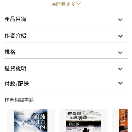
展開看更多
裙帶關係直接進入了勢家集團的社長室工作。
產品目錄
然而，就在浩一的野心隨著美那子的灌溉而日益壯大
時，一名相貌猥瑣的男子突然找上門來……。
淺羽里子的死究竟與他有何關聯？
作者介紹
過去的風流爛帳是否會成為浩一青雲之途上的阻礙？
成功是否真得要踩著一具具的屍體往上爬？
規格
退貨說明
付款/配送
作者相關書籍