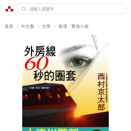
首頁
中文書
文學
推理／驚悚小說