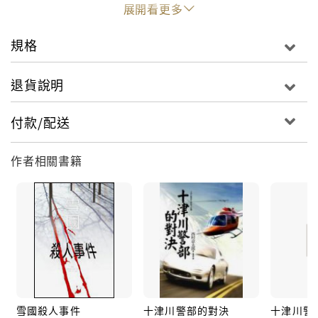
展開看更多
人！
規格
究竟是落入了真兇故布疑陣的圈套
還是井口就是名副其實的兇手？
當案情陷入膠著之時，
退貨說明
更加黑暗醜陋、不可告人的秘密也將揭曉……
付款/配送
人物介紹
十津川警部：隸屬警視廳搜查一課，四十歲，謹慎睿
作者相關書籍
智，老謀深算。
龜井刑警：十津川警部的得力助手，四十五歲。
三田村刑警：隸屬警視廳搜查一課的刑警。
日下刑警：十津川的部下，二十八歲前後的年輕刑警。
西本刑警：和日下刑警同為二十八歲前後的年輕刑警。
北條刑警：十津川的幹練女性部下。
■作者簡介
雪國殺人事件
十津川警部的對決
十津川警