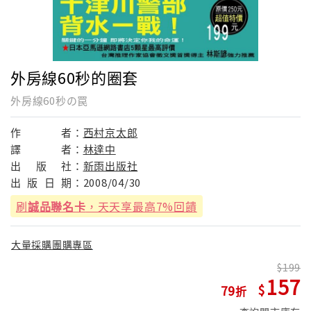
外房線60秒的圈套
外房線60秒の罠
作
者：
西村京太郎
譯
者：
林達中
出
版
社：
新雨出版社
出
版
日
期：
2008/04/30
刷
誠品聯名卡
，天天享最高7%回饋
大量採購團購專區
199
157
79