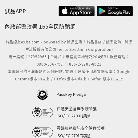
作品，並為《推理雜誌》翻譯連載小說。譯作有《華麗
的誘拐》、《雪國殺人事件》、《十津川警部的挑戰
誠品APP
（上）》、《十津川警部的挑戰（下） 》、《十津川警
部紅與藍的幻想》、《野猿殺人事件》、《十津川警部
內政部警政署
165全民防騙網
溫泉殺人組曲》、《十津川警部跨海緝兇》、《往極樂
世界的末班車》、《死者還未長眠》、《恐怖的海
誠品線上eslite.com - powered by 誠品生活 / 誠品書店 / 誠品物流 | 誠品
岸》、《花之寺殺人事件》、《憎恨的三保羽衣傳
生活股份有限公司 (eslite Spectrum Corporation)
說》、《東京灣海螢大橋十五‧一公里的圈套》、《在尾
統一編號：27952966 | 台灣台北市信義區松德路204號B1 服務電話：
0800-666-798／+886-2-8789-8921
道失蹤的女人》、《櫻樹下殺人事件》（以上皆為新雨
本網站已依台灣網站內容分級規定處理｜建議使用瀏覽器版本：Google
出版）等。
Chrome版本60以上 / Firefox版本48以上 / Safari 版本11以上
Passkey Pledge
資通安全管理系統榮獲
ISO/IEC 27001認證
雲端服務資訊安全管理榮獲
ISO/IEC 27017認證