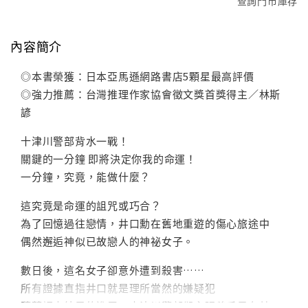
查詢門市庫存
內容簡介
◎本書榮獲：日本亞馬遜網路書店5顆星最高評價
◎強力推薦：台灣推理作家協會徵文獎首獎得主／林斯
諺
十津川警部背水一戰！
關鍵的一分鐘 即將決定你我的命運！
一分鐘，究竟，能做什麼？
這究竟是命運的詛咒或巧合？
為了回憶過往戀情，井口勳在舊地重遊的傷心旅途中
偶然邂逅神似已故戀人的神祕女子。
數日後，這名女子卻意外遭到殺害……
所有證據直指井口就是理所當然的嫌疑犯
隨著調查結果的進展，十津川警部卻主張兇手另有其