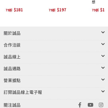
西村京太郎
想
東京都立電機工業學校畢業，在擔任了十一年的國家公
$181
$197
$18
79折
79折
79折
務員後離職開始作家生涯。以《歪斜的早晨》獲「ALL
讀物」第二屆推理小說新人獎，在文壇上嶄露頭角。後
又以《天使的傷痕》獲江戶川亂步獎，《終點站殺人事
件》獲得第三十四回日本作家推理協會獎。作品善於從
關於誠品
尋常的生活中來挖掘重大題材，情節高潮迭起，環環相
合作洽談
扣，其中又以推理謹慎、老謀深算，視正義為職志的十
津川警部為代表性人物。
誠品線上
西村氏創作豐富，至今出版作品已超過三百五十種，堪
稱日本推理小說大家。2001年，「西村京太郎紀念館」
誠品通路
在日本神奈川縣開館。
■譯者簡介
營業據點
林達中
訂閱誠品線上電子報
台南人。世新大學傳播管理學系畢業，現任職於世新大
學圖書館。翻譯推理小說多年，尤其偏好西村京太郎的
關注誠品