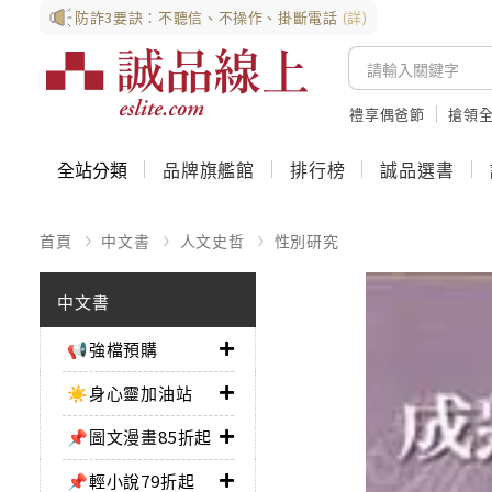
防詐3要訣：不聽信、不操作、掛斷電話
(詳)
禮享偶爸節
搶領全
全站分類
品牌旗艦館
排行榜
誠品選書
首頁
中文書
人文史哲
性別研究
中文書
📢強檔預購
☀️身心靈加油站
📌圖文漫畫85折起
📌輕小說79折起