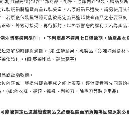
受潮)且需完整(包含全部商品、配件、原廠內外包裝、贈品及所
之包裝紙箱將退貨商品包裝妥當，若原紙箱已遺失，請另使用其
字。若原廠包裝損毀將可能被認定為已逾越檢查商品之必要程度，
品正確、外觀可接受，再行拆封，以免影響您的權利；若為產品
理例外情事適用準則」，下列商品不適用七日猶豫期，除產品本
短或解約時即將逾期。(如:生鮮蔬果、乳製品、冷凍冷藏食材、
製化給付。(如:客製印章、鋼筆刻字)
商品或電腦軟體。
位內容或一經提供即為完成之線上服務，經消費者事先同意始提
。(如:內衣褲、襪類、褲襪、刮鬍刀、除毛刀等貼身用品)
可能被認定已逾越檢查商品之必要程度而須負擔為回復原狀必要