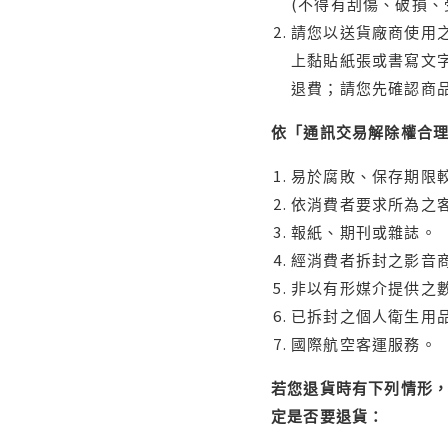
(不得有刮傷、破損、
請您以送貨廠商使用
上黏貼紙張或書寫文
退費；請您先確認商
依「通訊交易解除權合
易於腐敗、保存期限較
依消費者要求所為之客
報紙、期刊或雜誌。
經消費者拆封之影音
非以有形媒介提供之數
已拆封之個人衛生用品
國際航空客運服務。
若您退貨時有下列情形，
定是否要退貨：