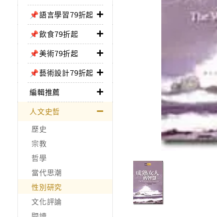
📌語言學習79折起
📌飲食79折起
📌美術79折起
📌藝術設計79折起
編輯推薦
人文史哲
歷史
宗教
哲學
當代思潮
性別研究
文化評論
閱讀