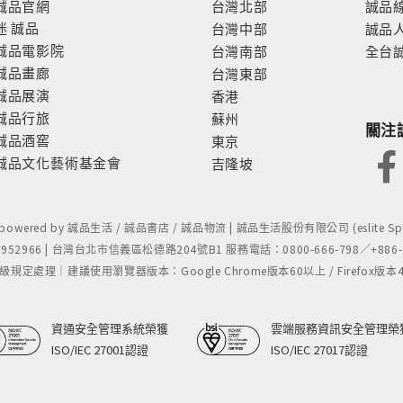
誠品官網
台灣北部
誠品
迷
誠品
台灣中部
誠品
誠品電影院
台灣南部
全台
誠品畫廊
台灣東部
誠品展演
香港
誠品行旅
蘇州
關注
誠品酒窖
東京
誠品文化藝術基金會
吉隆坡
- powered by 誠品生活 / 誠品書店 / 誠品物流 | 誠品生活股份有限公司 (eslite Spect
52966 | 台灣台北市信義區松德路204號B1 服務電話：0800-666-798／+886-2-
處理｜建議使用瀏覽器版本：Google Chrome版本60以上 / Firefox版本48以上
資通安全管理系統榮獲
雲端服務資訊安全管理榮
ISO/IEC 27001認證
ISO/IEC 27017認證