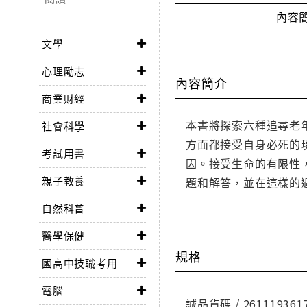
內容
文學
心理勵志
內容簡介
商業財經
本書將探索六種追尋老
社會科學
方面都接受自身必死的
考試用書
囚。接受生命的有限性
親子教養
題和解答，並在這樣的
自然科普
醫學保健
規格
國高中技職考用
電腦
誠品貨碼 / 261119361