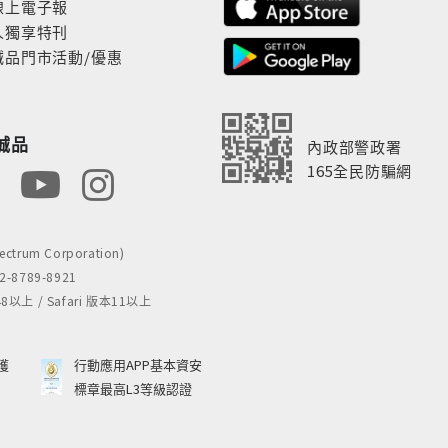
線上電子報
人獨享特刊
誠品門市活動/優惠
誠品
內政部警政署
165全民防騙網
rum Corporation)
8789-8921
 / Safari 版本11以上
獲
行動應用APP基本資安
標章最高L3等級認證