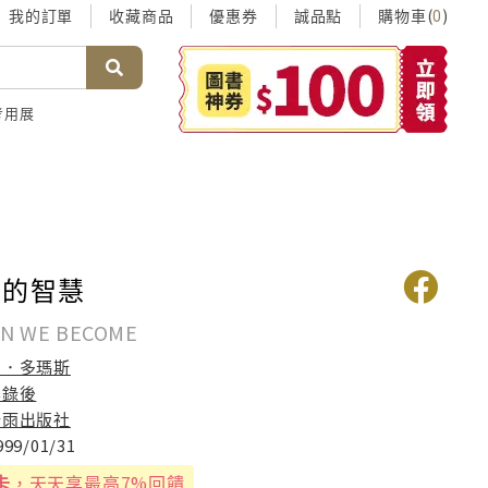
我的訂單
收藏商品
優惠券
誠品點
購物車(
)
0
考用展
人的智慧
N WE BECOME
安．多瑪斯
李錄後
新雨出版社
999/01/31
卡
，天天享最高7%回饋