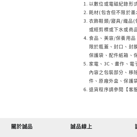
以數位或電磁紀錄形式
耗材(包含但不限於墨
衣飾鞋類/寢具/織品
或經剪標或下水或商
食品、美容/保養用
限於瓶蓋、封口、封膜
保護袋、配件紙箱、
家電、3C、畫作、
內容之包裝部分、移除
件、原廠外盒、保護
退貨程序請參閱【客
關於誠品
誠品線上