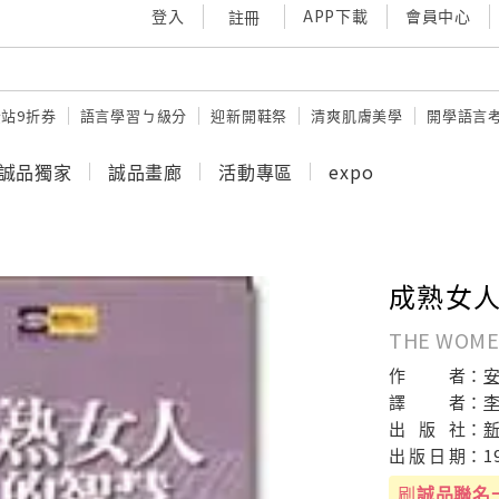
登入
APP下載
會員中心
註冊
站9折券
語言學習ㄅ級分
迎新開鞋祭
清爽肌膚美學
開學語言
誠品獨家
誠品畫廊
活動專區
expo
成熟女
THE WOME
作
者：
譯
者：
出
版
社：
出
版
日
期：
1
刷
誠品聯名