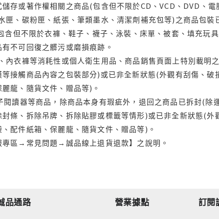
儲存或著作權相關之商品(包含但不限於CD、VCD、DVD、電
水匣、碳粉匣、紙張、筆類墨水、清潔劑補充包等)之商品包裝已
(包含但不限於衣褲、鞋子、襪子、泳裝、床單、被套、填充玩具
品有不可回復之髒污或磨損痕跡。
品、內衣褲等消耗性或個人衛生用品、商品銷售頁面上特別載明之
等接觸商品內容之包裝部分)或已非全新狀態(外觀有刮傷、破
保麗龍、隨貨文件、贈品等)。
電子閱讀器等商品，除商品本身有瑕疵外，退回之商品已拆封(除
封條、拆除吊牌、拆除貼膠或標籤等情形)或已非全新狀態(外
袋、配件紙箱、保麗龍、隨貨文件、贈品等)。
服專區→常見問題→誠品線上退貨退款】之說明。
誠品通路
營業據點
訂閱