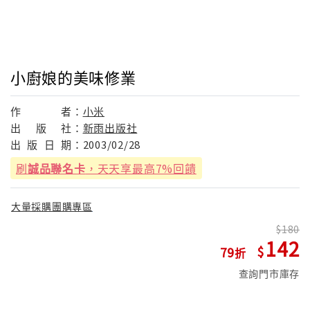
小廚娘的美味修業
作
者：
小米
出
版
社：
新雨出版社
出
版
日
期：
2003/02/28
刷
誠品聯名卡
，天天享最高7%回饋
大量採購團購專區
180
142
79
查詢門市庫存