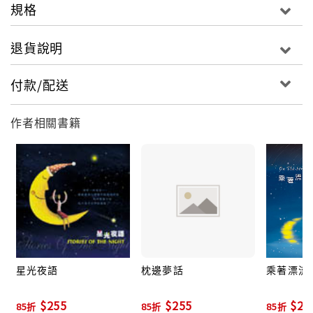
規格
退貨說明
付款/配送
作者相關書籍
星光夜語
枕邊夢話
乘著漂流
$255
$255
$25
85折
85折
85折