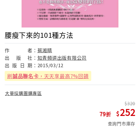
腰瘦下來的101種方法
作
者：
蔡湘睛
出
版
社：
知青頻道出版有限公司
出
版
日
期：
2015/03/12
刷
誠品聯名卡
，天天享最高7%回饋
大量採購團購專區
320
252
79
查詢門市庫存