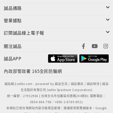
吧！
誠品通路
特別收錄：
營業據點
李玟、蔡依林、小S、舒淇等明星腰精修練法。
訂閱誠品線上電子報
關注誠品
誠品APP
內政部警政署
165全民防騙網
誠品線上eslite.com - powered by 誠品生活 / 誠品書店 / 誠品物流 | 誠品
生活股份有限公司 (eslite Spectrum Corporation)
統一編號：27952966 | 台灣台北市信義區松德路204號B1 服務電話：
0800-666-798／+886-2-8789-8921
本網站已依台灣網站內容分級規定處理｜建議使用瀏覽器版本：Google