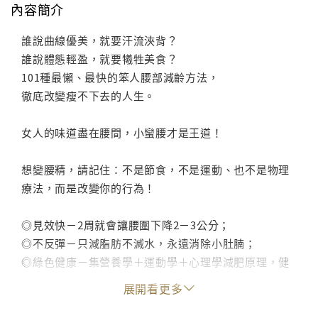
內容簡介
誰說曲線優美，就要汗流浹背？
誰說體態輕盈，就要犧牲美食？
101種最懶、最快的笨人腰部減齡方法，
徹底改變瘦不下去的人生。
女人的味道盡在腰間，小蠻腰才是王道！
想變腰精，請記住：不是節食，不是運動、也不是物理
療法，而是改變你的行為！
◎見效快－2周就會讓腰圍下降2－3公分；
◎不反彈－只減脂肪不滅水，永遠消除小肚腩；
◎綠色健康－集營養學＋運動學＋心理學減肥原理，健
康為本，科學實用；
展開看更多
◎塑形全面－該瘦的地方都會瘦，打造腰、腿、臂的完
美比例。