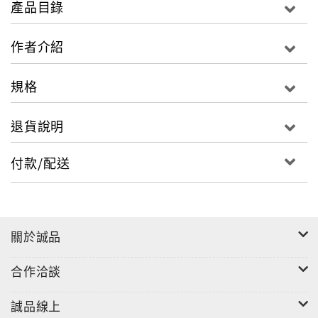
產品目錄
如果說眼睛表現的是女人的靈性，那麼腰則顯示著女人
作者介紹
的靈動。作為女性，如果你擁有豐胸翹臀，再配上細窄
的小蠻腰，那麼萬種風情都會集於一身。
規格
這是一本神奇的瘦腰書，請推廌給這些人：
退貨說明
◎喝水都會胖的人
◎對自己鬆垮身材一籌莫展的人
付款/配送
◎體重減下來、肚子依然大的人
◎便秘型肥胖的人
◎生完baby體形不能恢復的人
關於誠品
古人云：「知已知彼，百戰不殆」，瘦腰也是如此，儲
存在我們腰間腹部的贅肉就是我們的敵人。
合作洽談
本書幫助我們瞭解敵人，掌握消滅敵人的方法，瘦腰大
誠品線上
業就會一直向前進行。現在，就讓我們展開瘦腰之旅