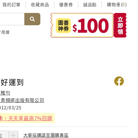
我的訂單
收藏商品
優惠券
誠品點
購物車(
)
0
考用展
水好運到
鄭雅勻
知青頻道出版有限公司
012/03/25
卡
，天天享最高7%回饋
大量採購請至團購專區