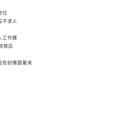
財位
設不求人
人工作運
條禁忌
這些好運跟著來