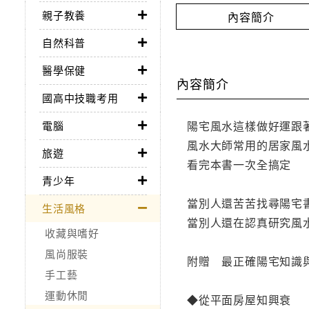
親子教養
內容簡介
自然科普
醫學保健
內容簡介
國高中技職考用
陽宅風水這樣做好運跟
電腦
風水大師常用的居家風
旅遊
看完本書一次全搞定
青少年
當別人還苦苦找尋陽宅
生活風格
當別人還在認真研究風
收藏與嗜好
風尚服裝
附贈 最正確陽宅知識
手工藝
運動休閒
◆從平面房屋知興衰