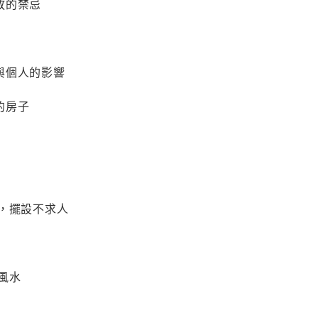
放的禁忌
與個人的影響
的房子
來，擺設不求人
風水