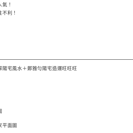
人氣！
往不利！
解陽宅風水＋鄭雅勻陽宅造運旺旺旺
圖
家平面圖