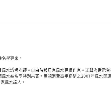
姓名學專家。
風水講解老師。自由時報居家風水專欄作家。正聲廣播電台邀請c
題風水姓名學特別來賓。民視消費高手邀請之2007年風水開
道居家風水達人。