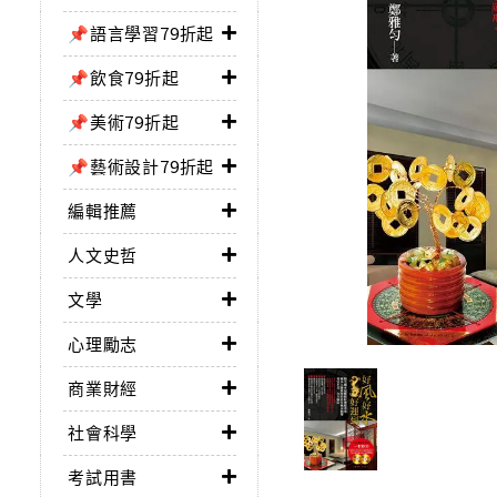
📌語言學習79折起
📌飲食79折起
📌美術79折起
📌藝術設計79折起
編輯推薦
人文史哲
文學
心理勵志
商業財經
社會科學
考試用書