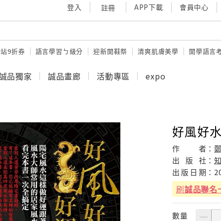
登入
APP下載
會員中心
註冊
站9折券
語言學習ㄅ級分
迎新開鞋祭
清爽肌膚美學
開學語言
誠品獨家
誠品畫廊
活動專區
expo
好風好
作
者：
出
版
社：
出
版
日
期：
2
刷
誠品聯名
數量