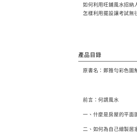
如何利用旺鋪風水招納
怎樣利用擺設讓考試無
產品目錄
原書名：鄭雅勻彩色圖
前言：何謂風水
一、什麼是房屋的平面
二、如何為自己繪製居