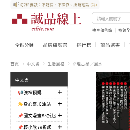
防詐3要訣：不聽信、不操作、掛斷電話
(詳)
禮享偶爸節
搶領全
全站分類
品牌旗艦館
排行榜
誠品選書
首頁
中文書
生活風格
命理占星／風水
中文書
📢強檔預購
☀️身心靈加油站
📌圖文漫畫85折起
📌輕小說79折起