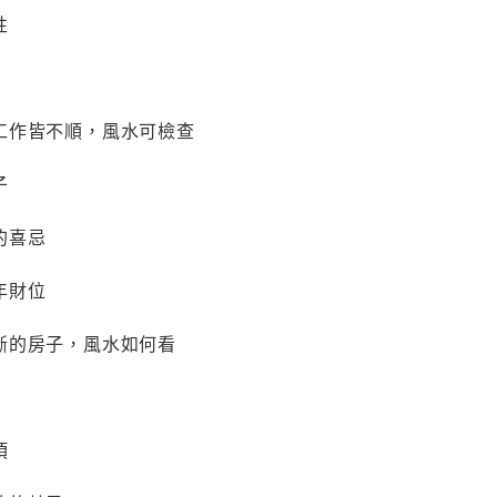
性
工作皆不順，風水可檢查
子
的喜忌
年財位
斷的房子，風水如何看
項