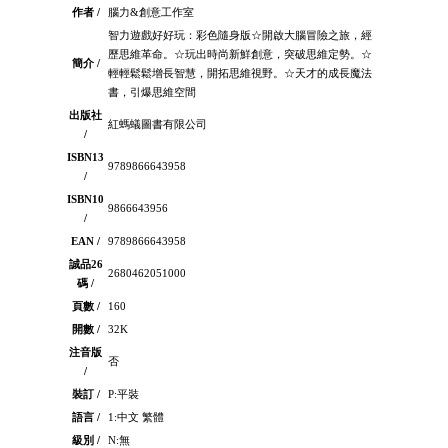
作者 /
腦力&創意工作室
智力遊戲好好玩：彩色隨身版☆開啟大腦冒險之旅，經
歷思維革命。☆玩出時尚新鮮創意，突破思維定勢。☆
簡介 /
輕輕鬆鬆增長智慧，開拓思維視野。☆天才的成長魔法
書，引爆思維空間
出版社
紅螞蟻圖書有限公司
/
ISBN13
9789866643958
/
ISBN10
9866643956
/
EAN /
9789866643958
誠品26
2680462051000
碼 /
頁數 /
160
開數 /
32K
注音版
否
/
裝訂 /
P:平裝
語言 /
1:中文 繁體
級別 /
N:無