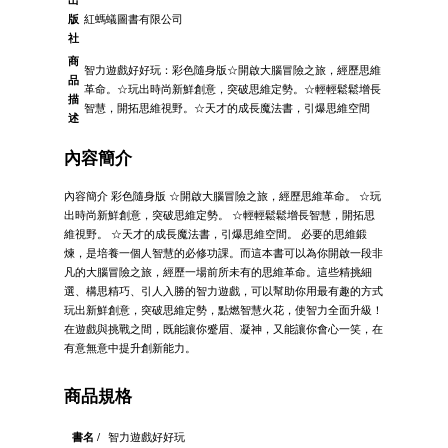
出
版
紅螞蟻圖書有限公司
社
商
智力遊戲好好玩：彩色隨身版☆開啟大腦冒險之旅，經歷思維
品
革命。☆玩出時尚新鮮創意，突破思維定勢。☆輕輕鬆鬆增長
描
智慧，開拓思維視野。☆天才的成長魔法書，引爆思維空間
述
內容簡介
內容簡介 彩色隨身版 ☆開啟大腦冒險之旅，經歷思維革命。 ☆玩
出時尚新鮮創意，突破思維定勢。 ☆輕輕鬆鬆增長智慧，開拓思
維視野。 ☆天才的成長魔法書，引爆思維空間。 必要的思維鍛
煉，是培養一個人智慧的必修功課。而這本書可以為你開啟一段非
凡的大腦冒險之旅，經歷一場前所未有的思維革命。這些精挑細
選、構思精巧、引人入勝的智力遊戲，可以幫助你用最有趣的方式
玩出新鮮創意，突破思維定勢，點燃智慧火花，使智力全面升級！
在遊戲與挑戰之間，既能讓你蹙眉、凝神，又能讓你會心一笑，在
有意無意中提升創新能力。
商品規格
書名 /
智力遊戲好好玩