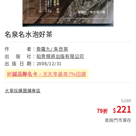
名泉名水泡好茶
作
者：
詹羅九/ 朱世英
出
版
社：
知青頻道出版有限公司
出
版
日
期：
2008/12/31
刷
誠品聯名卡
，天天享最高7%回饋
大量採購團購專區
280
221
79
查詢門市庫存