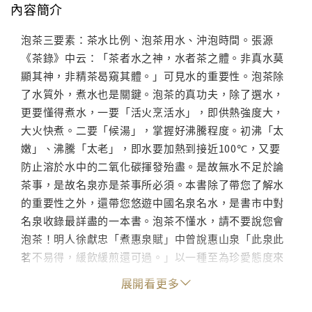
內容簡介
泡茶三要素：茶水比例、泡茶用水、沖泡時間。張源
《茶錄》中云：「茶者水之神，水者茶之體。非真水莫
顯其神，非精茶曷窺其體。」可見水的重要性。泡茶除
了水質外，煮水也是關鍵。泡茶的真功夫，除了選水，
更要懂得煮水，一要「活火烹活水」，即供熱強度大，
大火快煮。二要「候湯」，掌握好沸騰程度。初沸「太
嫩」、沸騰「太老」，即水要加熱到接近100℃，又要
防止溶於水中的二氧化碳揮發殆盡。是故無水不足於論
茶事，是故名泉亦是茶事所必須。本書除了帶您了解水
的重要性之外，還帶您悠遊中國名泉名水，是書市中對
名泉收錄最詳盡的一本書。泡茶不懂水，請不要說您會
泡茶！明人徐獻忠「煮惠泉賦」中曾說惠山泉「此泉此
茗不易得，緩飲緩煎還可過。」以一種至為珍愛態度來
品嘗。高濂記載云：「西湖之泉以虎跑為最，兩山之茶
展開看更多
以龍井為佳。穀雨前採茶旋焙時激，虎跑泉烹享香清味
冽。涼沁詩脾，每春當高臥山中，沉酣新茗一月。」李