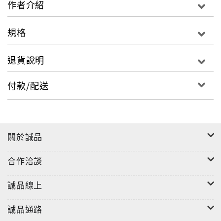
作者介紹
奎「龍井試茶」詩云：「閒尋龍井水，來試雨前春；欲
識山中味，須同靜者論。雪花浮鼎白，雲腳大甌新；一
規格
啜清詩肺，松風吹角巾。」等等諸多文人雅士詩文中將
名泉與名茶等量觀之。「茶神」陸羽嗜茶，更講究煎茶
退貨說明
之水，這可以從元和九年（814年）考取進士第一的張
又新《煎茶水記》中得知。《煎茶水記》引述了一位
付款/配送
「楚增」的《煮茶記》記載陸羽辨別天下第一名水揚子
江南零水的故事，充份說明在茶的品飲中，擇水、鑒水
是很重要的一部份。名泉名水泡好茶，懂茶，更需要懂
水。
關於誠品
合作洽談
誠品線上
誠品通路