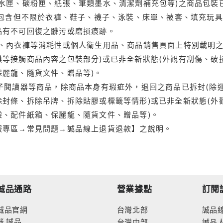
水匣、碳粉匣、紙張、筆類墨水、清潔劑補充包等)之商品包裝已
(包含但不限於衣褲、鞋子、襪子、泳裝、床單、被套、填充玩具
品有不可回復之髒污或磨損痕跡。
品、內衣褲等消耗性或個人衛生用品、商品銷售頁面上特別載明之
等接觸商品內容之包裝部分)或已非全新狀態(外觀有刮傷、破
保麗龍、隨貨文件、贈品等)。
電子閱讀器等商品，除商品本身有瑕疵外，退回之商品已拆封(除
封條、拆除吊牌、拆除貼膠或標籤等情形)或已非全新狀態(外
袋、配件紙箱、保麗龍、隨貨文件、贈品等)。
服專區→常見問題→誠品線上退貨退款】之說明。
誠品通路
營業據點
訂閱
誠品官網
台灣北部
誠品
迷
誠品
台灣中部
誠品