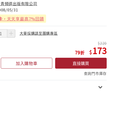
知青頻道出版有限公司
008/05/31
卡
，天天享最高7%回饋
大量採購請至團購專區
220
173
79
加入購物車
直接購買
查詢門市庫存