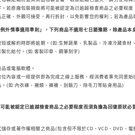
字。若原廠包裝損毀將可能被認定為已逾越檢查商品之必要程度，
品正確、外觀可接受，再行拆封，以免影響您的權利；若為產品
理例外情事適用準則」，下列商品不適用七日猶豫期，除產品本
短或解約時即將逾期。(如:生鮮蔬果、乳製品、冷凍冷藏食材、
製化給付。(如:客製印章、鋼筆刻字)
商品或電腦軟體。
位內容或一經提供即為完成之線上服務，經消費者事先同意始提
。(如:內衣褲、襪類、褲襪、刮鬍刀、除毛刀等貼身用品)
可能被認定已逾越檢查商品之必要程度而須負擔為回復原狀必要
儲存或著作權相關之商品(包含但不限於CD、VCD、DVD、電