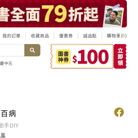
我的訂單
收藏商品
優惠券
誠品點
購物車(
)
0
慶中元
治百病
手DIY
高嵐