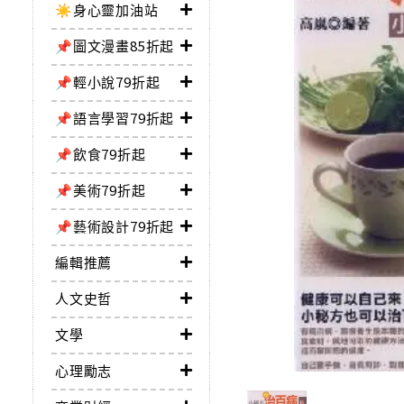
☀️身心靈加油站
📌圖文漫畫85折起
📌輕小說79折起
📌語言學習79折起
📌飲食79折起
📌美術79折起
📌藝術設計79折起
編輯推薦
人文史哲
文學
心理勵志