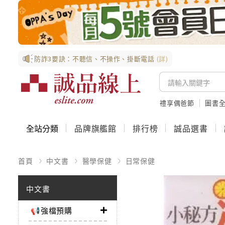
防詐3要訣：不聽信、不操作、掛斷電話
(詳)
禮享偶爸節
圖書全
全站分類
品牌旗艦館
排行榜
誠品選書
首頁
中文書
醫學保健
日常保健
中文書
📢強檔預購