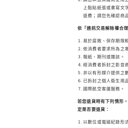
上黏貼紙張或書寫文
退費；請您先確認商
依「通訊交易解除權合
易於腐敗、保存期限較
依消費者要求所為之客
報紙、期刊或雜誌。
經消費者拆封之影音
非以有形媒介提供之數
已拆封之個人衛生用品
國際航空客運服務。
若您退貨時有下列情形，
定是否要退貨：
以數位或電磁紀錄形式