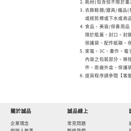
耗材(包含但不限於墨
衣飾鞋類/寢具/織品
或經剪標或下水或商
食品、美容/保養用
限於瓶蓋、封口、封膜
保護袋、配件紙箱、
家電、3C、畫作、
內容之包裝部分、移除
件、原廠外盒、保護
退貨程序請參閱【客
關於誠品
誠品線上
企業理念
常見問題
創辦人故事
聯絡我們