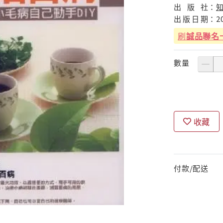
出
版
社：
出
版
日
期：
2
刷
誠品聯名
數量
收藏
付款/配送