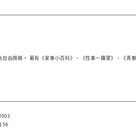
為自由撰稿。 著有《家事小百科》、《性事一籮筐》、《青
2003
156