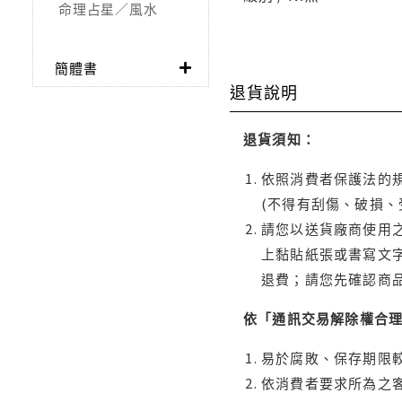
命理占星／風水
簡體書
退貨說明
退貨須知：
依照消費者保護法的規
(不得有刮傷、破損、
請您以送貨廠商使用
上黏貼紙張或書寫文
退費；請您先確認商
依「通訊交易解除權合
易於腐敗、保存期限較
依消費者要求所為之客