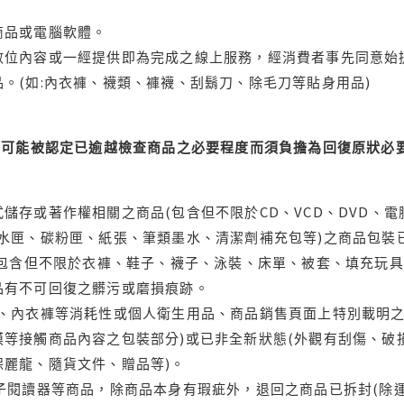
商品或電腦軟體。
位內容或一經提供即為完成之線上服務，經消費者事先同意始提
。(如:內衣褲、襪類、褲襪、刮鬍刀、除毛刀等貼身用品)
可能被認定已逾越檢查商品之必要程度而須負擔為回復原狀必要
儲存或著作權相關之商品(包含但不限於CD、VCD、DVD、電
水匣、碳粉匣、紙張、筆類墨水、清潔劑補充包等)之商品包裝已
(包含但不限於衣褲、鞋子、襪子、泳裝、床單、被套、填充玩具
品有不可回復之髒污或磨損痕跡。
品、內衣褲等消耗性或個人衛生用品、商品銷售頁面上特別載明之
等接觸商品內容之包裝部分)或已非全新狀態(外觀有刮傷、破
保麗龍、隨貨文件、贈品等)。
電子閱讀器等商品，除商品本身有瑕疵外，退回之商品已拆封(除