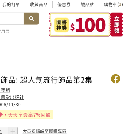
我的訂單
收藏商品
優惠券
誠品點
購物車(
)
0
考用展
飾品: 超人氣流行飾品第2集
內藤朗
鴻儒堂出版社
006/11/30
卡
，天天享最高7%回饋
大量採購請至團購專區