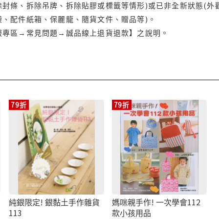
封條、拆除吊牌、拆除貼膠或標籤等情形)或已非全新狀態(外
袋、配件紙箱、保麗龍、隨貨文件、贈品等)。
服專區→常見問題→誠品線上退貨退款】之說明。
79折
79折
純銀限定! 銀黏土手作雜貨
媽咪親手作! 一次學會112
113
款小孩用品