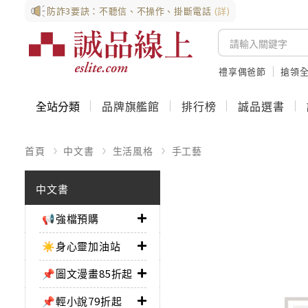
防詐3要訣：不聽信、不操作、掛斷電話
(詳)
禮享偶爸節
搶領全
全站分類
品牌旗艦館
排行榜
誠品選書
首頁
中文書
生活風格
手工藝
中文書
📢強檔預購
☀️身心靈加油站
📌圖文漫畫85折起
📌輕小說79折起