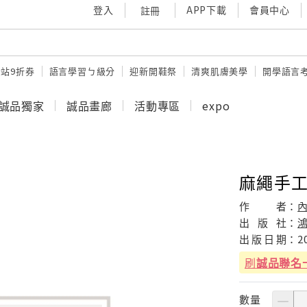
登入
APP下載
會員中心
註冊
站9折券
語言學習ㄅ級分
迎新開鞋祭
清爽肌膚美學
開學語言
誠品獨家
誠品畫廊
活動專區
expo
麻繩手工
作
者：
出
版
社：
出
版
日
期：
2
刷
誠品聯名
數量