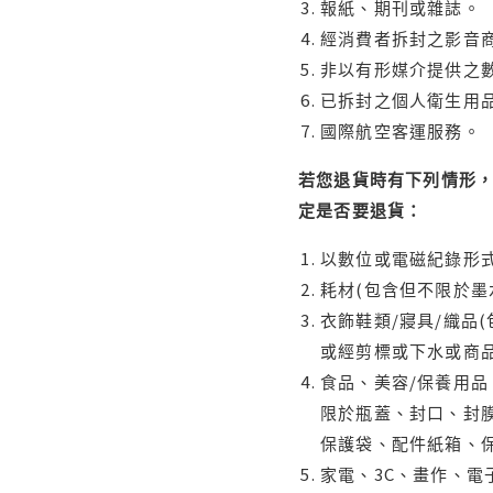
報紙、期刊或雜誌。
經消費者拆封之影音
非以有形媒介提供之數
已拆封之個人衛生用品
國際航空客運服務。
若您退貨時有下列情形，
定是否要退貨：
以數位或電磁紀錄形式
耗材(包含但不限於墨
衣飾鞋類/寢具/織品
或經剪標或下水或商
食品、美容/保養用
限於瓶蓋、封口、封膜
保護袋、配件紙箱、
家電、3C、畫作、