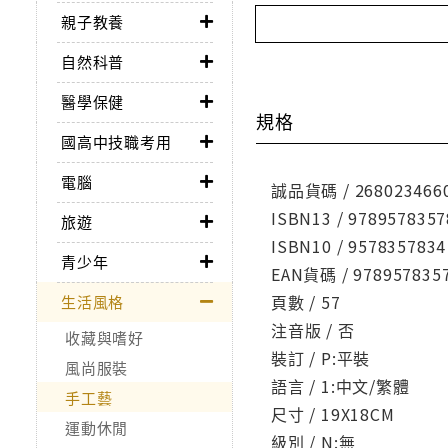
親子教養
自然科普
醫學保健
規格
國高中技職考用
電腦
誠品貨碼 / 268023466
ISBN13 / 9789578357
旅遊
ISBN10 / 9578357834
青少年
EAN貨碼 / 978957835
頁數 / 57
生活風格
注音版 / 否
收藏與嗜好
裝訂 / P:平裝
風尚服裝
語言 / 1:中文/繁體
手工藝
尺寸 / 19X18CM
運動休閒
級別 / N:無