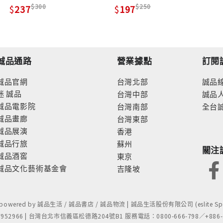
300
250
237
197
誠品通路
營業據點
訂閱
誠品官網
台灣北部
誠品
迷
誠品
台灣中部
誠品
誠品電影院
台灣南部
全台
誠品畫廊
台灣東部
誠品展演
香港
誠品行旅
蘇州
關注
誠品酒窖
東京
誠品文化藝術基金會
吉隆坡
- powered by 誠品生活 / 誠品書店 / 誠品物流 | 誠品生活股份有限公司 (eslite Spect
52966 | 台灣台北市信義區松德路204號B1 服務電話：0800-666-798／+886-2-