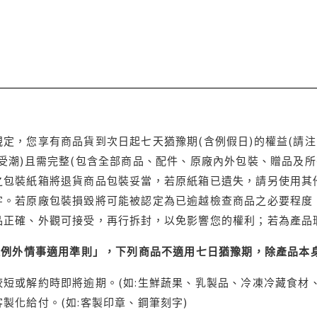
定，您享有商品貨到次日起七天猶豫期(含例假日)的權益(請
受潮)且需完整(包含全部商品、配件、原廠內外包裝、贈品及所
之包裝紙箱將退貨商品包裝妥當，若原紙箱已遺失，請另使用其
字。若原廠包裝損毀將可能被認定為已逾越檢查商品之必要程度，
品正確、外觀可接受，再行拆封，以免影響您的權利；若為產品
理例外情事適用準則」，下列商品不適用七日猶豫期，除產品本
短或解約時即將逾期。(如:生鮮蔬果、乳製品、冷凍冷藏食材、
製化給付。(如:客製印章、鋼筆刻字)