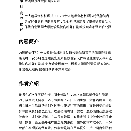
版
大輿出版社股份有限公司
社
商
十大超級食材料理法：TA01十大超級食材料理法時代雜誌所
品
選定的健康料理健康食材，安心料理遠離食安風暴搶救食安大
描
作戰台北醫學大學附設醫院內科兼任副教授詹宏泰醫師台北醫
述
內容簡介
內容簡介 TA01十大超級食材料理法時代雜誌所選定的健康料理健
康食材，安心料理遠離食安風暴搶救食安大作戰台北醫學大學附設
醫院內科兼任副教授 詹宏泰醫師台北醫學大學附設醫院營養室臨
床營養組組長 營養師李青蓉共同推荐
作者介紹
作者介紹 ■作者簡介柳世明主修設計，原本在韓國擔任設計課講
師，後因丈夫留學日本，遂開始了在日本的生活。對作者而言，最
初在日本生活所感受到的困難，便是語言的障礙，而最難受的卻是
對韓國飲食的強烈思念。在那個環境裡，想吃什麼必須自己想辦法
做出來，才能吃得到。尤其是在韓國，有些家裡很少做來吃的路邊
攤、麵食，甚至是外送炸雞之類的東西，在外國根本吃不到，只好
全部在家裡試著做來吃。作者於是將在日本長久生活中所自創的秘