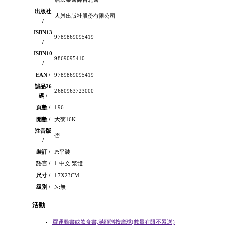
出版社
大輿出版社股份有限公司
/
ISBN13
9789869095419
/
ISBN10
9869095410
/
EAN /
9789869095419
誠品26
2680963723000
碼 /
頁數 /
196
開數 /
大菊16K
注音版
否
/
裝訂 /
P:平裝
語言 /
1:中文 繁體
尺寸 /
17X23CM
級別 /
N:無
活動
買運動書或飲食書,滿額贈按摩球(數量有限不累送)