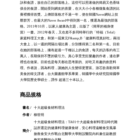
訣和食譜，放在自己的部落格上。這些可以照著做的簡易又色香味
俱全的食譜，開始受到網友的喜愛，在大大小小各種徵集食譜的比
賽裡獲得首獎。上傳部落格才不過一年，便在韓國Naver網站上技
壓群芳，在最大的Naver Award中得到第一名，獲選為最強的部落
格。2011年10月，以家人健康為主題，出版了《簡單的補身便
當》一書。2012年春天，又在差不多同時舉行的「特福（Tefal）
家庭料理王大會」和第一屆東元F&amp;B「健康料理真好吃」兩項
大會上，以一週的間隔出場比賽，分別獲得第二名和第一名。目前
在她的部落格上，擁有超過一千種以上的食譜，每天的訪客約有三
萬人，長期保持不墜的吸引力。真心享受烹飪樂趣的作者，連在夢
裡也在做菜。目前也是每天都在思考新的、好吃又有趣的創意料
理。作者說，因為料理，讓她的人生變得更豐富。游芯歆喜歡簡單
美食的韓文譯者，台大圖書館學系畢業，韓國學中央研究院韓國學
大學院歷史學碩士，譯作 超過三十本以上。
商品規格
書名 /
十大超級食材料理法
作者 /
柳世明
十大超級食材料理法：TA01十大超級食材料理法時代雜
誌所選定的健康料理健康食材，安心料理遠離食安風暴
簡介 /
搶救食安大作戰台北醫學大學附設醫院內科兼任副教授
詹宏泰醫師台北醫