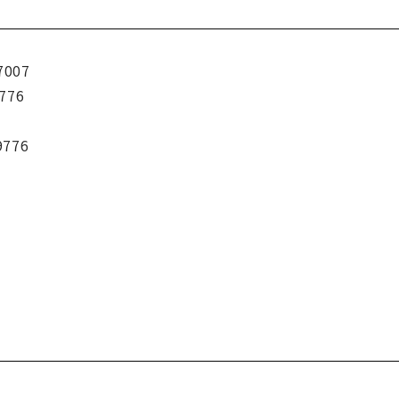
7007
776
9776