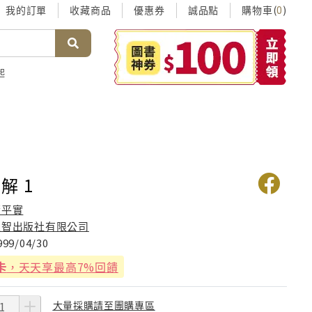
我的訂單
收藏商品
優惠券
誠品點
購物車(
)
0
起
解 1
蕭平實
正智出版社有限公司
999/04/30
卡
，天天享最高7%回饋
大量採購請至團購專區