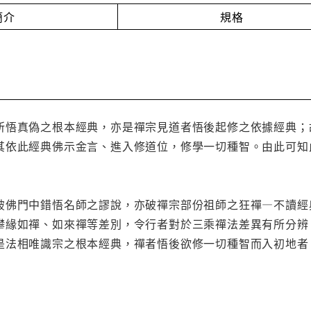
簡介
規格
所悟真偽之根本經典，亦是禪宗見道者悟後起修之依據經典；
其依此經典佛示金言、進入修道位，修學一切種智。由此可知
破佛門中錯悟名師之謬說，亦破禪宗部份祖師之狂禪—不讀經
攀緣如禪、如來禪等差別，令行者對於三乘禪法差異有所分辨
是法相唯識宗之根本經典，禪者悟後欲修一切種智而入初地者