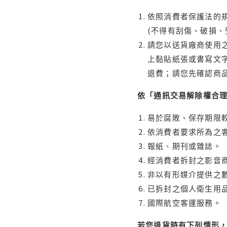
依照消費者保護法的規
(不得有刮傷、破損、
請您以送貨廠商使用
上黏貼紙張或書寫文
退費；請您先確認商
依「通訊交易解除權合
易於腐敗、保存期限較
依消費者要求所為之客
報紙、期刊或雜誌。
經消費者拆封之影音
非以有形媒介提供之數
已拆封之個人衛生用品
國際航空客運服務。
若您退貨時有下列情形，