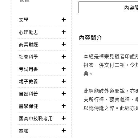
內容
文學
心理勵志
內容簡介
商業財經
本經是禪宗見道者印證
社會科學
祖衣一併交付二祖，令
考試用書
典。
親子教養
此經能破外道邪說，亦
自然科普
夫所行禪、觀察義禪、
醫學保健
以訛傳訛之弊。此經亦
國高中技職考用
電腦