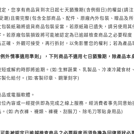
定，您享有商品貨到次日起七天猶豫期(含例假日)的權益(請
受潮)且需完整(包含全部商品、配件、原廠內外包裝、贈品及所
之包裝紙箱將退貨商品包裝妥當，若原紙箱已遺失，請另使用其
字。若原廠包裝損毀將可能被認定為已逾越檢查商品之必要程度，
品正確、外觀可接受，再行拆封，以免影響您的權利；若為產品
理例外情事適用準則」，下列商品不適用七日猶豫期，除產品本
短或解約時即將逾期。(如:生鮮蔬果、乳製品、冷凍冷藏食材、
製化給付。(如:客製印章、鋼筆刻字)
商品或電腦軟體。
位內容或一經提供即為完成之線上服務，經消費者事先同意始提
。(如:內衣褲、襪類、褲襪、刮鬍刀、除毛刀等貼身用品)
可能被認定已逾越檢查商品之必要程度而須負擔為回復原狀必要