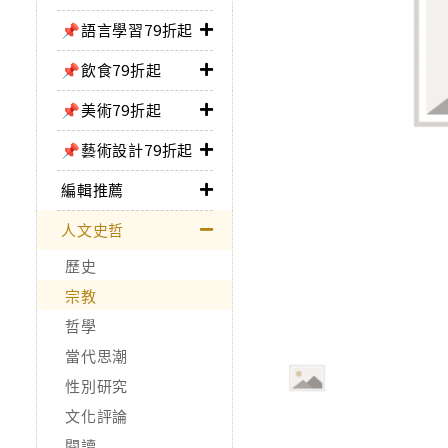
📌語言學習79折起
📌飲食79折起
📌美術79折起
📌藝術設計79折起
編輯推薦
人文史哲
歷史
宗教
哲學
當代思潮
性別研究
文化評論
閱讀