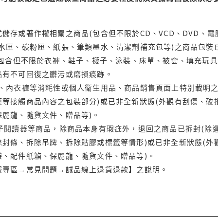
儲存或著作權相關之商品(包含但不限於CD、VCD、DVD、電
水匣、碳粉匣、紙張、筆類墨水、清潔劑補充包等)之商品包裝已
(包含但不限於衣褲、鞋子、襪子、泳裝、床單、被套、填充玩具
品有不可回復之髒污或磨損痕跡。
品、內衣褲等消耗性或個人衛生用品、商品銷售頁面上特別載明之
等接觸商品內容之包裝部分)或已非全新狀態(外觀有刮傷、破
保麗龍、隨貨文件、贈品等)。
電子閱讀器等商品，除商品本身有瑕疵外，退回之商品已拆封(除
封條、拆除吊牌、拆除貼膠或標籤等情形)或已非全新狀態(外
袋、配件紙箱、保麗龍、隨貨文件、贈品等)。
服專區→常見問題→誠品線上退貨退款】之說明。