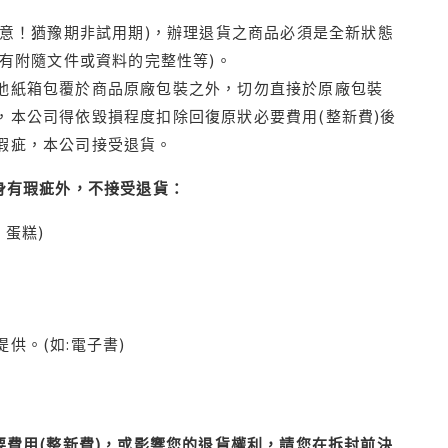
注意！猶豫期非試用期)，辦理退貨之商品必須是全新狀態
有附隨文件或資料的完整性等)。
他紙箱包覆於商品原廠包裝之外，切勿直接於原廠包裝
本公司得依毀損程度扣除回復原狀必要費用(整新費)後
瑕疵，本公司接受退貨。
身有瑕疵外，不接受退貨：
蛋糕)
供。(如:電子書)
費用(整新費)，或影響您的退貨權利，請您在拆封前決