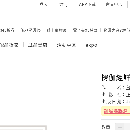
登入
APP下載
會員中心
註冊
站9折券
誠品動漫祭
線上寵物展
電子書99特惠
動漫之音79折
誠品獨家
誠品畫廊
活動專區
expo
楞伽經詳
作
者：
出
版
社：
出
版
日
期：
1
刷
誠品聯名
數量