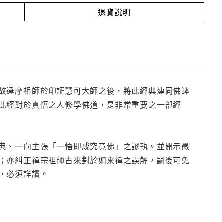
退貨說明
故達摩祖師於印証慧可大師之後，將此經典連同佛缽
此經對於真悟之人修學佛道，是非常重要之一部經
典、一向主張「一悟即成究竟佛」之謬執。並開示愚
；亦糾正禪宗祖師古來對於如來禪之誤解，嗣後可免
，必須詳讀。