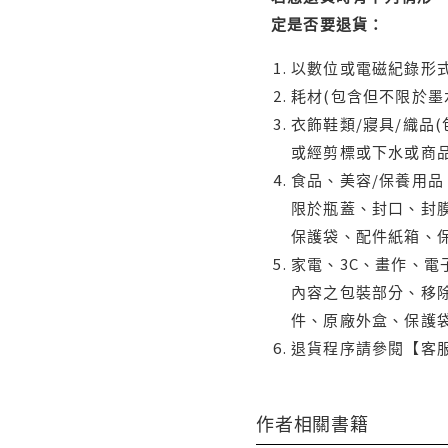
定是否要退貨：
以數位或電磁紀錄形式
耗材(包含但不限於墨
衣飾鞋類/寢具/織品
或經剪標或下水或商
食品、美容/保養用
限於瓶蓋、封口、封膜
保護袋、配件紙箱、
家電、3C、畫作、
內容之包裝部分、移除
件、原廠外盒、保護
退貨程序請參閱【客
作者相關書籍