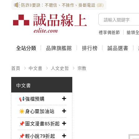
防詐3要訣：不聽信、不操作、掛斷電話
(詳)
禮享偶爸節
搶領全
全站分類
品牌旗艦館
排行榜
誠品選書
首頁
中文書
人文史哲
宗教
中文書
📢強檔預購
☀️身心靈加油站
📌圖文漫畫85折起
📌輕小說79折起