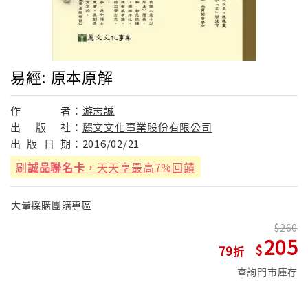
易經: 原本原解
作
者：
游志誠
出
版
社：
麗文文化事業股份有限公司
出
版
日
期：
2016/02/21
刷
誠品聯名卡
，天天享最高7%回饋
大量採購團購專區
260
205
79
查詢門市庫存