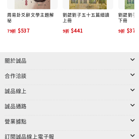
周易卦爻辭文學主題解
劉勰劉子五十五篇細讀
劉勰劉子
祕
上冊
下冊
$537
$441
$378
79折
9折
9折
關於誠品
合作洽談
誠品線上
誠品通路
營業據點
訂閱誠品線上電子報