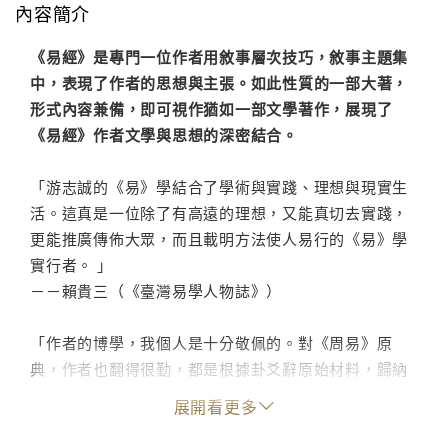
內容簡介
《易經》是專門一位作者用敘事層次技巧，敘事主題集
中，表現了作者的思想與主張。如此性質的一部大著，
形式內容兼備，即可視作猶如一部文學著作，展現了
《易經》作者文學與思想的深密結合。
「游志誠的《易》學結合了學術與實踐、理想與現實生
活。這真是一位除了有高遠的理想，又能真切去實踐，
更能推廣傳佈大眾，而且載明方法使人易行的《易》學
實行者。 」
－－賴貴三（《臺灣易學人物誌》）
「作者的博學，我個人是十分敬佩的。對《周易》原
典，作者也翻得很勤，都是根據卦爻辭原始材料，歸納
排比，加以論列。這種有根有據，而非人云亦云的治學
展開看更多
方式，我也同樣敬佩。作者的廣學旁參，通今博古，作
者的想像豐富，具創造力，是很值得肯定的。 」