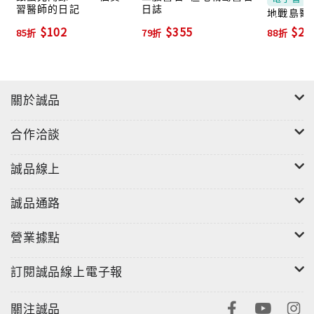
習醫師的日記
日誌
地戰島醫官
書)
$102
$355
$29
85折
79折
88折
關於誠品
合作洽談
誠品線上
誠品通路
營業據點
訂閱誠品線上電子報
關注誠品