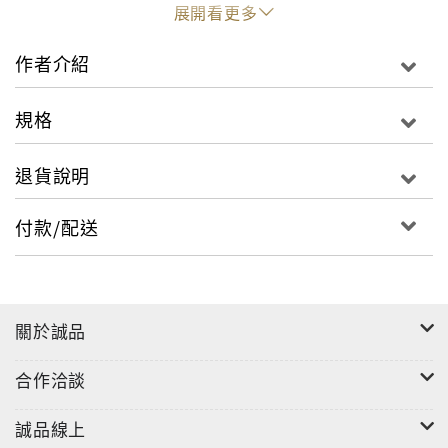
程……。培養孩子的「學習意願」與「好奇心」！！
展開看更多
「功文式學習‧親子共讀‧小提琴」讓孩子成為資優 功文
式學習、親子共讀、小提琴可以讓孩子成為資優；只要
作者介紹
「國語」和「數學」好什麼都學得好；要從幼稚園開始
教九九乘法；10歲前都要在睡前為孩子說故事……。
規格
讓孩子具備「學力基礎」與「所有的可能性」！！讓孩
子喜愛學習，培養終身學習的能力 只要記得住神奇寶
退貨說明
貝，也能記住英文單字；電玩、漫畫、電視全部OK，課
本最重要的部分是大綱目錄……。「和學習成為好朋
付款/配送
友」與「讓孩子擅長學習」的好方法讓孩子學會學
習！！只有父母能教給孩子一生受用的「競爭力、創造
力、協調力」三種 「競爭力、創造力、協調力」是只有
父母能教給孩子的重要能力；從棋盤類遊戲學會競爭、
關於誠品
和自己的競爭也要贏；讓自己的孩子變成多啦A夢……。
培養孩子「受歡迎」與「在社會堅強存活」的能力！！
合作洽談
打破父母教養迷思與焦慮。為什麼孩子喜歡打電玩勝於
讀書？為什麼父母不知道要和孩子聊什麼？為什麼在你
誠品線上
們家這樣做不可能？要一直幫孩子看功課嗎？讀書不需