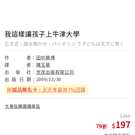
我這樣讓孩子上牛津大學
公文式、讀み聞かせ、パイオリン で子どもは天才に育く
作
者：
田中勝博
譯
者：
陳玉華
出
版
社：
世茂出版有限公司
出
版
日
期：
2009/12/30
刷
誠品聯名卡
，天天享最高7%回饋
大量採購團購專區
250
197
79