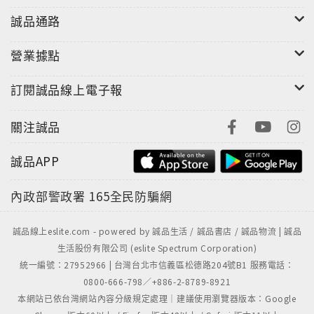
要書房？只有父母能教給孩子的事？沒有錢、沒有時間
誠品通路
都是父母藉口？父母與孩子間錯誤的共通語言是「成績
單」？
營業據點
為什麼成長過程中父母會不斷限制孩子的發展？為什麼
要贊成孩子說別人在學我也想學的想法？親子關係不
訂閱誠品線上電子報
好，孩子讀不下書？「國語」不好無法出人頭地？為什
麼可以是運動白癡，但不可以討厭運動？孩子討厭唸
關注誠品
書，其實他可以能把書讀好？孩子是今天過得快樂就好
誠品APP
的生物？只要能讓讀書變成一種習慣，就應該不擇手
段？
內政部警政署
165全民防騙網
誠品線上eslite.com - powered by 誠品生活 / 誠品書店 / 誠品物流 | 誠品
生活股份有限公司 (eslite Spectrum Corporation)
統一編號：27952966 | 台灣台北市信義區松德路204號B1 服務電話：
0800-666-798／+886-2-8789-8921
本網站已依台灣網站內容分級規定處理｜建議使用瀏覽器版本：Google