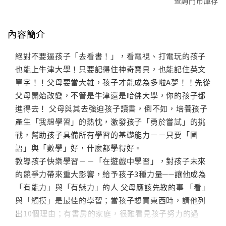
查詢門市庫存
內容簡介
絕對不要逼孩子「去看書！」，看電視、打電玩的孩子
也能上牛津大學！只要記得住神奇寶貝，也能記住英文
單字！！父母要當大雄，孩子才能成為多啦A夢！！先從
父母開始改變，不管是牛津還是哈佛大學，你的孩子都
進得去！ 父母與其去強迫孩子讀書，倒不如，培養孩子
產生「我想學習」的熱忱，激發孩子「勇於嘗試」的挑
戰，幫助孩子具備所有學習的基礎能力－－只要「國
語」與「數學」好，什麼都學得好。
教導孩子快樂學習－－「在遊戲中學習」，對孩子未來
的競爭力帶來重大影響，給予孩子3種力量──讓他成為
「有能力」與「有魅力」的人 父母應該先教的事 「看」
與「觸摸」是最佳的學習；當孩子想買東西時，請他列
出10個理由；有書房的家庭，很難看見孩子努力的過