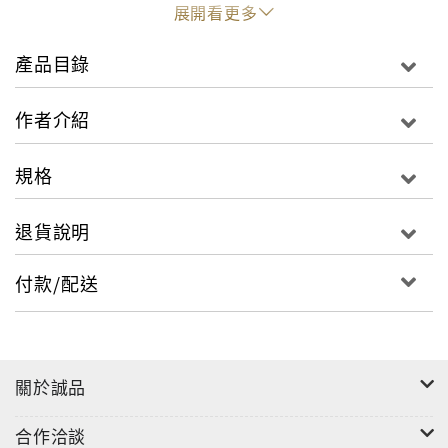
窺知牠們的生活智慧.有哪些是人類可以學習與讚賞之處
展開看更多
呢？
產品目錄
●昆蟲如何進化與分類？
●昆蟲微小的體態有何特殊機能？
作者介紹
●昆蟲如何適應多變的環境？
●昆蟲什麼都吃嗎?會不會挑食？
規格
●昆蟲如何防禦天敵？
●昆蟲如何繁衍後代？
退貨說明
●昆蟲群體如何組織成分工複雜的社會？
●人類如何實際應用昆蟲特性發展出仿生技術？
付款/配送
處處讓人驚豔的昆蟲世界，已啟發無數新穎技術，無論
在農業、工業，甚至醫療等方面。
關於誠品
合作洽談