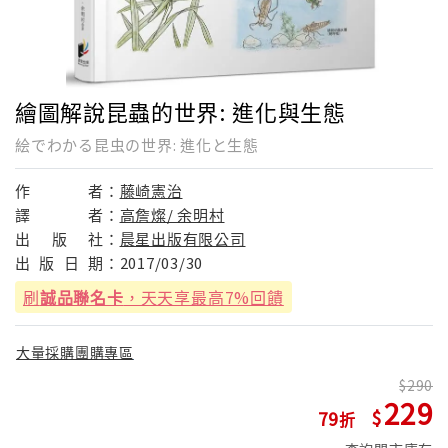
繪圖解說昆蟲的世界: 進化與生態
絵でわかる昆虫の世界: 進化と生態
作
者：
藤崎憲治
譯
者：
高詹燦/ 余明村
出
版
社：
晨星出版有限公司
出
版
日
期：
2017/03/30
刷
誠品聯名卡
，天天享最高7%回饋
大量採購團購專區
290
229
79