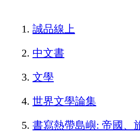
誠品線上
中文書
文學
世界文學論集
書寫熱帶島嶼: 帝國、