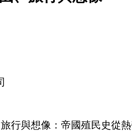
司
國、旅行與想像：帝國殖民史從