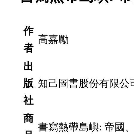
作
高嘉勵
者
出
版
知己圖書股份有限公
社
商
書寫熱帶島嶼: 帝