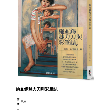
施並錫魅力刀與彩筆誌
作
康原
者
出