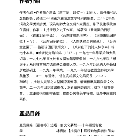
作者介紹
作者介紹 ■作者簡介康原（康丁源，1947～）彰化人。曾任賴和紀
念館館長，榮獲二○○四第六屆磺溪文學特別貢獻獎、二○○七年吳
濁流文學獎新詩獎。現為彰師大台文所作家講座、修平技術學院兼
任講師、作家，主持康原文史工作室。 編著有《番薯園的日頭
光》、《追蹤彰化平原》、《台灣玻璃新境界》、《逗陣來唱囡仔
歌Ⅰ～Ⅳ》、《台灣囡仔的歌》、《人間典範全興總裁》、《台灣
童謠園丁──施福珍囝仔歌研究》、《八卦山下的詩人林亨泰》等
七十本書。■繪者簡介施並錫（1947～）一九七一年畢業於師大美
術系，一九七七年首次於省立博物館舉辦個展，一九八七年以「母
與子」系列獲首屆席德進基金繪畫大獎。一九八年赴紐約大學藝研
所攻讀碩士，一九九一年畢業。 一九九一年起任教國立師範大學
美術系，二○一二年退休。 曾任高雄縣文化局局長（2003～
2005），推動大貝湖之大型國際偶藝節、橋頭糖廠黑銅觀音文化
節等。二○○六年回到故鄉彰化，為延續恩師遺志，成立「員青畫
會」，主張藝術城鄉零距離，提倡公民審美平等權。現專事繪畫與
寫作。
產品目錄
產品目錄 【叢書序】追逐一個文化夢想──十年經營彰化
學…………………………林明德 【推薦序】展現勤勉與韌性 迎向