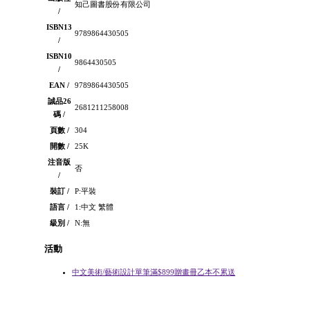
知己圖書股份有限公司
/
ISBN13
9789864430505
/
ISBN10
9864430505
/
EAN /
9789864430505
誠品26
2681211258008
碼 /
頁數 /
304
開數 /
25K
注音版
否
/
裝訂 /
P:平裝
語言 /
1:中文 繁體
級別 /
N:無
活動
中文美術/藝術設計單筆滿$899贈畫冊乙本不累送