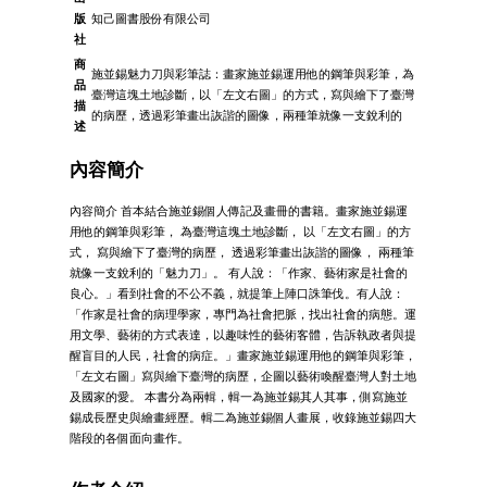
版
知己圖書股份有限公司
社
商
施並錫魅力刀與彩筆誌：畫家施並錫運用他的鋼筆與彩筆，為
品
臺灣這塊土地診斷，以「左文右圖」的方式，寫與繪下了臺灣
描
的病歷，透過彩筆畫出詼諧的圖像，兩種筆就像一支銳利的
述
內容簡介
內容簡介 首本結合施並錫個人傳記及畫冊的書籍。畫家施並錫運
用他的鋼筆與彩筆， 為臺灣這塊土地診斷， 以「左文右圖」的方
式， 寫與繪下了臺灣的病歷， 透過彩筆畫出詼諧的圖像， 兩種筆
就像一支銳利的「魅力刀」。 有人說：「作家、藝術家是社會的
良心。」看到社會的不公不義，就提筆上陣口誅筆伐。有人說：
「作家是社會的病理學家，專門為社會把脈，找出社會的病態。運
用文學、藝術的方式表達，以趣味性的藝術客體，告訴執政者與提
醒盲目的人民，社會的病症。」畫家施並錫運用他的鋼筆與彩筆，
「左文右圖」寫與繪下臺灣的病歷，企圖以藝術喚醒臺灣人對土地
及國家的愛。 本書分為兩輯，輯一為施並錫其人其事，側寫施並
錫成長歷史與繪畫經歷。輯二為施並錫個人畫展，收錄施並錫四大
階段的各個面向畫作。