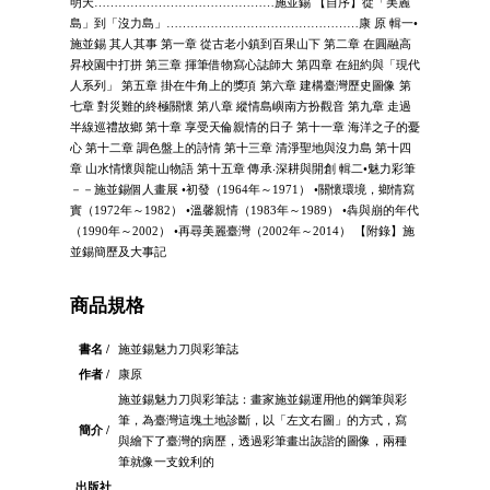
明天………………………………………施並錫 【自序】從「美麗
島」到「沒力島」…………………………………………康 原 輯一•
施並錫 其人其事 第一章 從古老小鎮到百果山下 第二章 在圓融高
昇校園中打拼 第三章 揮筆借物寫心誌師大 第四章 在紐約與「現代
人系列」 第五章 掛在牛角上的獎項 第六章 建構臺灣歷史圖像 第
七章 對災難的終極關懷 第八章 縱情島嶼南方扮觀音 第九章 走過
半線巡禮故鄉 第十章 享受天倫親情的日子 第十一章 海洋之子的憂
心 第十二章 調色盤上的詩情 第十三章 清淨聖地與沒力島 第十四
章 山水情懷與龍山物語 第十五章 傳承‧深耕與開創 輯二•魅力彩筆
－－施並錫個人畫展 •初發（1964年～1971） •關懷環境，鄉情寫
實（1972年～1982） •溫馨親情（1983年～1989） •犇與崩的年代
（1990年～2002） •再尋美麗臺灣（2002年～2014） 【附錄】施
並錫簡歷及大事記
商品規格
書名 /
施並錫魅力刀與彩筆誌
作者 /
康原
施並錫魅力刀與彩筆誌：畫家施並錫運用他的鋼筆與彩
筆，為臺灣這塊土地診斷，以「左文右圖」的方式，寫
簡介 /
與繪下了臺灣的病歷，透過彩筆畫出詼諧的圖像，兩種
筆就像一支銳利的
出版社