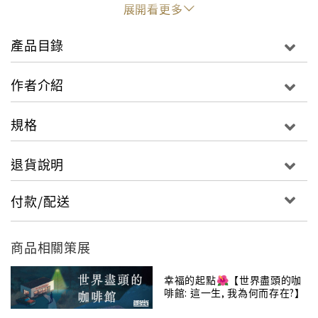
2、從心理學的流派到各家心理學的關鍵概念，完整掌
展開看更多
握
3、認識心理學，搞懂自己也搞懂他人，找到更好的人際
產品目錄
關係與自我肯定。
作者介紹
111個將抽象概念視覺化的好懂心理學
人的內心模不著邊際？本書用肉眼看得懂的圖解為讀者
規格
解說肉眼看不見的「心理」。111個抽象心理概念化為
具體的圖像，心理學更好懂。
退貨說明
從心理學的流派到各家心理學的關鍵概念，完整掌握
付款/配送
本書介紹心理學之父馮德（Wundt）、佛洛伊德、榮格
與其代表的心理學流派的基礎概念。帶你認識現代心理
學的理論與歷史。
商品相關策展
認識心理學，讓畫叉的人生打上圈圈
幸福的起點🌺【世界盡頭的咖
啡館: 這一生, 我為何而存在?】
訂定心裡也能接受的目標設定方法
‧
（╳）為了瘦20公斤，設定「每天運動2小時，持續1