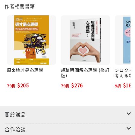
作者相關書籍
年」的目標。結果還是失敗了。
（○）1天運動20分鐘，分割成小目標，建立自我效能感
（信心），更容易瘦身成功！
為什麼有些人就是愛唱反調？
‧
（╳）搞不懂為什麼愈是催小孩寫作業，他愈是不寫。
（○）因為人被命令後自我效能感會降低，為了自我恢
復，會做出抵抗的反應。
了解無力感的來源
‧
（╳）為什麼提不起勁，好無力。
原來這才是心理學
超聰明圖解心理學 (修訂
シロクマ
版)
考えるな
（○）如果遇到無法逃避而且一直持續的困難，人就會將
モシロく
「無力感」學習起來。
$205
$276
$189
79折
79折
9折
庫)
如何面對挫折
‧
（╳）考試成績好爛，我真差勁。
（○）將失敗歸因於不可控制因素「能力」而無力改變。
關於誠品
如果認為是可變因素「努力不足」，下次就會再加把
勁。
合作洽談