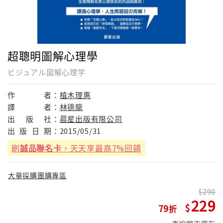
超聰明圖解心理學
ビジュアル図解心理学
作
者：
植木理惠
譯
者：
林德龍
出
版
社：
晨星出版有限公司
出
版
日
期：
2015/05/31
刷
誠品聯名卡
，天天享最高7%回饋
大量採購團購專區
290
229
79