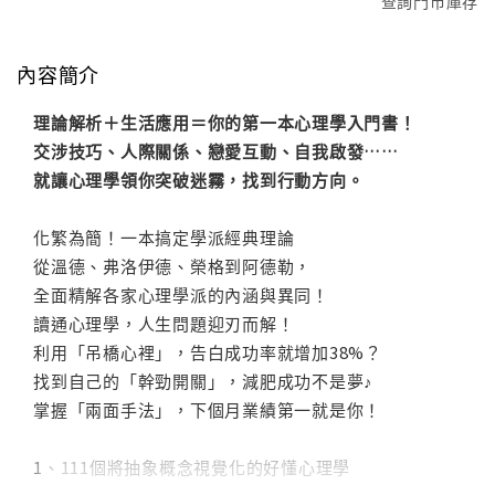
查詢門市庫存
內容簡介
理論解析＋生活應用＝你的第一本心理學入門書！
交涉技巧、人際關係、戀愛互動、自我啟發……
就讓心理學領你突破迷霧，找到行動方向。
化繁為簡！一本搞定學派經典理論
從溫德、弗洛伊德、榮格到阿德勒，
全面精解各家心理學派的內涵與異同！
讀通心理學，人生問題迎刃而解！
利用「吊橋心裡」，告白成功率就增加38%？
找到自己的「幹勁開關」，減肥成功不是夢♪
掌握「兩面手法」，下個月業績第一就是你！
1、111個將抽象概念視覺化的好懂心理學