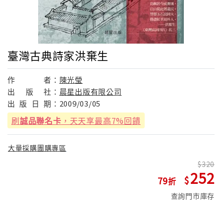
臺灣古典詩家洪棄生
作
者：
陳光瑩
出
版
社：
晨星出版有限公司
出
版
日
期：
2009/03/05
刷
誠品聯名卡
，天天享最高7%回饋
大量採購團購專區
320
252
79
查詢門市庫存