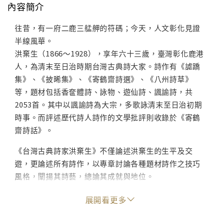
內容簡介
往昔，有一府二鹿三艋舺的符碼；今天，人文彰化見證
半線風華。
洪棄生（1866～1928），享年六十三歲，臺灣彰化鹿港
人，為清末至日治時期台灣古典詩大家。詩作有《謔蹻
集》、《披晞集》、《寄鶴齋詩選》、《八州詩草》
等，題材包括香奩體詩、詠物、遊仙詩、諷諭詩，共
2053首。其中以諷諭詩為大宗，多歌詠清末至日治初期
時事。而評述歷代詩人詩作的文學批評則收錄於《寄鶴
齋詩話》。
《台灣古典詩家洪棄生》不僅論述洪棄生的生平及交
遊，更論述所有詩作，以專章討論各種題材詩作之技巧
風格，闡揚其詩藝，總論其成就與地位。
第一本評論洪棄生所有詩作及生平交遊之書籍。
展開看更多