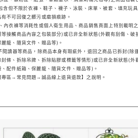
(包含但不限於衣褲、鞋子、襪子、泳裝、床單、被套、填充玩具
品有不可回復之髒污或磨損痕跡。
品、內衣褲等消耗性或個人衛生用品、商品銷售頁面上特別載明之
等接觸商品內容之包裝部分)或已非全新狀態(外觀有刮傷、破
保麗龍、隨貨文件、贈品等)。
電子閱讀器等商品，除商品本身有瑕疵外，退回之商品已拆封(除
封條、拆除吊牌、拆除貼膠或標籤等情形)或已非全新狀態(外
袋、配件紙箱、保麗龍、隨貨文件、贈品等)。
服專區→常見問題→誠品線上退貨退款】之說明。