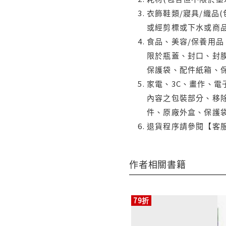
衣飾鞋類/寢具/織品
或經剪標或下水或商
食品、美容/保養用
限於瓶蓋、封口、封膜
保護袋、配件紙箱、
家電、3C、畫作、
內容之包裝部分、移除
件、原廠外盒、保護
退貨程序請參閱【客
作者相關書籍
79折