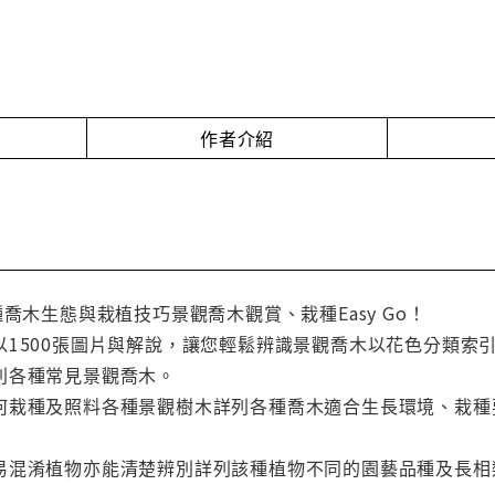
作者介紹
種喬木生態與栽植技巧景觀喬木觀賞、栽種Easy Go！
以1500張圖片與解說，讓您輕鬆辨識景觀喬木以花色分類索
別各種常見景觀喬木。
何栽種及照料各種景觀樹木詳列各種喬木適合生長環境、栽種
易混淆植物亦能清楚辨別詳列該種植物不同的園藝品種及長相