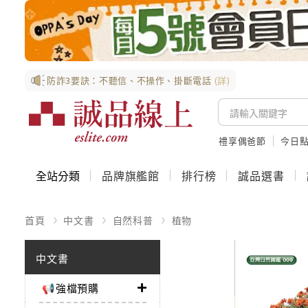
防詐3要訣：不聽信、不操作、掛斷電話
(詳)
禮享偶爸節
今日
全站分類
品牌旗艦館
排行榜
誠品選書
首頁
中文書
自然科普
植物
中文書
📢強檔預購