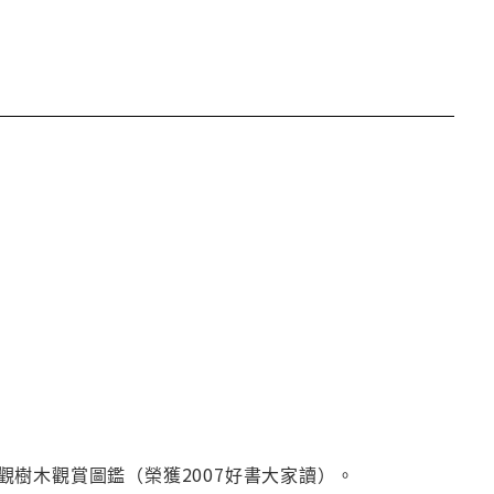
樹木觀賞圖鑑（榮獲2007好書大家讀）。