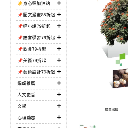
☀️身心靈加油站
📌圖文漫畫85折起
📌輕小說79折起
📌語言學習79折起
📌飲食79折起
📌美術79折起
📌藝術設計79折起
編輯推薦
人文史哲
文學
心理勵志