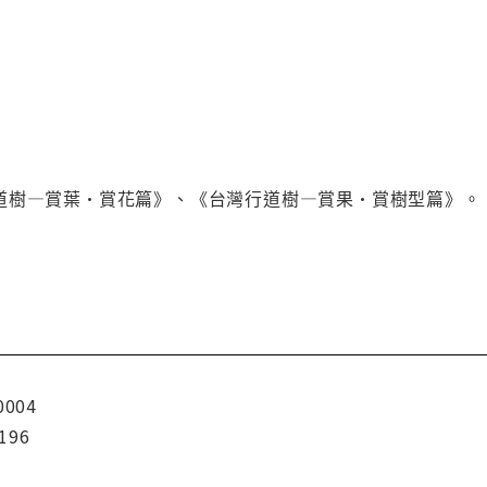
道樹—賞葉•賞花篇》、《台灣行道樹—賞果•賞樹型篇》。
0004
196