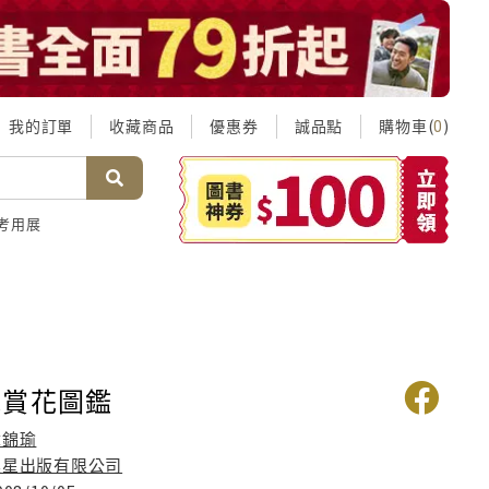
我的訂單
收藏商品
優惠券
誠品點
購物車(
)
0
考用展
木賞花圖鑑
章錦瑜
晨星出版有限公司