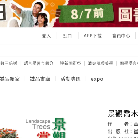
登入
APP下載
會員中心
註冊
點數三倍送
語言學習ㄅ級分
迎新開鞋祭
清爽肌膚美學
開學語言
誠品獨家
誠品畫廊
活動專區
expo
景觀喬
作
者：
出
版
社：