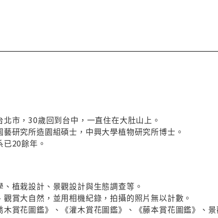
台北市，30歲回到台中，一直住在大肚山上。
園藝研究所造園組碩士，中興大學植物研究所博士。
已20餘年。
學、植栽設計、景觀設計與生態調查等。
、觀賞大自然，並用相機紀錄，拍攝的照片無以計數。
喬木賞花圖鑑》、《灌木賞花圖鑑》、《藤本賞花圖鑑》、景觀