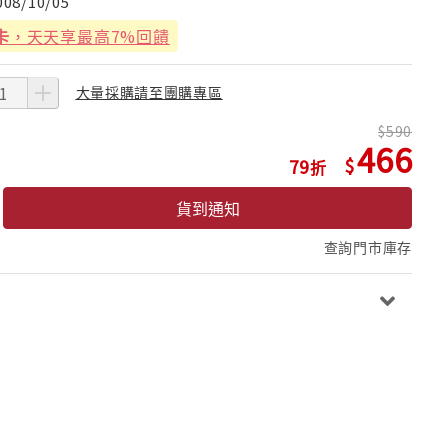
008/10/05
卡
，天天享最高7%回饋
大量採購請至團購專區
590
466
79
貨到通知
查詢門市庫存