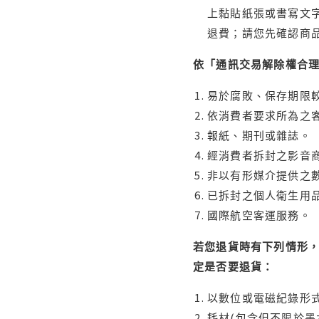
上黏貼紙張或書寫文
退費；請您先確認商
依「通訊交易解除權合
易於腐敗、保存期限較
依消費者要求所為之客
報紙、期刊或雜誌。
經消費者拆封之影音
非以有形媒介提供之數
已拆封之個人衛生用品
國際航空客運服務。
若您退貨時有下列情形，
定是否要退貨：
以數位或電磁紀錄形式
耗材(包含但不限於墨