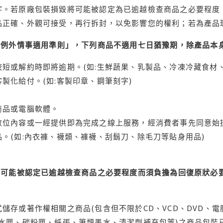
字。若原廠包裝損毀將可能被認定為已逾越檢查商品之必要程度，
品正確、外觀可接受，再行拆封，以免影響您的權利；若為產品
理例外情事適用準則」，下列商品不適用七日猶豫期，除產品本
短或解約時即將逾期。(如:生鮮蔬果、乳製品、冷凍冷藏食材、
製化給付。(如:客製印章、鋼筆刻字)
商品或電腦軟體。
位內容或一經提供即為完成之線上服務，經消費者事先同意始提
。(如:內衣褲、襪類、褲襪、刮鬍刀、除毛刀等貼身用品)
可能被認定已逾越檢查商品之必要程度而須負擔為回復原狀必要
儲存或著作權相關之商品(包含但不限於CD、VCD、DVD、電
水匣、碳粉匣、紙張、筆類墨水、清潔劑補充包等)之商品包裝已