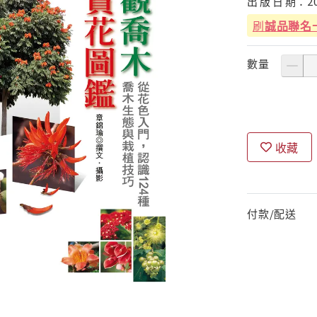
出
版
日
期：
2
刷
誠品聯名
數量
收藏
付款/配送